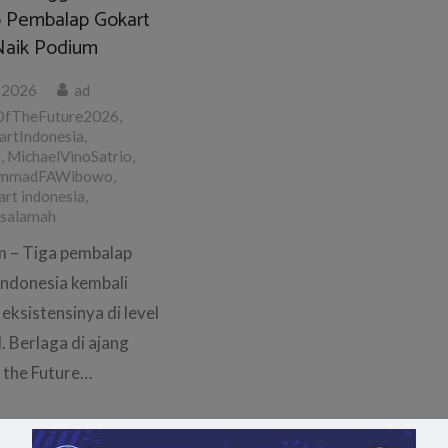
o Pembalap Gokart
Naik Podium
, 2026
ad
OfTheFuture2026
,
artIndonesia
,
g
,
MichaelVinoSatrio
,
mmadFAWibowo
,
rt indonesia
,
salamah
m – Tiga pembalap
Indonesia kembali
ksistensinya di level
. Berlaga di ajang
 the Future…