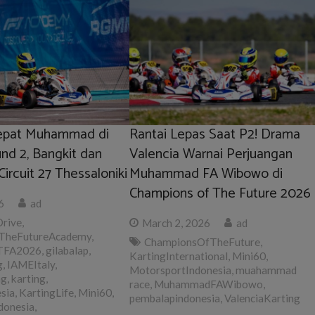
Cepat Muhammad di
‎Rantai Lepas Saat P2! Drama
d 2, Bangkit dan
Valencia Warnai Perjuangan
Circuit 27 Thessaloniki
Muhammad FA Wibowo di
Champions of The Future 2026
6
ad
Drive
,
March 2, 2026
ad
TheFutureAcademy
,
ChampionsOfTheFuture
,
TFA2026
,
gilabalap
,
KartingInternational
,
Mini60
,
g
,
IAMEItaly
,
MotorsportIndonesia
,
muahammad
ng
,
karting
,
race
,
MuhammadFAWibowo
,
sia
,
KartingLife
,
Mini60
,
pembalapindonesia
,
ValenciaKarting
donesia
,