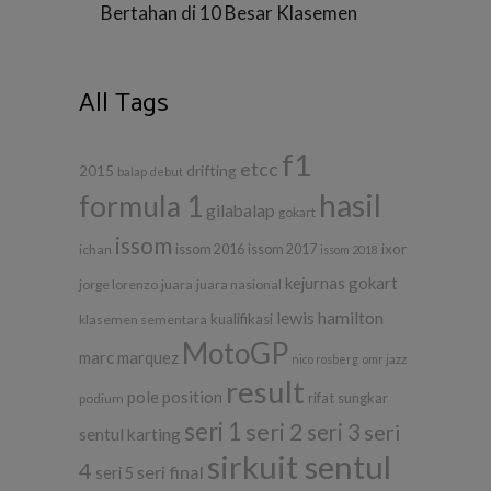
Bertahan di 10 Besar Klasemen
All Tags
f1
etcc
drifting
2015
balap
debut
hasil
formula 1
gilabalap
gokart
issom
ixor
ichan
issom 2016
issom 2017
issom 2018
kejurnas gokart
jorge lorenzo
juara
juara nasional
lewis hamilton
kualifikasi
klasemen sementara
MotoGP
marc marquez
nico rosberg
omr jazz
result
pole position
rifat sungkar
podium
seri 1
seri 2
seri 3
seri
sentul karting
sirkuit sentul
4
seri final
seri 5