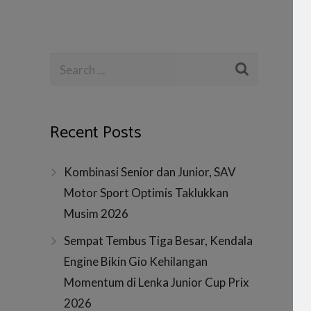
Recent Posts
Kombinasi Senior dan Junior, SAV
Motor Sport Optimis Taklukkan
Musim 2026
Sempat Tembus Tiga Besar, Kendala
Engine Bikin Gio Kehilangan
Momentum di Lenka Junior Cup Prix
2026