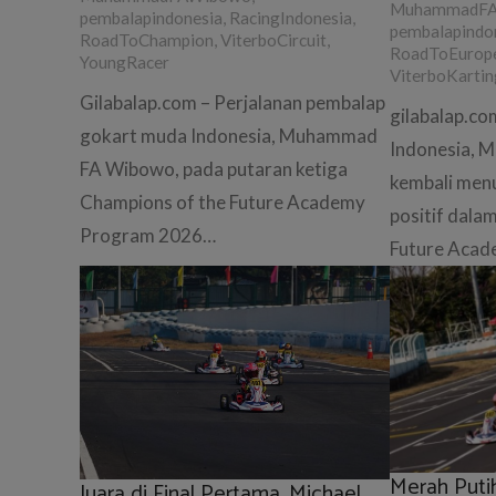
MuhammadF
pembalapindonesia
,
RacingIndonesia
,
pembalapindo
RoadToChampion
,
ViterboCircuit
,
RoadToEurop
YoungRacer
ViterboKartin
Gilabalap.com – Perjalanan pembalap
gilabalap.c
gokart muda Indonesia, Muhammad
Indonesia,
FA Wibowo, pada putaran ketiga
kembali men
Champions of the Future Academy
positif dala
Program 2026…
Future Aca
Merah Put
Juara di Final Pertama, Michael