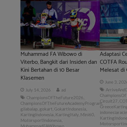
Muhammad FA Wibowo di
Adaptasi 
Viterbo, Bangkit dari Insiden dan
COTFA Roun
Kini Bertahan di 10 Besar
Melesat di 
Klasemen
June 3, 202
ArriveAnd
July 14, 2026
ad
ChampionsOf
ChampionsOfTheFuture2026
,
Circuit27
,
CO
ChampionsOfTheFutureAcademyProgram
,
GreeceKartin
gilabalap
,
gokart
,
GokartIndonesia
,
indonesiaraci
KartingIndonesia
,
KartingItaly
,
Mini60
,
KartingIndone
MotorsportIndonesia
,
MotorsportIn
MuhammadFAWibowo
,