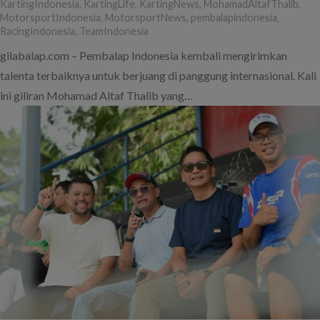
KartingIndonesia
,
KartingLife
,
KartingNews
,
MohamadAltafThalib
,
MotorsportIndonesia
,
MotorsportNews
,
pembalapindonesia
,
RacingIndonesia
,
TeamIndonesia
gilabalap.com – Pembalap Indonesia kembali mengirimkan
talenta terbaiknya untuk berjuang di panggung internasional. Kali
ini giliran Mohamad Altaf Thalib yang…