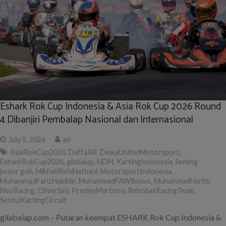
Eshark Rok Cup Indonesia & Asia Rok Cup 2026 Round
4 Dibanjiri Pembalap Nasional dan Internasional
July 5, 2026
ad
AsiaRokCup2026
,
DaffaAB
,
DewaUnitedMotorsport
,
EsharkRokCup2026
,
gilabalap
,
HDM
,
KartingIndonesia
,
lieming
junior goh
,
MikhaliRishiNathani
,
MotorsportIndonesia
,
MuhammadFarizHabibie
,
MuhammadFAWibowo
,
MuhammadHarits
,
NeoRacing
,
OliverSini
,
PresleyMartono
,
RehobatRacingTeam
,
SentulKartingCircuit
gilabalap.com – Putaran keempat ESHARK Rok Cup Indonesia &