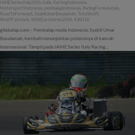
IAMESeriesItaly2026
,
italia
,
KartingIndonesia
,
MotorsportIndonesia
,
pembalapindonesia
,
RacingFormulaItaly
,
RoadToFormula1
,
SyabilUmarBasalamah
,
TotoWolff
,
WolffFynnJack
,
WSKEuroSeries2026
,
X30U10
gilabalap.com – Pembalap muda Indonesia, Syabil Umar
Basalamah, kembali menunjukkan potensinya di kancah
internasional. Tampil pada IAME Series Italy Racing…