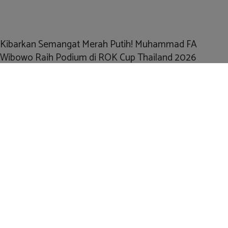
Kibarkan Semangat Merah Putih! Muhammad FA
Wibowo Raih Podium di ROK Cup Thailand 2026
March 16, 2026
ad
BalapKart
,
BiraCircuit
,
gilabalap
,
KartingAsia
,
KartingIndonesia
,
MerahPutihRacing
,
MotorsportIndonesia
,
MuhammadFAWibowo
,
pembalapindonesia
,
ROKCupThailand
gilabalap.com – Pembalap muda Indonesia, Muhammad FA
Wibowo, kembali menunjukkan performa impresif di kancah
internasional. Pegokart asal Indonesia ini tampil kompetitif pada
ajang ROK Cup Thailand 2026 Round 1 yang berlangsung di Bira
Kart Circuit pada 14–15 Maret 2026. Performa apik sudah
terlihat sejak sesi kualifikasi. Muhammad FA Wibowo sukses
mencatatkan waktu tercepat dengan lap time 1:01.94, sekaligus
mengamankan pole position. Ia unggul tipis dari pembalap tuan