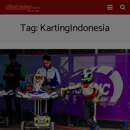
Home
Tag:
KartingIndonesia
Balap Mobil
Balap Motor
About Us