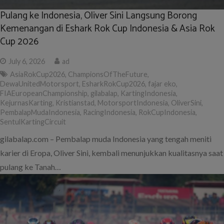
Pulang ke Indonesia, Oliver Sini Langsung Borong
Kemenangan di Eshark Rok Cup Indonesia & Asia Rok
Cup 2026
July 6, 2026
ad
AsiaRokCup2026
,
ChampionsOfTheFuture
,
DewaUnitedMotorsport
,
EsharkRokCup2026
,
fajar eko
,
FIAEuropeanChampionship
,
gilabalap
,
KartingIndonesia
,
KejurnasKarting
,
Kristianstad
,
MotorsportIndonesia
,
OliverSini
,
PembalapMudaIndonesia
,
RacingIndonesia
,
RokCupIndonesia
,
SentulKartingCircuit
gilabalap.com – Pembalap muda Indonesia yang tengah meniti
karier di Eropa, Oliver Sini, kembali menunjukkan kualitasnya saat
pulang ke Tanah…