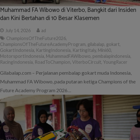
Muhammad FA Wibowo di Viterbo, Bangkit dari Insiden
dan Kini Bertahan di 10 Besar Klasemen
July 14, 2026
ad
ChampionsOfTheFuture2026
,
ChampionsOfTheFutureAcademyProgram
,
gilabalap
,
gokart
,
GokartIndonesia
,
KartingIndonesia
,
KartingItaly
,
Mini60
,
MotorsportIndonesia
,
MuhammadFAWibowo
,
pembalapindonesia
,
RacingIndonesia
,
RoadToChampion
,
ViterboCircuit
,
YoungRacer
Gilabalap.com – Perjalanan pembalap gokart muda Indonesia,
Muhammad FA Wibowo, pada putaran ketiga Champions of the
Future Academy Program 2026…