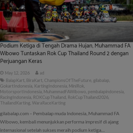
Podium Ketiga di Tengah Drama Hujan, Muhammad FA
Wibowo Tuntaskan Rok Cup Thailand Round 2 dengan
Perjuangan Keras
May 12, 2026
ad
BalapKart
,
BiraKart
,
ChampionsOfTheFuture
,
gilabalap
,
GokartIndonesia
,
KartingIndonesia
,
MiniRok
,
MotorsportIndonesia
,
MuhammadFAWibowo
,
pembalapindonesia
,
RacingIndonesia
,
ROKCupThailand
,
RokCupThailand2026
,
ThailandKarting
,
WaraRaceKarting
gilabalap.com – Pembalap muda Indonesia, Muhammad FA
Wibowo, kembali menunjukkan performa impresif di ajang
internasional setelah sukses meraih podium ketiga…