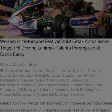
Women in Motorsport Festival Vol.2 Cetak Antusiasme
Tinggi, IMI Dorong Lahirnya Talenta Perempuan di
Dunia Balap
July 12, 2026
ad
AlexandraAsmasoebrata
,
BalapIndonesia
,
DriveYourPassion
,
DuniaBalap
,
gilabalap
,
GirlsInMotorsport
,
gokart
,
imi
,
IMIWIM
,
KartingIndonesia
,
motorsport
,
MotorsportCommunity
,
MotorsportIndonesia
,
MotorsportWomen
,
OtomotifIndonesia
,
PerempuanDiMotorsport
,
RacingIndonesia
,
SentulKartingCircuit
,
WomenInMotorsport
,
WomenInMotorsportFestival
Gilabalap.com – Antusiasme perempuan Indonesia terhadap dunia
motorsport terus menunjukkan tren positif. Hal itu terlihat dalam