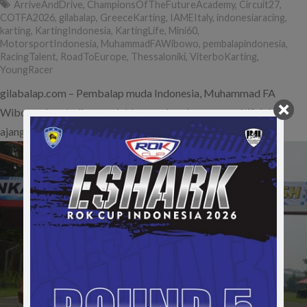
ArriveAndDrive
,
ChampionsOfTheFutureAcademy
,
Circuit27
,
COTFA2026
,
gilabalap
,
GreeceKarting
,
IAMEItaly
,
indonesiaracing
,
karting
,
KartingIndonesia
,
KartingLife
,
Mini60
,
MotorsportIndonesia
,
MuhammadFAWibowo
,
pembalapindonesia
,
RacingTalent
,
RoadToEurope
,
Thessaloniki
,
ViterboKarting
,
YoungRacer
gilabalap.com – Pembalap muda Indonesia, Muhammad FA
Wibowo, kembali menunjukkan perkembangan positif dalam
ajang Champions of the Future Academy Program…