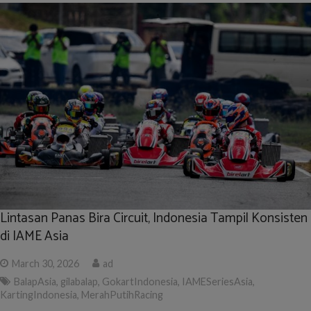
Lintasan Panas Bira Circuit, Indonesia Tampil Konsisten
di IAME Asia
March 30, 2026
ad
BalapAsia
,
gilabalap
,
GokartIndonesia
,
IAMESeriesAsia
,
KartingIndonesia
,
MerahPutihRacing