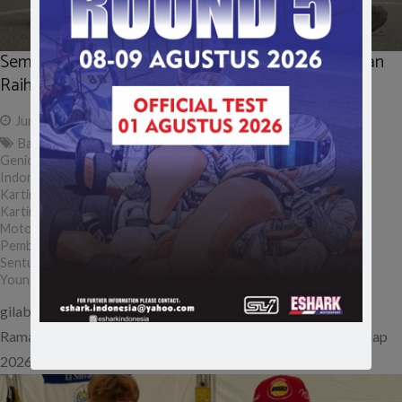
Sempat Alami Trouble di QTT, Genio Rizky Ramadhan
Raih Piala di Dua Kelas Lenka Junior Cup Prix 2026
June 1, 2026
ad
BalapGokart
,
BasicStandardEngine
,
BeginnerKarting
,
GenioRizkyRamadhan
,
gilabalap
,
GokartIndonesia
,
GoKartLife
,
IndonesianDriver
,
indonesiaracing
,
JuniorKarting
,
KartingCompetition
,
KartingIndonesia
,
KartingJunior
,
KartingTalent
,
LenkaCupPrix
,
LenkaJuniorCupPrix2026
,
MotorsportIndonesia
,
MotorsportJunior
,
PembalapMudaIndonesia
,
RacingIndonesia
,
RoadToChampion
,
SentulInternationalKartingCircuit
,
SentulKarting
,
TKMRacing
,
YoungRacer
gilabalap.com – Pembalap muda TKM Racing, Genio Rizky
Ramadhan atau yang akrab disapa Nio, mengawali musim balap
2026 dengan hasil…