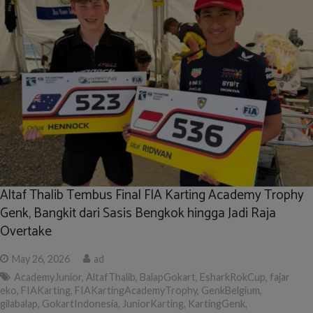
Altaf Thalib Tembus Final FIA Karting Academy Trophy
Genk, Bangkit dari Sasis Bengkok hingga Jadi Raja
Overtake
May 26, 2026
ad
AcademyJunior
,
AltafThalib
,
BalapGokart
,
EsharkRokCup
,
fajar
eko
,
FIAKarting
,
FIAKartingAcademyTrophy
,
GenkBelgium
,
gilabalap
,
GokartIndonesia
,
JuniorKarting
,
KartingGenk
,