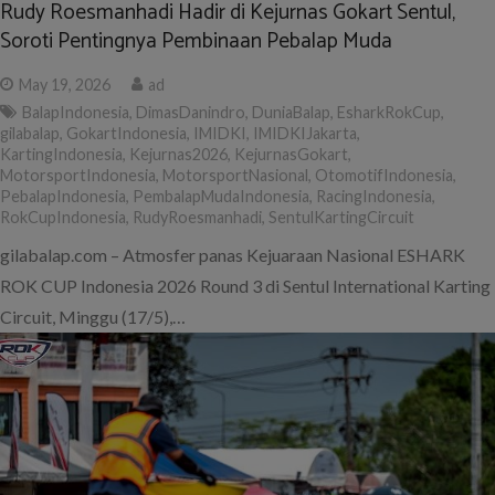
Rudy Roesmanhadi Hadir di Kejurnas Gokart Sentul,
Soroti Pentingnya Pembinaan Pebalap Muda
May 19, 2026
ad
BalapIndonesia
,
DimasDanindro
,
DuniaBalap
,
EsharkRokCup
,
gilabalap
,
GokartIndonesia
,
IMIDKI
,
IMIDKIJakarta
,
KartingIndonesia
,
Kejurnas2026
,
KejurnasGokart
,
MotorsportIndonesia
,
MotorsportNasional
,
OtomotifIndonesia
,
PebalapIndonesia
,
PembalapMudaIndonesia
,
RacingIndonesia
,
RokCupIndonesia
,
RudyRoesmanhadi
,
SentulKartingCircuit
gilabalap.com – Atmosfer panas Kejuaraan Nasional ESHARK
ROK CUP Indonesia 2026 Round 3 di Sentul International Karting
Circuit, Minggu (17/5),…