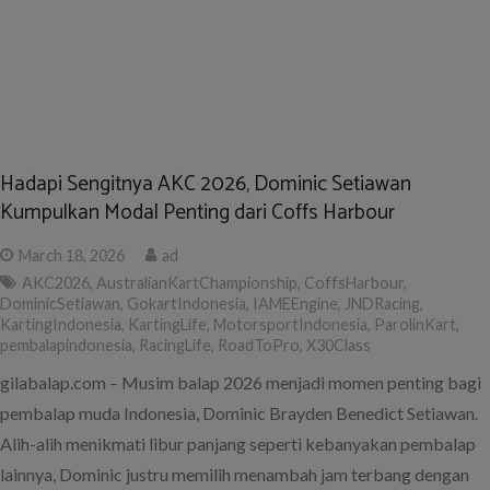
Hadapi Sengitnya AKC 2026, Dominic Setiawan
Kumpulkan Modal Penting dari Coffs Harbour
March 18, 2026
ad
AKC2026
,
AustralianKartChampionship
,
CoffsHarbour
,
DominicSetiawan
,
GokartIndonesia
,
IAMEEngine
,
JNDRacing
,
KartingIndonesia
,
KartingLife
,
MotorsportIndonesia
,
ParolinKart
,
pembalapindonesia
,
RacingLife
,
RoadToPro
,
X30Class
gilabalap.com – Musim balap 2026 menjadi momen penting bagi
pembalap muda Indonesia, Dominic Brayden Benedict Setiawan.
Alih-alih menikmati libur panjang seperti kebanyakan pembalap
lainnya, Dominic justru memilih menambah jam terbang dengan