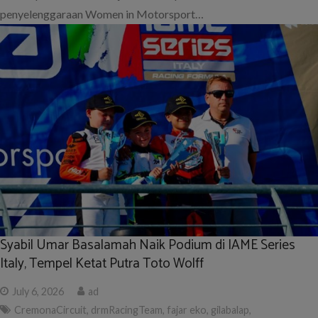
penyelenggaraan Women in Motorsport…
Syabil Umar Basalamah Naik Podium di IAME Series
Italy, Tempel Ketat Putra Toto Wolff
July 6, 2026
ad
CremonaCircuit
,
drmRacingTeam
,
fajar eko
,
gilabalap
,