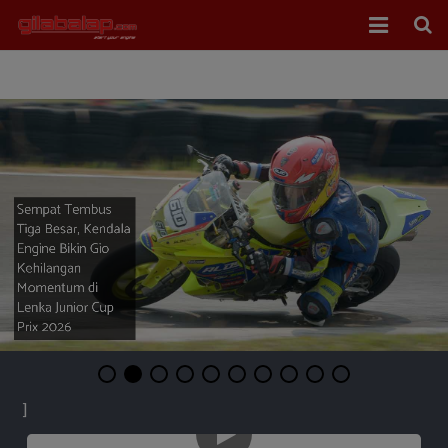
Home
Balap Mobil
Balap Motor
About Us
Last Corner
Overtake!
Muhammad FA
Wibowo Kibarkan
Merah Putih di Italia
]