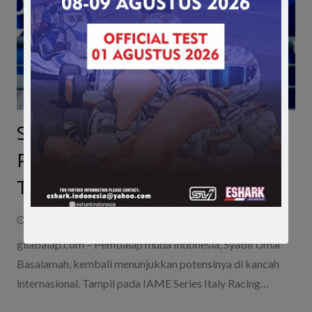
Syabil Umar Basalamah Naik
Podium di IAME Series Italy,
Tempel Ketat Putra Toto Wolff
July 6, 2026
gilabalap.com – Pembalap muda Indonesia, Syabil Umar
Basalamah, kembali menunjukkan potensinya di kancah
internasional. Tampil pada IAME Series Italy Racing…