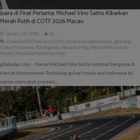
Juara di Final Pertama, Michael Vino Satrio Kibarkan
Merah Putih di COTF 2026 Macau
January 19, 2026
ad
ChampionOfTheFuture2026
,
esharkrokcupindonesia
,
gilabalap
,
GokartIndonesia
,
KartingAsia
,
MacauKarting
,
MichaelVinoSatrio
,
Mini60
,
PembalapMudaIndonesia
gilabalap.com – Nama Michael Vino Satrio kembali bergema di
kancah internasional. Pembalap gokart muda asal Indonesia ini
sukses mencetak prestasi…