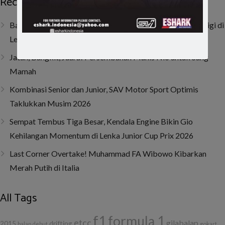
Recent Posts
Baru Dua Bulan Berlatih, Raja Athalla Khair Mulai Unjuk Gigi di
Lenka Junior Cup Prix 2026
Jatuh, Bangkit, Juara! Persembahan Manis Nio untuk Sang
Mamah
Kombinasi Senior dan Junior, SAV Motor Sport Optimis
Taklukkan Musim 2026
Sempat Tembus Tiga Besar, Kendala Engine Bikin Gio
Kehilangan Momentum di Lenka Junior Cup Prix 2026
Last Corner Overtake! Muhammad FA Wibowo Kibarkan
Merah Putih di Italia
All Tags
f1
formula 1
etcc
gilabalap
drifting
2015
balap
debut
gokart