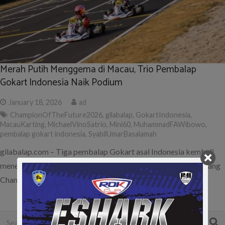
Merah Putih Menggema di Macau, Trio Pembalap
Gokart Indonesia Naik Podium
January 18, 2026
ad
ChampionOfTheFuture2026
,
gilabalap
,
GokartIndonesia
,
MacauKarting
,
MichaelVinoSatrio
,
Mini60
,
MuhammadFAWibowo
,
pembalap gokart indonesia
,
SyabilUmarBasalamah
gilabalap.com – Tiga pembalap Gokart asal Indonesia kembali
menegaskan eksistensinya di level internasional. Berlaga di ajang
Champion of the Future…