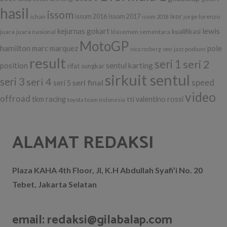
hasil
issom
ixor
ichan
issom 2016
issom 2017
jorge lorenzo
issom 2018
lewis
kejurnas gokart
kualifikasi
juara
juara nasional
klasemen sementara
MotoGP
hamilton
marc marquez
pole
podium
nico rosberg
omr jazz
result
seri 1
seri 2
position
sentul karting
rifat sungkar
sirkuit sentul
seri 3
seri 4
seri final
speed
seri 5
video
offroad
tkm racing
tti
valentino rossi
toyota team indonesia
ALAMAT REDAKSI
Plaza KAHA 4th Floor, Jl, K.H Abdullah Syafi’i No. 20
Tebet, Jakarta Selatan
email: redaksi@gilabalap.com