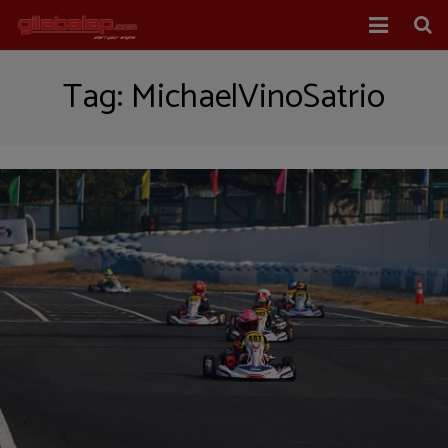
Home
Tag:
MichaelVinoSatrio
Balap Mobil
Balap Motor
About Us