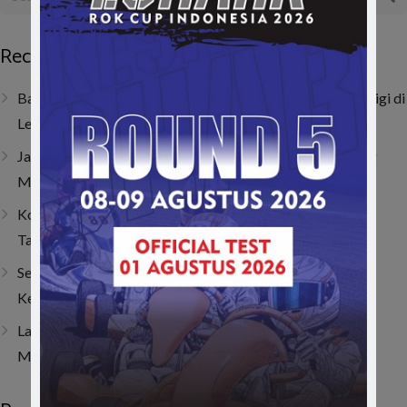
Recent Posts
Baru Dua Bulan Berlatih, Raja Athalla Khair Mulai Unjuk Gigi di
Lenka Junior Cup Prix 2026
Jatuh, Bangkit, Juara! Persembahan Manis Nio untuk Sang
Mamah
Kombinasi Senior dan Junior, SAV Motor Sport Optimis
Taklukkan Musim 2026
Sempat Tembus Tiga Besar, Kendala Engine Bikin Gio
Kehilangan Momentum di Lenka Junior Cup Prix 2026
Last Corner Overtake! Muhammad FA Wibowo Kibarkan
Merah Putih di Italia