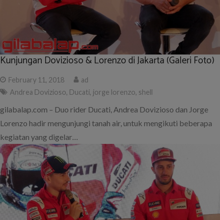
Kunjungan Dovizioso & Lorenzo di Jakarta (Galeri Foto)
February 11, 2018
ad
Andrea Dovizioso
,
Ducati
,
jorge lorenzo
,
shell
gilabalap.com – Duo rider Ducati, Andrea Dovizioso dan Jorge
Lorenzo hadir mengunjungi tanah air, untuk mengikuti beberapa
kegiatan yang digelar…