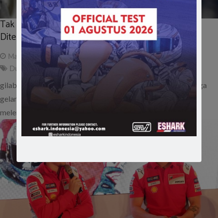
Tak Kunjung Tunjukkan Potensi, Akankah Lorenzo
Ditendang?
May 29, 2018
ad
Ducati
,
jorge lorenzo
,
kontrak baru
,
lorenzo
,
motogp 2018
gilabalap.com – Bersinar bersama Yamaha dengan koleksi tiga
gelar juara dunia MotoGP, performa Jorge Lorenzo justru
melempem bersama tim Ducati….