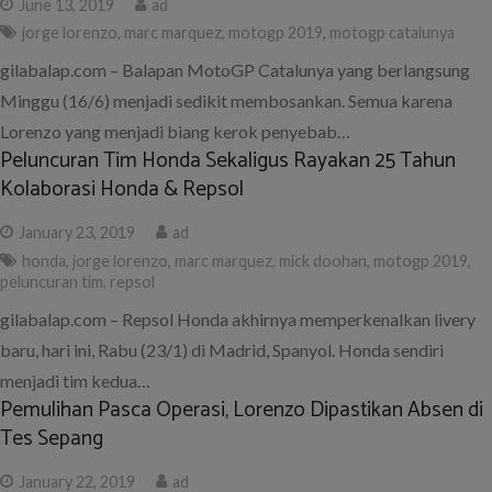
June 13, 2019
ad
jorge lorenzo
,
marc marquez
,
motogp 2019
,
motogp catalunya
gilabalap.com – Balapan MotoGP Catalunya yang berlangsung
Minggu (16/6) menjadi sedikit membosankan. Semua karena
Lorenzo yang menjadi biang kerok penyebab…
Peluncuran Tim Honda Sekaligus Rayakan 25 Tahun
Kolaborasi Honda & Repsol
January 23, 2019
ad
honda
,
jorge lorenzo
,
marc marquez
,
mick doohan
,
motogp 2019
,
peluncuran tim
,
repsol
gilabalap.com – Repsol Honda akhirnya memperkenalkan livery
baru, hari ini, Rabu (23/1) di Madrid, Spanyol. Honda sendiri
menjadi tim kedua…
Pemulihan Pasca Operasi, Lorenzo Dipastikan Absen di
Tes Sepang
January 22, 2019
ad