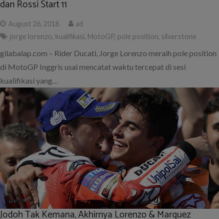
dan Rossi Start 11
August 26, 2018
ad
jorge lorenzo
,
kualifikasi
,
MotoGP
,
pole position
,
silverstone
gilabalap.com – Rider Ducati, Jorge Lorenzo meraih pole position
di MotoGP Inggris usai mencatat waktu tercepat di sesi
kualifikasi yang…
Jodoh Tak Kemana, Akhirnya Lorenzo & Marquez