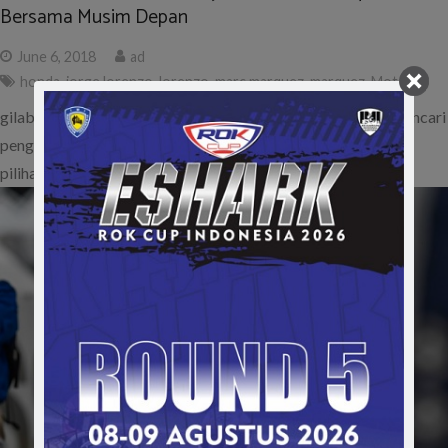
Bersama Musim Depan
June 6, 2018
ad
honda
,
jorge lorenzo
,
lorenzo
,
marc marquez
,
marquez
,
MotoGP
gilabalap.com – Tak butuh waktu lama bagi Honda untuk mencari
pengganti Dani Pedrosa. Tim Honda akhirnya menjatuhkan
pilihan kepada Jorge…