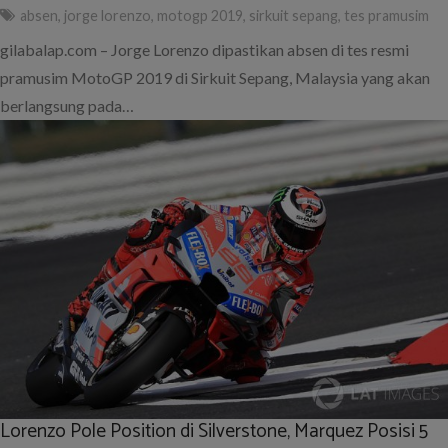
absen
,
jorge lorenzo
,
motogp 2019
,
sirkuit sepang
,
tes pramusim
gilabalap.com – Jorge Lorenzo dipastikan absen di tes resmi
pramusim MotoGP 2019 di Sirkuit Sepang, Malaysia yang akan
berlangsung pada…
Lorenzo Pole Position di Silverstone, Marquez Posisi 5