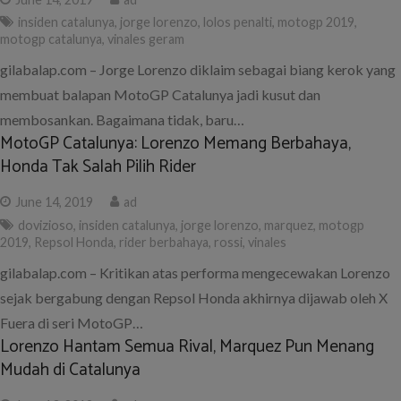
insiden catalunya
,
jorge lorenzo
,
lolos penalti
,
motogp 2019
,
motogp catalunya
,
vinales geram
gilabalap.com – Jorge Lorenzo diklaim sebagai biang kerok yang
membuat balapan MotoGP Catalunya jadi kusut dan
membosankan. Bagaimana tidak, baru…
MotoGP Catalunya: Lorenzo Memang Berbahaya,
Honda Tak Salah Pilih Rider
June 14, 2019
ad
dovizioso
,
insiden catalunya
,
jorge lorenzo
,
marquez
,
motogp
2019
,
Repsol Honda
,
rider berbahaya
,
rossi
,
vinales
gilabalap.com – Kritikan atas performa mengecewakan Lorenzo
sejak bergabung dengan Repsol Honda akhirnya dijawab oleh X
Fuera di seri MotoGP…
Lorenzo Hantam Semua Rival, Marquez Pun Menang
Mudah di Catalunya