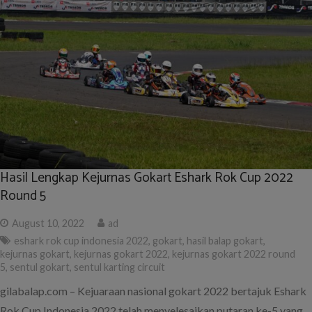
Hasil Lengkap Kejurnas Gokart Eshark Rok Cup 2022
Round 5
August 10, 2022
ad
eshark rok cup indonesia 2022
,
gokart
,
hasil balap gokart
,
kejurnas gokart
,
kejurnas gokart 2022
,
kejurnas gokart 2022 round
5
,
sentul gokart
,
sentul karting circuit
gilabalap.com – Kejuaraan nasional gokart 2022 bertajuk Eshark
Rok Cup Indonesia 2022 telah menyelesaikan putaran ke-5 yang