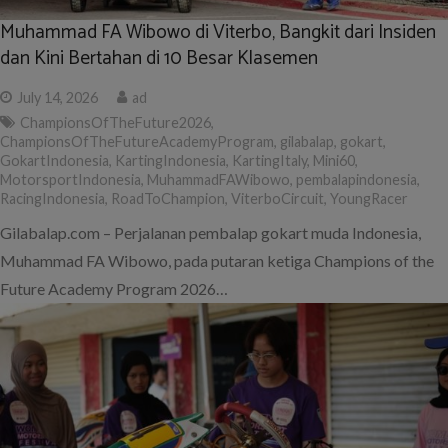
Muhammad FA Wibowo di Viterbo, Bangkit dari Insiden
dan Kini Bertahan di 10 Besar Klasemen
July 14, 2026
ad
ChampionsOfTheFuture2026
,
ChampionsOfTheFutureAcademyProgram
,
gilabalap
,
gokart
,
GokartIndonesia
,
KartingIndonesia
,
KartingItaly
,
Mini60
,
MotorsportIndonesia
,
MuhammadFAWibowo
,
pembalapindonesia
,
RacingIndonesia
,
RoadToChampion
,
ViterboCircuit
,
YoungRacer
Gilabalap.com – Perjalanan pembalap gokart muda Indonesia,
Muhammad FA Wibowo, pada putaran ketiga Champions of the
Future Academy Program 2026…