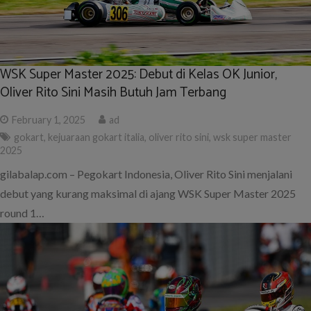
WSK Super Master 2025: Debut di Kelas OK Junior,
Oliver Rito Sini Masih Butuh Jam Terbang
February 1, 2025
ad
gokart
,
kejuaraan gokart italia
,
oliver rito sini
,
wsk super master
2025
gilabalap.com – Pegokart Indonesia, Oliver Rito Sini menjalani
debut yang kurang maksimal di ajang WSK Super Master 2025
round 1…