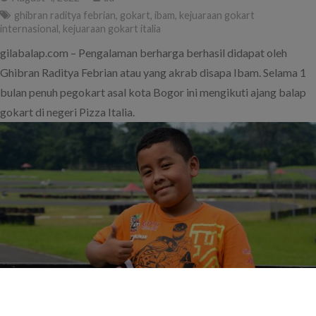
ghibran raditya febrian
,
gokart
,
ibam
,
kejuaraan gokart
internasional
,
kejuaraan gokart italia
gilabalap.com – Pengalaman berharga berhasil didapat oleh
Ghibran Raditya Febrian atau yang akrab disapa Ibam. Selama 1
bulan penuh pegokart asal kota Bogor ini mengikuti ajang balap
gokart di negeri Pizza Italia.