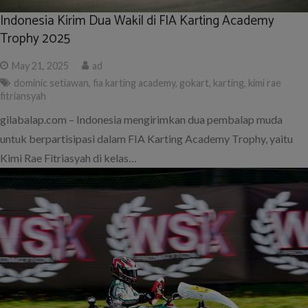
Indonesia Kirim Dua Wakil di FIA Karting Academy
Trophy 2025
May 21, 2025
ad
dominic setiawan
,
fia karting academy
,
gokart
,
karting
,
kimi rae
fitriansyah
gilabalap.com – Indonesia mengirimkan dua pembalap muda
untuk berpartisipasi dalam FIA Karting Academy Trophy, yaitu
Kimi Rae Fitriasyah di kelas…