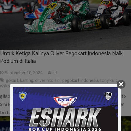
Untuk Ketiga Kalinya Oliver Pegokart Indonesia Naik
Podium di Italia
September 10, 2024
ad
gokart
,
karting
,
oliver rito sini
,
pegokart indonesia
,
tony kart
,
wsk supercup italia
gilabalap.com – Pembalap Tony Kart asal indonesia, Oliver Rito
Sini kembali mengibarkan bendera merah putih di Italia. Oliver
berhasil meraih…