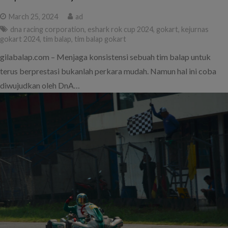
March 25, 2024
ad
dna racing corporation
,
eshark rok cup 2024
,
gokart
,
kejurnas
gokart 2024
,
tim balap
,
tim balap gokart
gilabalap.com – Menjaga konsistensi sebuah tim balap untuk
terus berprestasi bukanlah perkara mudah. Namun hal ini coba
diwujudkan oleh DnA…