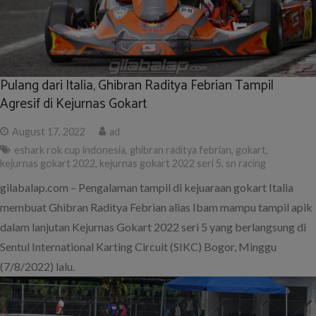
Pulang dari Italia, Ghibran Raditya Febrian Tampil
Agresif di Kejurnas Gokart
August 17, 2022
ad
eshark rok cup indonesia
,
ghibran raditya febrian
,
gokart
,
kejurnas gokart 2022
,
kejurnas gokart 2022 seri 5
,
sn racing
gilabalap.com – Pengalaman tampil di kejuaraan gokart Italia
membuat Ghibran Raditya Febrian alias Ibam mampu tampil apik
dalam lanjutan Kejurnas Gokart 2022 seri 5 yang berlangsung di
Sentul International Karting Circuit (SIKC) Bogor, Minggu
(7/8/2022) lalu.