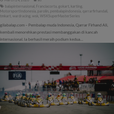
balapinternasional
,
Franciacorta
,
gokart
,
karting
,
MotorsportIndonesia
,
parolin
,
pembalapindonesia
,
qarrarfirhandali
,
tmkart
,
wardracing
,
wsk
,
WSKSuperMasterSeries
gilabalap.com – Pembalap muda Indonesia, Qarrar Firhand Ali,
kembali menorehkan prestasi membanggakan di kancah
internasional. Ia berhasil meraih podium kedua…