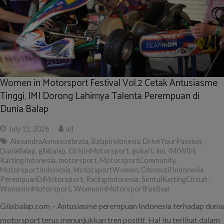
Women in Motorsport Festival Vol.2 Cetak Antusiasme
Tinggi, IMI Dorong Lahirnya Talenta Perempuan di
Dunia Balap
July 12, 2026
ad
AlexandraAsmasoebrata
,
BalapIndonesia
,
DriveYourPassion
,
DuniaBalap
,
gilabalap
,
GirlsInMotorsport
,
gokart
,
imi
,
IMIWIM
,
KartingIndonesia
,
motorsport
,
MotorsportCommunity
,
MotorsportIndonesia
,
MotorsportWomen
,
OtomotifIndonesia
,
PerempuanDiMotorsport
,
RacingIndonesia
,
SentulKartingCircuit
,
WomenInMotorsport
,
WomenInMotorsportFestival
Gilabalap.com – Antusiasme perempuan Indonesia terhadap dunia
motorsport terus menunjukkan tren positif. Hal itu terlihat dalam