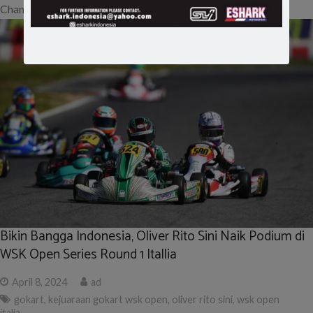
Championship yang diselenggarakan…
Bikin Bangga Indonesia, Oliver Rito Sini Naik Podium di
WSK Open Series Round 1 Itallia
April 8, 2024
ad
gokart
,
kejuaraan gokart wsk open
,
oliver rito sini
,
wsk open
italia