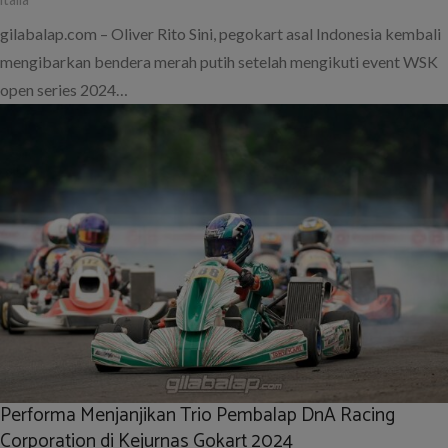
gilabalap.com – Oliver Rito Sini, pegokart asal Indonesia kembali
mengibarkan bendera merah putih setelah mengikuti event WSK
open series 2024…
Performa Menjanjikan Trio Pembalap DnA Racing
Corporation di Kejurnas Gokart 2024