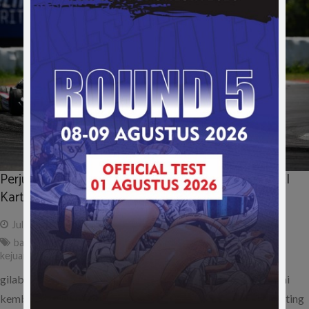
Perjuangan Oliver Rito Sini Raih Podium di Italian ACI
Karting Championship
July 13, 2024
ad
balap gokart italia
,
gokart
,
italian aci karting championship
,
kejuaraan gokart
,
oliver rito sini
,
tony kart racing
gilabalap.com – Pegokart belia asal Indonesia, Oliver Rito Sini
kembali mengikuti kejuaraan gokart bertajuk Italian ACI Karting