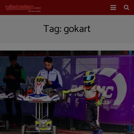
Home
Tag:
gokart
Balap Mobil
Balap Motor
About Us