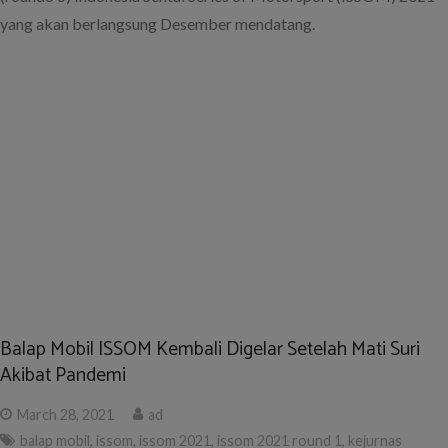
December 5, 2019
ad
balap mobil
,
issom
,
lady cild
,
mantan dragster
,
pembalap wanita
gilabalap.com – Kejuaraan balap mobil Indonesia Sentul Series of
Motorsport (ISSOM) 2019 diramaikan oleh banyak pembalap
pendatang baru. Namun yang paling menarik perhatian adalah
kehadiran Lady Cild yang merupakan mantan dragster wanita.
OMR BMWCCI 2019: Ryan Eka Juara Rookie dan Ikhsan
Utama Juara Advance
November 20, 2019
ad
ikhsan utama
,
issom
,
juara umum
,
omr bmwcci
,
ryan eka
gilabalap.com – Ajang balap mobil One Make Race BMW Car
Club Indonesia (OMR BMWCCI) telah menyelesaikan musim
kompetisi 2019 tepatnya di putaran ke-6 yang berlangsung Sabtu
(9/11) lalu di Sirkuit Sentul, Bogor.
Drama Listrik Mati, Fadli Ananda Kehilangan Poin