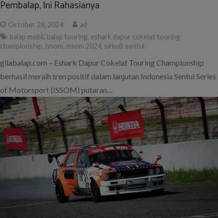
Pembalap, Ini Rahasianya
October 28, 2024
ad
balap mobil
,
balap touring
,
eshark dapur cokelat touring
championship
,
issom
,
issom 2024
,
sirkuit sentul
gilabalap.com – Eshark Dapur Cokelat Touring Championship
berhasil meraih tren positif dalam lanjutan Indonesia Sentul Series
of Motorsport (ISSOM) putaran…