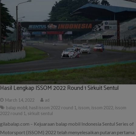
Hasil Lengkap ISSOM 2022 Round 1 Sirkuit Sentul
March 14, 2022
ad
balap mobil
,
hasil issom 2022 round 1
,
issom
,
issom 2022
,
issom
2022 round 1
,
sirkuit sentul
gilabalap.com – Kejuaraan balap mobil Indonesia Sentul Series of
Motorsport (ISSOM) 2022 telah menyelesaikan putaran pertama