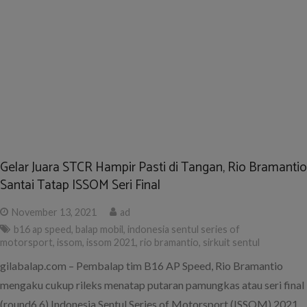
balap mobil
,
sirkuit sentul
gilabalap.com – Kejuaraan balap mobil berlabel Indonesia Sentul
Series of Motorsport (ISSOM) akhirnya kembali digelar setelah
beberapa lama vakum akibat pandemi Covid-19.
ISSOM 2020: Pakai Brio, Reindy Riupassa Siap ‘Fight’ di
Dua Kelas
August 25, 2020
ad
brio reindy riupassa
,
honda brio
,
issom
,
issom 2020
,
mobil balap
brio
,
reindy riupassa
,
sirkuit sentul
gilabalap.com – Setelah beberapa bulan diundur akibat pandemi
Covid-19, kejuaraan balap touring Indonesia Sentul Series of
Motorsport (ISSOM) 2020 akhirnya memasuki seri pembuka
yang akan digelar Minggu (30/8/2020) besok di Sirkuit Sentul,
Bogor.
Lady Cild, Mantan Dragster Cewek yang Hijrah ke Balap
Mobil