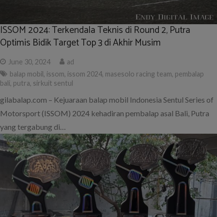
ISSOM 2024: Terkendala Teknis di Round 2, Putra
Optimis Bidik Target Top 3 di Akhir Musim
June 30, 2024
ad
balap mobil
,
issom
,
issom 2024
,
masesolo racing team
,
pembalap
bali
,
putra
,
sirkuit sentul
gilabalap.com – Kejuaraan balap mobil Indonesia Sentul Series of
Motorsport (ISSOM) 2024 kehadiran pembalap asal Bali, Putra
yang tergabung di…