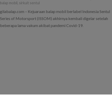
Penting
August 5, 2019
ad
dokter fadli
,
fadli ananda
,
issom
,
issom 2019
,
itcr 1500
,
kehilangan poin
,
klasemen
,
round 3
gilabalap.com – Dokter Fadli Ananda menjadi satu dari sekian
banyak pembalap yang cukup dirugikan akibat padamnya listrik
di Sirkuit Sentul, Bogor saat berlangsungnya putaran ke-3
Indonesia Sentul Series of Motorsport (ISSOM) 2019, Minggu
(4/8).
Hasil Resmi ISSOM 2019 Round 3
August 5, 2019
ad
hasil
,
hasil resmi
,
issom
,
issom 2019
,
issom sentul
,
listrik padam
,
race distop
,
result
,
round 3
,
sirkuit sentul
gilabalap.com – Kejuaraan balap touring Indonesia Sentul Series
of Motorsport (ISSOM) 2019 putaran ke-3 yang berlangsung
Minggu (4/8) di Sirkuit Sentul, Bogor berakhir antiklimaks karena