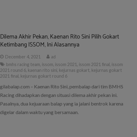
Racing dihadapkan dengan situasi dilema akhir pekan ini.
Pasalnya, dua kejuaraan balap yang ia jalani bentrok karena
digelar dalam waktu yang bersamaan.
Gelar Juara STCR Hampir Pasti di Tangan, Rio Bramantio
Santai Tatap ISSOM Seri Final
November 13, 2021
ad
b16 ap speed
,
balap mobil
,
indonesia sentul series of
motorsport
,
issom
,
issom 2021
,
rio bramantio
,
sirkuit sentul
gilabalap.com – Pembalap tim B16 AP Speed, Rio Bramantio
mengaku cukup rileks menatap putaran pamungkas atau seri final
(round6 6) Indonesia Sentul Series of Motorsport (ISSOM) 2021
yang akan berlangsung Desember mendatang.
Balap Mobil ISSOM Kembali Digelar Setelah Mati Suri
Akibat Pandemi
March 28, 2021
ad
balap mobil
,
issom
,
issom 2021
,
issom 2021 round 1
,
kejurnas