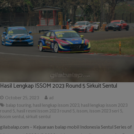
Hasil Lengkap ISSOM 2023 Round 5 Sirkuit Sentul
October 25, 2023
ad
balap touring
,
hasil lengkap issom 2023
,
hasil lengkap issom 2023
round 5
,
hasil resmi issom 2023 round 5
,
issom
,
issom 2023 seri 5
,
issom sentul
,
sirkuit sentul
gilabalap.com – Kejuaraan balap mobil Indonesia Sentul Series of