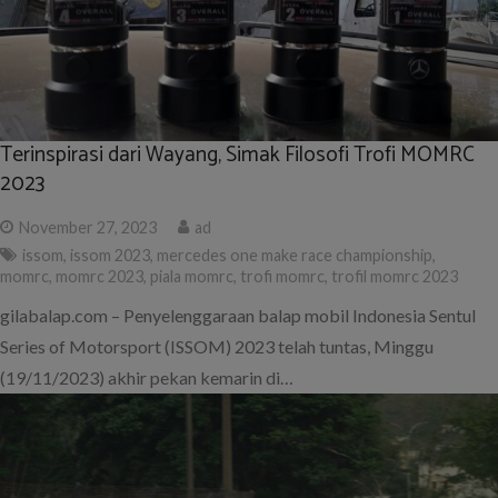
Terinspirasi dari Wayang, Simak Filosofi Trofi MOMRC
2023
November 27, 2023
ad
issom
,
issom 2023
,
mercedes one make race championship
,
momrc
,
momrc 2023
,
piala momrc
,
trofi momrc
,
trofil momrc 2023
gilabalap.com – Penyelenggaraan balap mobil Indonesia Sentul
Series of Motorsport (ISSOM) 2023 telah tuntas, Minggu
(19/11/2023) akhir pekan kemarin di…