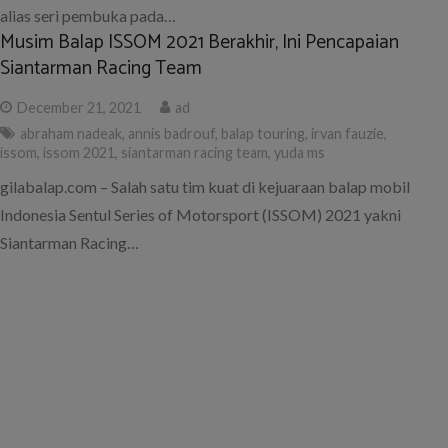
alias seri pembuka pada…
Musim Balap ISSOM 2021 Berakhir, Ini Pencapaian
Siantarman Racing Team
December 21, 2021
ad
abraham nadeak
,
annis badrouf
,
balap touring
,
irvan fauzie
,
issom
,
issom 2021
,
siantarman racing team
,
yuda ms
gilabalap.com – Salah satu tim kuat di kejuaraan balap mobil
Indonesia Sentul Series of Motorsport (ISSOM) 2021 yakni
Siantarman Racing…
Dilema Akhir Pekan, Kaenan Rito Sini Pilih Gokart
Ketimbang ISSOM, Ini Alasannya
December 4, 2021
ad
bmhs racing team
,
issom
,
issom 2021
,
issom 2021 final
,
issom
2021 round 6
,
kaenan rito sini
,
kejurnas gokart
,
kejurnas gokart
2021 final
,
kejurnas gokart round 6
gilabalap.com – Kaenan Rito Sini, pembalap dari tim BMHS