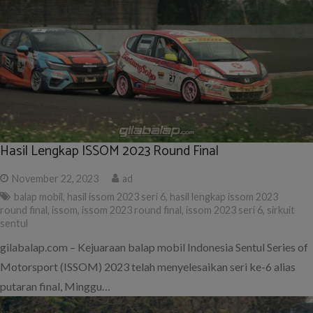
Hasil Lengkap ISSOM 2023 Round Final
November 22, 2023
ad
balap mobil
,
hasil issom 2023 seri 6
,
hasil lengkap issom 2023
round final
,
issom
,
issom 2023 round final
,
issom 2023 seri 6
,
sirkuit
sentul
gilabalap.com – Kejuaraan balap mobil Indonesia Sentul Series of
Motorsport (ISSOM) 2023 telah menyelesaikan seri ke-6 alias
putaran final, Minggu…