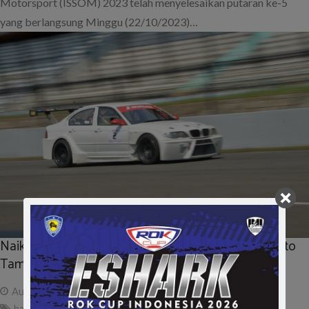
Motorsport (ISSOM) 2023 telah menyelesaikan putaran ke-5
yang berlangsung Minggu (22/10/2023)…
Naik Podium Bareng Anak Jadi Motivasi Wing Bharoto
Tampil di ETCC
August 25, 2023
ad
balap touring
,
etcc
,
issom
,
sirkuit sentul
,
wing bharoto