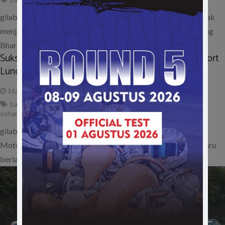
gilabalap.com – Memiliki hobi yang sama antara ayah dan anak
menjadi sensasi tersendiri. Begitulah yang dirasakan oleh Wing
Bharoto dengan…
Sukses Menggelar Kejurnas Gokart, Eshark Motorsport
Luncurkan Balapan Baru di ISSOM 2023
May 18, 2023
ad
balap touring
,
eshark dapur cokelat touring championship
,
eshark motorsport
,
issom
,
issom 2023
gilabalap.com – Ajang balap mobil Indonesia Sentul Series of
Motorsport (ISSOM) 2023 bakal kehadiran kelas balapan baru
berlabel Eshark Dapur…