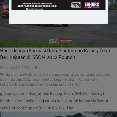
Hadir dengan Formasi Baru, Siantarman Racing Team
Beri Kejutan di ISSOM 2022 Round 1
March 29, 2022
ad
abraham nadeak
,
annis b
,
indonesia sentul series of motorsport
,
issom
,
issom 2022
,
issom sentul
,
kejurnas itcr max
,
omr city
hatchback
,
siantarman racing team
,
sirkuit sentul
gilabalap.com – Siantarman Racing Team (SMART Racing)
kembali meramaikan kejuaraan balap mobil Indonesia Sentul
Series of Motorsport (ISSOM) 2022. Tim…