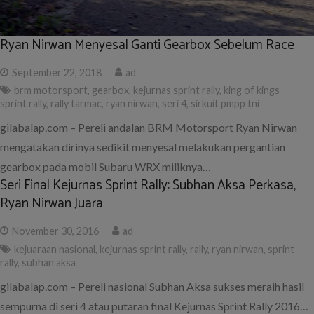
Ryan Nirwan Menyesal Ganti Gearbox Sebelum Race
September 22, 2018
ad
brm motorsport
,
gearbox
,
kejurnas sprint rally
,
king of kings
sprint rally
,
rally tarmac
,
ryan nirwan
,
seri 4
,
sirkuit pmpp tni
gilabalap.com – Pereli andalan BRM Motorsport Ryan Nirwan
mengatakan dirinya sedikit menyesal melakukan pergantian
gearbox pada mobil Subaru WRX miliknya…
Seri Final Kejurnas Sprint Rally: Subhan Aksa Perkasa,
Ryan Nirwan Juara
November 30, 2016
ad
kejuaraan nasional
,
kejurnas sprint rally
,
rally
,
ryan nirwan
,
sprint
rally
,
subhan aksa
gilabalap.com – Pereli nasional Subhan Aksa sukses meraih hasil
sempurna di seri 4 atau putaran final Kejurnas Sprint Rally 2016…