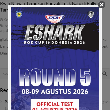
Ryan Nirwan Temukan Banyak Trick Baru di Rally
Tarmac
September 20, 2015
ad
brm motorsport
,
canti dharma speed master tarmac 2015
,
rally
aspal
,
ryan nirwan
,
trick baru
gilabalap.com – Pereli BRM Motorsport Ryan Nirwan mengaku
banyak menemukan trick baru setelah mengikuti kejuraaan Canti
Dharma Speed Master Tarmac 2015…
Recent Posts
Baru Dua Bulan Berlatih, Raja Athalla Khair Mulai Unjuk Gigi di
Lenka Junior Cup Prix 2026