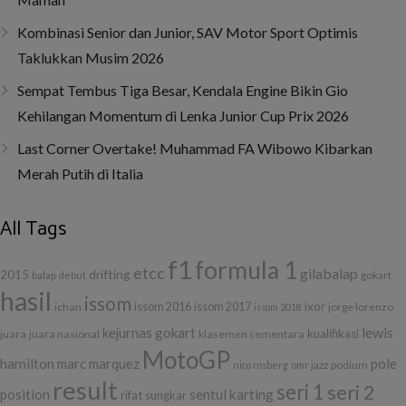
Kombinasi Senior dan Junior, SAV Motor Sport Optimis
Taklukkan Musim 2026
Sempat Tembus Tiga Besar, Kendala Engine Bikin Gio
Kehilangan Momentum di Lenka Junior Cup Prix 2026
Last Corner Overtake! Muhammad FA Wibowo Kibarkan
Merah Putih di Italia
All Tags
f1
formula 1
etcc
gilabalap
drifting
2015
balap
debut
gokart
hasil
issom
ixor
ichan
issom 2016
issom 2017
jorge lorenzo
issom 2018
lewis
kejurnas gokart
kualifikasi
juara
juara nasional
klasemen sementara
MotoGP
hamilton
marc marquez
pole
podium
nico rosberg
omr jazz
result
seri 1
seri 2
position
sentul karting
rifat sungkar