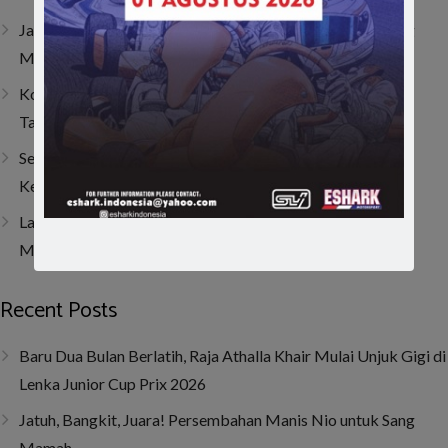
Jatuh, Bangkit, Juara! Persembahan Manis Nio untuk Sang
Mamah
Kombinasi Senior dan Junior, SAV Motor Sport Optimis
Taklukkan Musim 2026
Sempat Tembus Tiga Besar, Kendala Engine Bikin Gio
Kehilangan Momentum di Lenka Junior Cup Prix 2026
Last Corner Overtake! Muhammad FA Wibowo Kibarkan
Merah Putih di Italia
Recent Posts
Baru Dua Bulan Berlatih, Raja Athalla Khair Mulai Unjuk Gigi di
Lenka Junior Cup Prix 2026
Jatuh, Bangkit, Juara! Persembahan Manis Nio untuk Sang
Mamah