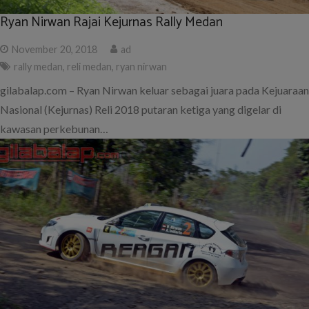
Ryan Nirwan Rajai Kejurnas Rally Medan
November 20, 2018
ad
rally medan
,
reli medan
,
ryan nirwan
gilabalap.com – Ryan Nirwan keluar sebagai juara pada Kejuaraan
Nasional (Kejurnas) Reli 2018 putaran ketiga yang digelar di
kawasan perkebunan…