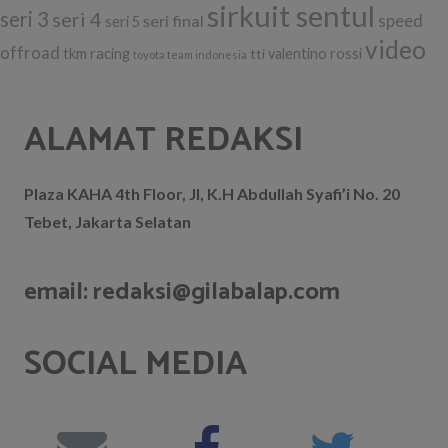
sirkuit sentul
seri 3
seri 4
seri final
speed
seri 5
video
offroad
tkm racing
tti
valentino rossi
toyota team indonesia
ALAMAT REDAKSI
Plaza KAHA 4th Floor, Jl, K.H Abdullah Syafi’i No. 20
Tebet, Jakarta Selatan
email: redaksi@gilabalap.com
SOCIAL MEDIA