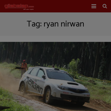
Home
Tag:
ryan nirwan
Balap Mobil
Balap Motor
About Us