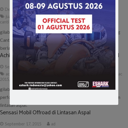
December 21, 2015
ad
juara overall
,
rally tarmac
,
rizal sungkar
,
sprint rally
,
sprint rally
canti darma
,
subhan aksa
gilabalap.com – Rizal Sungkar keluar sebagai juara pada ajang
Canti Dharma Tarmac Sprint Rally putaran ketiga yang
berlangsung Sabtu (19/12) dan…
Achilles ATR K Sport Buktikan Kualitas di Rally Aspal
September 19, 2015
ad
achilles
,
atr k sport
,
ban aspal
,
canti dharma speed master tarmac
2015
,
jakarta ban
,
rally tarmac
gilabalap.com – Ban Achilles ATR K Sport membuktikan
performa yang cukup siginifikan di ajang Rally Tarmac dengan
lintasan aspal.
Sensasi Mobil Offroad di Lintasan Aspal
September 17, 2015
ad