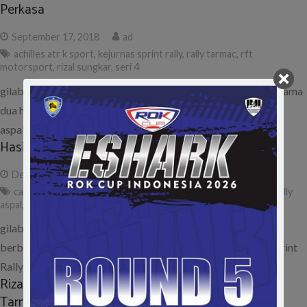
Perkasa
September 17, 2018
ad
achilles atr k sport
,
kejurnas sprint rally
,
rally tarmac
,
rft
motorsport
,
rizal sungkar
,
seri 4
gilabalap.com – Kejurnas Sprint Rally 2018 sukses digelar selama
dua hari (15-16/9 2018) di area PPMP Sentul dengan lintasan
aspal….
Hasil Canti Dharma Tarmac Sprint Rally 2015
December 23, 2015
ad
canti dharma tarmac
,
hasil
,
kejurnas sprint rally
,
pmpp sentul
,
rally
aspal
,
rally tarmac
,
result
,
seri 3
,
sprint rally 2015
gilabalap.com – Kejuaraan Canti Dharma Tarmac yang
berbarengan dengan seri ke-3 atau putaran final Kejurnas Sprint
Rally 2015 telah usai. Kompetisi…
Rizal Sungkar Ungguli Subhan Aksa di Sprint Rally
Tarmac Canti Dharma