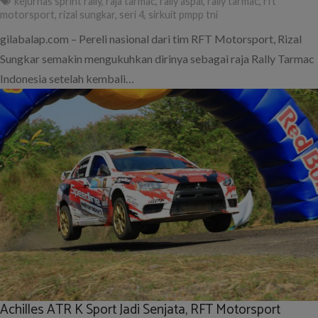
kejurnas sprint rally
,
raja tarmac
,
rally aspal
,
rally tarmac
,
rft
motorsport
,
rizal sungkar
,
seri 4
,
sirkuit pmpp tni
gilabalap.com – Pereli nasional dari tim RFT Motorsport, Rizal
Sungkar semakin mengukuhkan dirinya sebagai raja Rally Tarmac
Indonesia setelah kembali…
Achilles ATR K Sport Jadi Senjata, RFT Motorsport