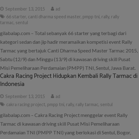
September 13, 2015
ad
66 starter
,
canti dharma speed master
,
pmpp tni
,
rally
,
rally
tarmac
,
sentul
gilabalap.com – Total sebanyak 66 starter yang terbagi dari
kategori sedan dan jip hadir meramaikan kompetisi event Rally
Tarmac yang bertajuk Canti Dharma Speed Master Tarmac 2015,
Sabtu (12/9) dan Minggu (13/9) di kawasan driving skill Pusat
Misi Pemeliharaan Perdamaian (PMPP) TNI, Sentul, Jawa Barat.
Cakra Racing Project Hidupkan Kembali Rally Tarmac di
Indonesia
September 13, 2015
ad
cakra racing project
,
pmpp tni
,
rally
,
rally tarmac
,
sentul
gilabalap.com – Cakra Racing Project menggelar event Rally
Tarmac di kawasan driving skill Pusat Misi Pemeliharaan
Perdamaian TNI (PMPP TNI) yang berlokasi di Sentul, Bogor,