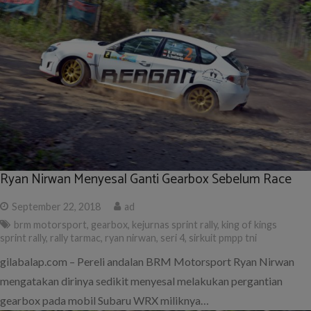
Ryan Nirwan Menyesal Ganti Gearbox Sebelum Race
September 22, 2018
ad
brm motorsport
,
gearbox
,
kejurnas sprint rally
,
king of kings
sprint rally
,
rally tarmac
,
ryan nirwan
,
seri 4
,
sirkuit pmpp tni
gilabalap.com – Pereli andalan BRM Motorsport Ryan Nirwan
mengatakan dirinya sedikit menyesal melakukan pergantian
gearbox pada mobil Subaru WRX miliknya…