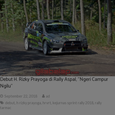
Debut H. Rizky Prayoga di Rally Aspal, “Ngeri Campur
Ngilu”
September 22, 2018
ad
debut
,
h rizky prayoga
,
hrvrt
,
kejurnas sprint rally 2018
,
rally
tarmac