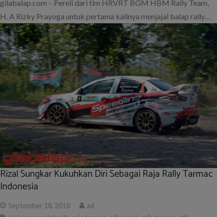
gilabalap.com – Pereli dari tim HRVRT BGM HBM Rally Team,
H. A Rizky Prayoga untuk pertama kalinya menjajal balap rally…
Rizal Sungkar Kukuhkan Diri Sebagai Raja Rally Tarmac
Indonesia
September 18, 2018
ad