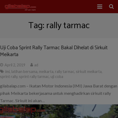
Home
Tag:
rally tarmac
Balap Mobil
Balap Motor
Uji Coba Sprint Rally Tarmac Bakal Dihelat di Sirkuit
Meikarta
About Us
April 2, 2019
ad
imi
,
latihan bersama
,
meikarta
,
rally tarmac
,
sirkuit meikarta
,
sprint rally
,
sprint rally tarmac
,
uji coba
gilabalap.com – Ikatan Motor Indonesia (IMI) Jawa Barat dengan
pihak Meikarta bekerjasama untuk menghadirkan sirkuit rally
Tarmac. Sirkuit ini akan…