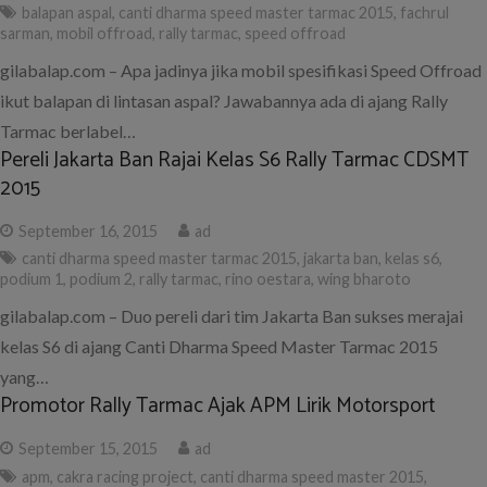
balapan aspal
,
canti dharma speed master tarmac 2015
,
fachrul
sarman
,
mobil offroad
,
rally tarmac
,
speed offroad
gilabalap.com – Apa jadinya jika mobil spesifikasi Speed Offroad
ikut balapan di lintasan aspal? Jawabannya ada di ajang Rally
Tarmac berlabel…
Pereli Jakarta Ban Rajai Kelas S6 Rally Tarmac CDSMT
2015
September 16, 2015
ad
canti dharma speed master tarmac 2015
,
jakarta ban
,
kelas s6
,
podium 1
,
podium 2
,
rally tarmac
,
rino oestara
,
wing bharoto
gilabalap.com – Duo pereli dari tim Jakarta Ban sukses merajai
kelas S6 di ajang Canti Dharma Speed Master Tarmac 2015
yang…
Promotor Rally Tarmac Ajak APM Lirik Motorsport
September 15, 2015
ad
apm
,
cakra racing project
,
canti dharma speed master 2015
,