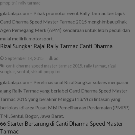
pmpp tni
,
rally tarmac
gilabalap.com – Pihak promotor event Rally Tarmac bertajuk
Canti Dharma Speed Master Tarmac 2015 menghimbau pihak
Agen Pemegang Merk (APM) kendaraan untuk lebih peduli dan
mulai meliirik motorsport.
Rizal Sungkar Rajai Rally Tarmac Canti Dharma
September 14, 2015
ad
canti dharma speed master tarmac 2015
,
rally tarmac
,
rizal
sungkar
,
sentul
,
sirkuit pmpp tni
gilabalap.com – Pereli nasional Rizal Sungkar sukses menjuarai
ajang Rally Tarmac yang berlabel Canti Dharma Speed Master
Tarmac 2015 yang berakhir Minggu (13/9) di lintasan yang
berlokasi di area Pusat Misi Pemeliharaan Perdamaian (PMPP)
TNI, Sentul, Bogor, Jawa Barat.
66 Starter Bertarung di Canti Dharma Speed Master
Tarmac