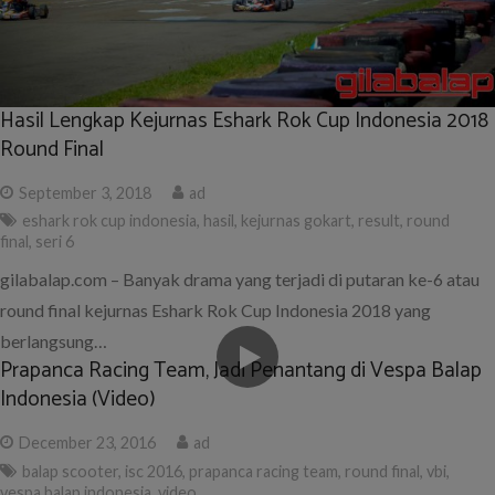
Hasil Lengkap Kejurnas Eshark Rok Cup Indonesia 2018
Round Final
September 3, 2018
ad
eshark rok cup indonesia
,
hasil
,
kejurnas gokart
,
result
,
round
final
,
seri 6
gilabalap.com – Banyak drama yang terjadi di putaran ke-6 atau
round final kejurnas Eshark Rok Cup Indonesia 2018 yang
berlangsung…
Prapanca Racing Team, Jadi Penantang di Vespa Balap
Indonesia (Video)
December 23, 2016
ad
balap scooter
,
isc 2016
,
prapanca racing team
,
round final
,
vbi
,
vespa balap indonesia
,
video