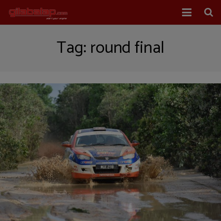
Home
Tag:
round final
Balap Mobil
Balap Motor
About Us