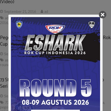
(Video)
September 21, 2016
ad
aditya wibowo
,
asia rok cup 2016
,
cadet rok
,
eshark rok cup
2016
,
gandasari racing team
,
juara nasional
,
round final
,
video
Pegokart Indonesia vs Pegokart Asia di Final Eshark Rok
Cup (Video)
September 17, 2016
ad
asia rok cup 2016
,
eshark rok cup indonesia 2016
,
highlight
,
round final
,
sentul karting
,
seri final
,
video
73 Starter Nasional & Asia Ramaikan Eshark Rok Cup
Seri Final
September 10, 2016
ad
73 starter
,
asia rok cup
,
eshark rok cup indonesia
,
pegokart asia
,
pegokart indonesia
,
round 5
,
round final
,
sentul karting circuit
,