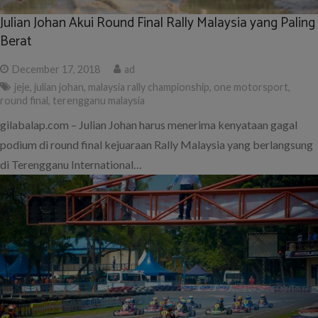
Julian Johan Akui Round Final Rally Malaysia yang Paling
Berat
December 17, 2018
ad
jeje
,
julian johan
,
malaysia rally championship
,
one motorsport
,
round final
,
terengganu malaysia
gilabalap.com – Julian Johan harus menerima kenyataan gagal
podium di round final kejuaraan Rally Malaysia yang berlangsung
di Terengganu International…