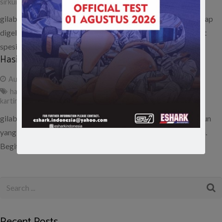
sirkuit gokart sentul
gilabalap.com – Eshark Rok Cup Indonesia seri pamungkas siap
digelar Minggu (11/9) besok di Sentul Karting Circuit. Sedikit
spesial round 6…
Hasil Lengkap RMC 2016 Round Final
August 28, 2016
ad
hasil
,
result
,
rmc 2016
,
rotax max challenge
,
round final
,
sentul
karting
,
seri 4
,
seri final
gilabalap.com – Meski menurun dari sisi jumlah peserta, namun
yang namanya seri final tetap saja berlangsung menegangkan.
Begitupun dengan seri…