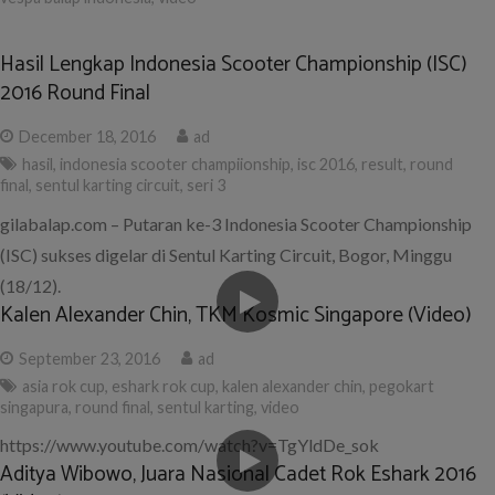
Hasil Lengkap Indonesia Scooter Championship (ISC)
2016 Round Final
December 18, 2016
ad
hasil
,
indonesia scooter champiionship
,
isc 2016
,
result
,
round
final
,
sentul karting circuit
,
seri 3
gilabalap.com – Putaran ke-3 Indonesia Scooter Championship
(ISC) sukses digelar di Sentul Karting Circuit, Bogor, Minggu
(18/12).
Kalen Alexander Chin, TKM Kosmic Singapore (Video)
September 23, 2016
ad
asia rok cup
,
eshark rok cup
,
kalen alexander chin
,
pegokart
singapura
,
round final
,
sentul karting
,
video
https://www.youtube.com/watch?v=TgYldDe_sok
Aditya Wibowo, Juara Nasional Cadet Rok Eshark 2016