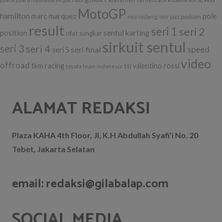
MotoGP
hamilton
marc marquez
pole
podium
nico rosberg
omr jazz
result
seri 1
seri 2
position
sentul karting
rifat sungkar
sirkuit sentul
seri 3
seri 4
seri final
speed
seri 5
video
offroad
tkm racing
tti
valentino rossi
toyota team indonesia
ALAMAT REDAKSI
Plaza KAHA 4th Floor, Jl, K.H Abdullah Syafi’i No. 20
Tebet, Jakarta Selatan
email: redaksi@gilabalap.com
SOCIAL MEDIA