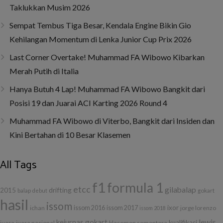
Taklukkan Musim 2026
Sempat Tembus Tiga Besar, Kendala Engine Bikin Gio
Kehilangan Momentum di Lenka Junior Cup Prix 2026
Last Corner Overtake! Muhammad FA Wibowo Kibarkan
Merah Putih di Italia
Hanya Butuh 4 Lap! Muhammad FA Wibowo Bangkit dari
Posisi 19 dan Juarai ACI Karting 2026 Round 4
Muhammad FA Wibowo di Viterbo, Bangkit dari Insiden dan
Kini Bertahan di 10 Besar Klasemen
All Tags
f1
formula 1
etcc
gilabalap
drifting
2015
balap
debut
gokart
hasil
issom
ixor
ichan
issom 2016
issom 2017
jorge lorenzo
issom 2018
lewis
kejurnas gokart
kualifikasi
juara
juara nasional
klasemen sementara