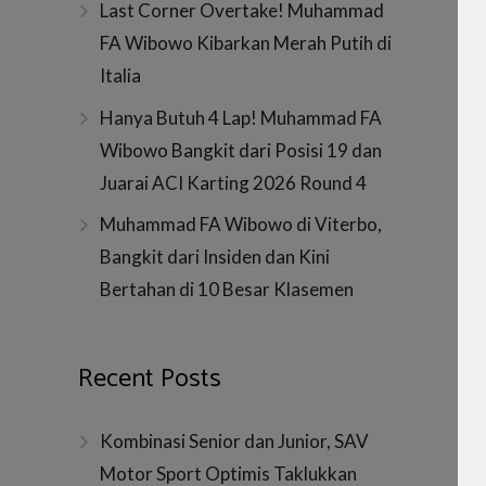
Last Corner Overtake! Muhammad
FA Wibowo Kibarkan Merah Putih di
Italia
Hanya Butuh 4 Lap! Muhammad FA
Wibowo Bangkit dari Posisi 19 dan
Juarai ACI Karting 2026 Round 4
Muhammad FA Wibowo di Viterbo,
Bangkit dari Insiden dan Kini
Bertahan di 10 Besar Klasemen
Recent Posts
Kombinasi Senior dan Junior, SAV
Motor Sport Optimis Taklukkan