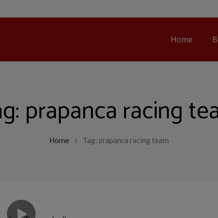
Home
B
ag:
prapanca racing t
Home
Tag: prapanca racing team