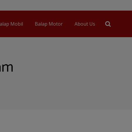
alap Mobil
Balap Motor
About Us
eam