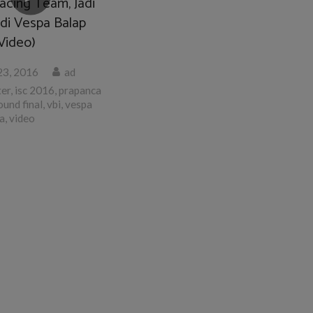
acing Team, Jadi
di Vespa Balap
Video)
23, 2016
ad
ter
,
isc 2016
,
prapanca
ound final
,
vbi
,
vespa
ia
,
video