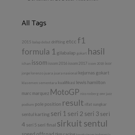
All Tags
f1
etcc
drifting
2015
balap
debut
hasil
formula 1
gilabalap
gokart
issom
ixor
ichan
issom 2016
issom 2017
issom 2018
kejurnas gokart
jorge lorenzo
juara
juara nasional
lewis hamilton
kualifikasi
klasemen sementara
MotoGP
marc marquez
nico rosberg
omr jazz
result
pole position
rifat sungkar
podium
seri 1
seri 2
seri 3
seri
sentul karting
sirkuit sentul
4
seri final
seri 5
speed offroad
tkm racing
toyota team indonesia