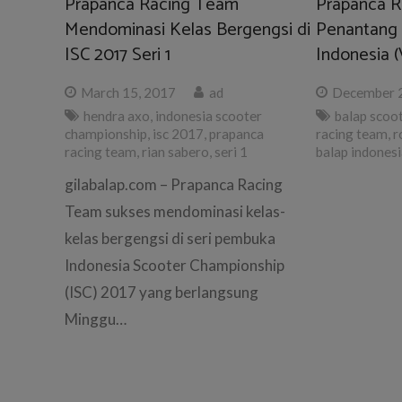
Prapanca Racing Team
Prapanca R
Mendominasi Kelas Bergengsi di
Penantang 
ISC 2017 Seri 1
Indonesia (
March 15, 2017
ad
December 
hendra axo
,
indonesia scooter
balap scoo
championship
,
isc 2017
,
prapanca
racing team
,
r
racing team
,
rian sabero
,
seri 1
balap indones
gilabalap.com – Prapanca Racing
Team sukses mendominasi kelas-
kelas bergengsi di seri pembuka
Indonesia Scooter Championship
(ISC) 2017 yang berlangsung
Minggu…