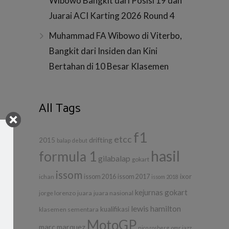
Wibowo Bangkit dari Posisi 19 dan
Juarai ACI Karting 2026 Round 4
Muhammad FA Wibowo di Viterbo,
Bangkit dari Insiden dan Kini
Bertahan di 10 Besar Klasemen
All Tags
f1
etcc
drifting
2015
balap
debut
hasil
formula 1
gilabalap
gokart
issom
ixor
ichan
issom 2016
issom 2017
issom 2018
kejurnas gokart
jorge lorenzo
juara
juara nasional
lewis hamilton
kualifikasi
klasemen sementara
MotoGP
marc marquez
nico rosberg
omr jazz