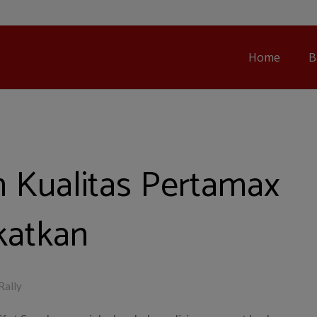
Home
B
n Kualitas Pertamax
gkatkan
Rally