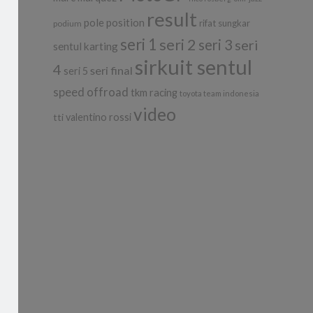
result
pole position
rifat sungkar
podium
seri 1
seri 2
seri 3
seri
sentul karting
sirkuit sentul
4
seri final
seri 5
speed offroad
tkm racing
toyota team indonesia
video
tti
valentino rossi