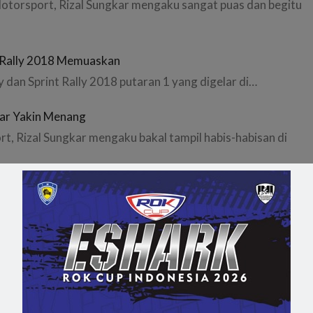
 Motorsport, Rizal Sungkar mengaku sangat puas dan begitu
t Rally 2018 Memuaskan
y dan Sprint Rally 2018 putaran 1 yang digelar di…
gkar Yakin Menang
t, Rizal Sungkar mengaku bakal tampil habis-habisan di
 Rally 2016
Rally Championship 2016 bakal dihelat di Sirkuit Tembong