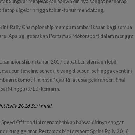
ifat Sungkar menjelaskan bahwa dirinya sangat berharap
a tetap digelar hingga tahun-tahun mendatang.
print Rally Championship mampu memberi kesan bagi semua
li baru. Apalagi gebrakan Pertamax Motorsport dalam menggel
hampionship di tahun 2017 dapat berjalan jauh lebih
, maupun timeline schedule yang disusun, sehingga event ini
aan otomotif lainnya,” ujar Rifat usai gelaran seri final
usai Minggu (9/10) kemarin.
t Rally 2016 Seri Final
ang Speed Offroad ini menambahkan bahwa dirinya sangat
endukung gelaran Pertamax Motorsport Sprint Rally 2016.