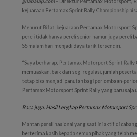
gilabalap.com
– Direktur Pertamax Motorsport, R
kejuaraan Pertamax Sprint Rally Championship bis
Menurut Rifat, kejuaraan Pertamax Motorsport S
pereli tidak hanya pereli senior namun juga pere
SS malam hari menjadi daya tarik tersendiri.
“Saya berharap, Pertamax Motorport Sprint Rally C
memuaskan, baik dari segi regulasi, jumlah peserta
tetap bisa menjadi panutan bagi perlombaan-perlomb
Pertamax Motorsport Sprint Rally yang baru saja 
Baca juga: Hasil Lengkap Pertamax Motorsport Sprin
Mantan pereli nasional yang saat ini aktif di cab
berterima kasih kepada semua pihak yang telah m