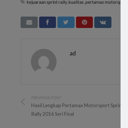
kejuaraan sprint rally
,
kualitas
,
pertamax motorsport s
ad
PREVIOUS POST
Hasil Lengkap Pertamax Motorsport Sprint
Rally 2016 Seri Final