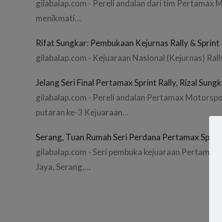
gilabalap.com - Pereli andalan dari tim Pertamax
menikmati…
Rifat Sungkar: Pembukaan Kejurnas Rally & Sprin
gilabalap.com - Kejuaraan Nasional (Kejurnas) Rall
Jelang Seri Final Pertamax Sprint Rally, Rizal Sun
gilabalap.com - Pereli andalan Pertamax Motorspor
putaran ke-3 Kejuaraan…
Serang, Tuan Rumah Seri Perdana Pertamax Sprint
gilabalap.com - Seri pembuka kejuaraan Pertamax 
Jaya, Serang,…