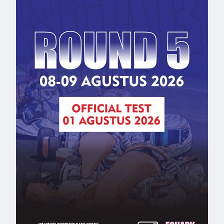
print rally
,
rifat sungkar
,
tahun 2017
NEXT POST
Dadan Pohang: Hasil Seri Final Sesuai dengan
Target