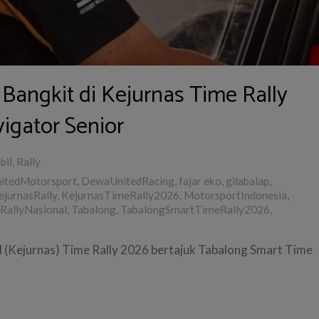
 Bangkit di Kejurnas Time Rally
igator Senior
bil
,
Rally
itedMotorsport
,
DewaUnitedRacing
,
fajar eko
,
gilabalap
,
ejurnasRally
,
KejurnasTimeRally2026
,
MotorsportIndonesia
,
RallyNasional
,
Tabalong
,
TabalongSmartTimeRally2026
,
l (Kejurnas) Time Rally 2026 bertajuk Tabalong Smart Time