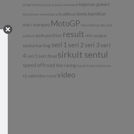
kejurnas gokart
jorge lorenzo
juara
juara nasional
lewis hamilton
kualifikasi
klasemen sementara
MotoGP
marc marquez
nico rosberg
omr jazz
result
pole position
rifat sungkar
podium
seri 1
seri 2
seri 3
seri
sentul karting
sirkuit sentul
4
seri final
seri 5
speed offroad
tkm racing
toyota team indonesia
video
tti
valentino rossi