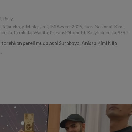
l
,
Rally
5
,
fajar eko
,
gilabalap
,
imi
,
IMIAwards2025
,
JuaraNasional
,
Kimi
,
onesia
,
PembalapWanita
,
PrestasiOtomotif
,
RallyIndonesia
,
SSRT
torehkan pereli muda asal Surabaya, Anissa Kimi Nila
…