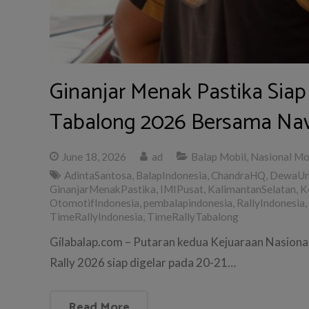
Ginanjar Menak Pastika Siap
Tabalong 2026 Bersama Nav
June 18, 2026
ad
Balap Mobil
,
Nasional Mo
AdintaSantosa
,
BalapIndonesia
,
ChandraHQ
,
DewaUn
GinanjarMenakPastika
,
IMIPusat
,
KalimantanSelatan
,
K
OtomotifIndonesia
,
pembalapindonesia
,
RallyIndonesia
,
TimeRallyIndonesia
,
TimeRallyTabalong
Gilabalap.com – Putaran kedua Kejuaraan Nasiona
Rally 2026 siap digelar pada 20-21…
Read More