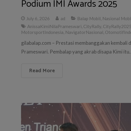
Podium IMI Awards 2025
July 6, 2026
ad
Balap Mobil
,
Nasional Mobi
AnissaKimiNilaPrameswari
,
CityRally
,
CityRally202
MotorsportIndonesia
,
NavigatorNasional
,
OtomotifInd
gilabalap.com – Prestasi membanggakan kembali di
Prameswari. Pembalap yang akrab disapa Kimi itu
Read More