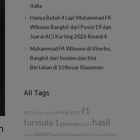
Italia
Hanya Butuh 4 Lap! Muhammad FA
Wibowo Bangkit dari Posisi 19 dan
Juarai ACI Karting 2026 Round 4
Muhammad FA Wibowo di Viterbo,
Bangkit dari Insiden dan Kini
Bertahan di 10 Besar Klasemen
All Tags
f1
etcc
drifting
2015
balap
debut
hasil
formula 1
m
gilabalap
gokart
issom
ixor
ichan
issom 2016
issom 2017
issom 2018