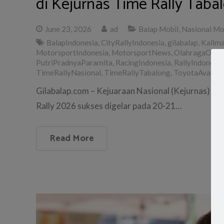
di Kejurnas Time Rally Taba
June 23, 2026
ad
Balap Mobil
,
Nasional Mo
BalapIndonesia
,
CityRallyIndonesia
,
gilabalap
,
Kalima
MotorsportIndonesia
,
MotorsportNews
,
OlahragaOtom
PutriPradnyaParamita
,
RacingIndonesia
,
RallyIndonesia
TimeRallyNasional
,
TimeRallyTabalong
,
ToyotaAvanza
Gilabalap.com – Kejuaraan Nasional (Kejurnas) Ti
Rally 2026 sukses digelar pada 20-21…
Read More