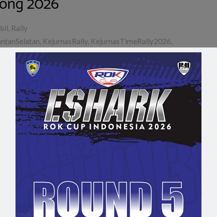
long 2026
bil
,
Rally
ntanSelatan
,
KejurnasRally
,
KejurnasTimeRally2026
,
otif
,
PembalapWanitaIndonesia
,
PertamaxTurbo
,
,
TabalongSmartTimeRally2026
,
TimeRallyIndonesia
,
,
TurboMotorsports
me Rally 2026 putaran kedua bertajuk Tabalong Smart Time