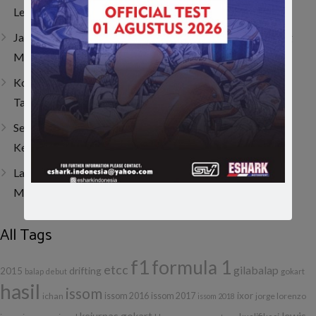
Lenka Junior Cup Prix 2026
Jatuh, Bangkit, Juara! Persembahan Manis Nio untuk Sang
Mamah
Kombinasi Senior dan Junior, SAV Motor Sport Optimis
Taklukkan Musim 2026
Sempat Tembus Tiga Besar, Kendala Engine Bikin Gio
Kehilangan Momentum di Lenka Junior Cup Prix 2026
Last Corner Overtake! Muhammad FA Wibowo Kibarkan
Merah Putih di Italia
All Tags
f1
formula 1
etcc
gilabalap
drifting
2015
balap
debut
gokart
hasil
issom
ixor
ichan
issom 2016
issom 2017
jorge lorenzo
issom 2018
lewis