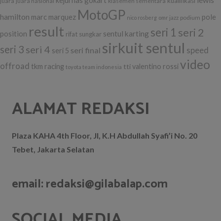
kejurnas gokart
kualifikasi
juara
juara nasional
klasemen sementara
MotoGP
hamilton
marc marquez
pole
podium
nico rosberg
omr jazz
result
seri 1
seri 2
position
sentul karting
rifat sungkar
sirkuit sentul
seri 3
seri 4
seri final
speed
seri 5
video
offroad
tkm racing
tti
valentino rossi
toyota team indonesia
ALAMAT REDAKSI
Plaza KAHA 4th Floor, Jl, K.H Abdullah Syafi’i No. 20
Tebet, Jakarta Selatan
email: redaksi@gilabalap.com
SOCIAL MEDIA