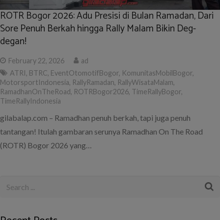
ROTR Bogor 2026: Adu Presisi di Bulan Ramadan, Dari
Sore Penuh Berkah hingga Rally Malam Bikin Deg-
degan!
February 22, 2026
ad
ATRI
,
BTRC
,
EventOtomotifBogor
,
KomunitasMobilBogor
,
MotorsportIndonesia
,
RallyRamadan
,
RallyWisataMalam
,
RamadhanOnTheRoad
,
ROTRBogor2026
,
TimeRallyBogor
,
TimeRallyIndonesia
gilabalap.com – Ramadhan penuh berkah, tapi juga penuh
tantangan! Itulah gambaran serunya Ramadhan On The Road
(ROTR) Bogor 2026 yang…