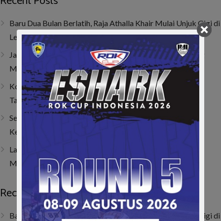
Recent Posts
Baru Dua Bulan Berlatih, Raja Athalla Khair Mulai Unjuk Gigi di
Lenka Junior Cup Prix 2026
Jatuh, Bangkit, Juara! Persembahan Manis Nio untuk Sang
Mamah
Kombinasi Senior dan Junior, SAV Motor Sport Optimis
Taklukkan Musim 2026
Sempat Tembus Tiga Besar, Kendala Engine Bikin Gio
Kehilangan Momentum di Lenka Junior Cup Prix 2026
Last Corner Overtake! Muhammad FA Wibowo Kibarkan
Merah Putih di Italia
Recent Posts
Baru Dua Bulan Berlatih, Raja Athalla Khair Mulai Unjuk Gigi di