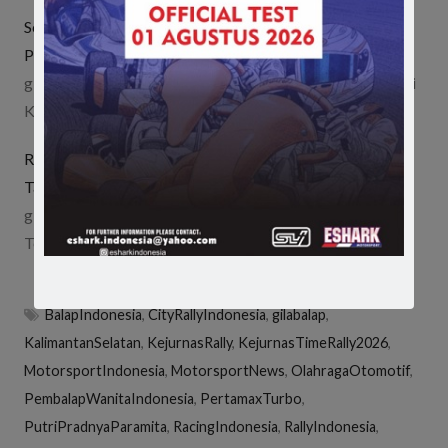
Seri 1 Kejurnas Time Rally Sukses Digelar di Lahat-
Pagaralam
gilabalap.com - Sebanyak 32 starter ikut berpartisipasi di
Kejurnas Time Rally Seri 1 yang berlangsung di…
Ramaikan Persaingan Kejurnas Sprint Rally, Tomi Hadi
Tampil di Dua Kelas Berbeda
gilabalap.com - Pembalap senior dari tim Gazpoll Racing
Team, Tomi Hadi turut berpartisipasi dalam kejuaraan…
BalapIndonesia
,
CityRallyIndonesia
,
gilabalap
,
KalimantanSelatan
,
KejurnasRally
,
KejurnasTimeRally2026
,
MotorsportIndonesia
,
MotorsportNews
,
OlahragaOtomotif
,
PembalapWanitaIndonesia
,
PertamaxTurbo
,
PutriPradnyaParamita
,
RacingIndonesia
,
RallyIndonesia
,