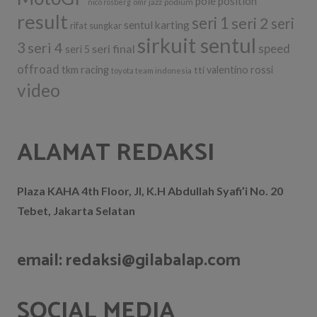
pole position
podium
nico rosberg
omr jazz
result
seri 1
seri 2
seri
sentul karting
rifat sungkar
sirkuit sentul
3
seri 4
seri final
speed
seri 5
offroad
tkm racing
tti
valentino rossi
toyota team indonesia
video
ALAMAT REDAKSI
Plaza KAHA 4th Floor, Jl, K.H Abdullah Syafi’i No. 20
Tebet, Jakarta Selatan
email: redaksi@gilabalap.com
SOCIAL MEDIA