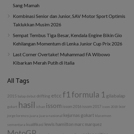
Sang Mamah
Kombinasi Senior dan Junior, SAV Motor Sport Optimis
Taklukkan Musim 2026
Sempat Tembus Tiga Besar, Kendala Engine Bikin Gio
Kehilangan Momentum di Lenka Junior Cup Prix 2026
Last Corner Overtake! Muhammad FA Wibowo
Kibarkan Merah Putih di Italia
All Tags
f1
formula 1
etcc
gilabalap
drifting
2015
balap
debut
hasil
issom
ixor
ichan
issom 2016
issom 2017
gokart
issom 2018
kejurnas gokart
jorge lorenzo
juara
juara nasional
klasemen
lewis hamilton
marc marquez
kualifikasi
sementara
MotoGP