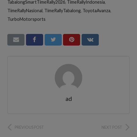
TabalongSmartTimeRally2026
,
TimeRallyIndonesia
,
TimeRallyNasional
,
TimeRallyTabalong
,
ToyotaAvanza
,
TurboMotorsports
ad
PREVIOUS POST
NEXT POST