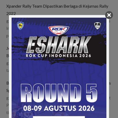
Xpander Rally Team Dipastikan Berlaga di Kejurnas Rally
2022
gilabalap.com - PT Mitsubishi Motors Krama Yudha Sales
Indonesia (MMKSI), kembali memberikan dukungan
penuh kepada…
Jelang Kejurnas Rally di Medan, FBRT Gelar Latihan
Bersama
gilabalap.com - Salah satu tim unggulan di ajang Rally
tanah air FBRT menggelar latihan bersama…
Best Parking Rally Team Jadi Penantang Serius di Kejurnas
Sprint Rally
gilabalap.com - Pereli senior Erwin Mancha, pentolan Best
Parking Rally Team melihat peluang untuk mengantarkan
timnya…