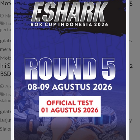
MotoGP Jerez, Kemenangan Perdana Lorenzo di 2015
May 3, 2015
admin
hasil
,
jerez
,
jorge lorenzo
,
MotoGP
,
musim 2015
,
podium
pertama
,
result
,
spanyol
gilabalap.com – Rider Yamaha Movistar Jorge Lorenzo sukses
meraih podium perdananya di musim 2015 usai menjuarai
MotoGP Spanyol yang berlangsung…
Ini Soal Indonesia Night City Slalom (INCS) 2015 Seri 2
BSD
April 25, 2015
admin
bsd
,
incs
,
indonesia night city slalom
,
musim 2015
,
seri 2
,
slalom++
,
soal
gilabalap.com – Seperti yang telah diberitakan sebelumnya,
lanjutan Seri 2 Kejuaraan Slalom bertajuk Indonesia Night City
Slalom (INCS) 2015 akan…