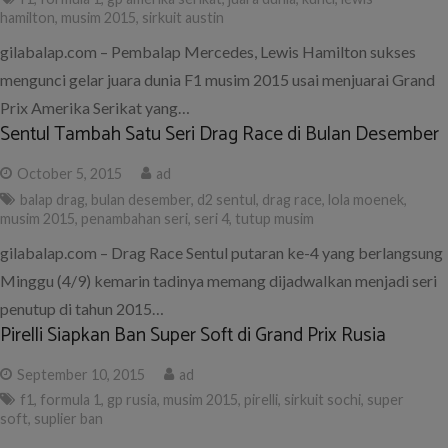
hamilton
,
musim 2015
,
sirkuit austin
gilabalap.com – Pembalap Mercedes, Lewis Hamilton sukses
mengunci gelar juara dunia F1 musim 2015 usai menjuarai Grand
Prix Amerika Serikat yang…
Sentul Tambah Satu Seri Drag Race di Bulan Desember
October 5, 2015
ad
balap drag
,
bulan desember
,
d2 sentul
,
drag race
,
lola moenek
,
musim 2015
,
penambahan seri
,
seri 4
,
tutup musim
gilabalap.com – Drag Race Sentul putaran ke-4 yang berlangsung
Minggu (4/9) kemarin tadinya memang dijadwalkan menjadi seri
penutup di tahun 2015…
Pirelli Siapkan Ban Super Soft di Grand Prix Rusia
September 10, 2015
ad
f1
,
formula 1
,
gp rusia
,
musim 2015
,
pirelli
,
sirkuit sochi
,
super
soft
,
suplier ban