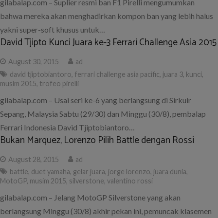
gilabalap.com – Suplier resmi ban F1 Pirelli mengumumkan
bahwa mereka akan menghadirkan kompon ban yang lebih halus
yakni super-soft khusus untuk…
David Tjipto Kunci Juara ke-3 Ferrari Challenge Asia 2015
August 30, 2015
ad
david tjiptobiantoro
,
ferrari challenge asia pacific
,
juara 3
,
kunci
,
musim 2015
,
trofeo pirelli
gilabalap.com – Usai seri ke-6 yang berlangsung di Sirkuir
Sepang, Malaysia Sabtu (29/30) dan Minggu (30/8), pembalap
Ferrari Indonesia David Tjiptobiantoro…
Bukan Marquez, Lorenzo Pilih Battle dengan Rossi
August 28, 2015
ad
battle
,
duet yamaha
,
gelar juara
,
jorge lorenzo
,
juara dunia
,
MotoGP
,
musim 2015
,
silverstone
,
valentino rossi
gilabalap.com – Jelang MotoGP Silverstone yang akan
berlangsung Minggu (30/8) akhir pekan ini, pemuncak klasemen