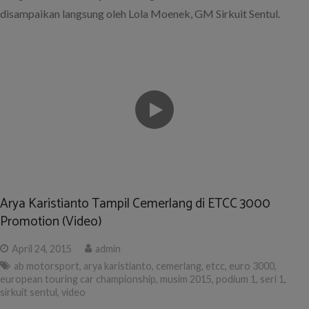
disampaikan langsung oleh Lola Moenek, GM Sirkuit Sentul.
Arya Karistianto Tampil Cemerlang di ETCC 3000
Promotion (Video)
April 24, 2015
admin
ab motorsport
,
arya karistianto
,
cemerlang
,
etcc
,
euro 3000
,
european touring car championship
,
musim 2015
,
podium 1
,
seri 1
,
sirkuit sentul
,
video