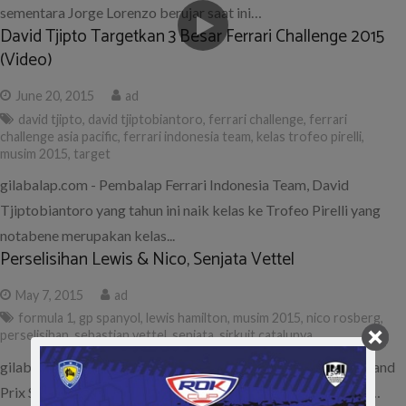
sementara Jorge Lorenzo berujar saat ini…
David Tjipto Targetkan 3 Besar Ferrari Challenge 2015
(Video)
June 20, 2015
ad
david tjipto
,
david tjiptobiantoro
,
ferrari challenge
,
ferrari
challenge asia pacific
,
ferrari indonesia team
,
kelas trofeo pirelli
,
musim 2015
,
target
gilabalap.com - Pembalap Ferrari Indonesia Team, David
Tjiptobiantoro yang tahun ini naik kelas ke Trofeo Pirelli yang
notabene merupakan kelas...
Perselisihan Lewis & Nico, Senjata Vettel
May 7, 2015
ad
formula 1
,
gp spanyol
,
lewis hamilton
,
musim 2015
,
nico rosberg
,
perselisihan
,
sebastian vettel
,
senjata
,
sirkuit catalunya
gilabalap.com – Lanjutan seri ke-5 Formula 1 musim 2015 Grand
Prix Spanyol digelar akhir pekan ini, Minggu (10/5) di Sirkuit…