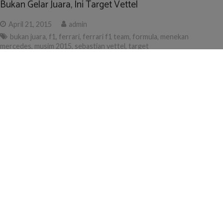
Bukan Gelar Juara, Ini Target Vettel
April 21, 2015
admin
bukan juara
,
f1
,
ferrari
,
ferrari f1 team
,
formula
,
menekan
mercedes
,
musim 2015
,
sebastian vettel
,
target
gilabalap.com – Mantan pembalap Red Bull yang tahun ini
memperkuat Ferrari F1 Team Sebastian Vettel menjelaskan
bahwa target utamanya di musim 2015 bukanlah meraih gelar
juara dunia. Lalu apa target Vettel sebenarnya?