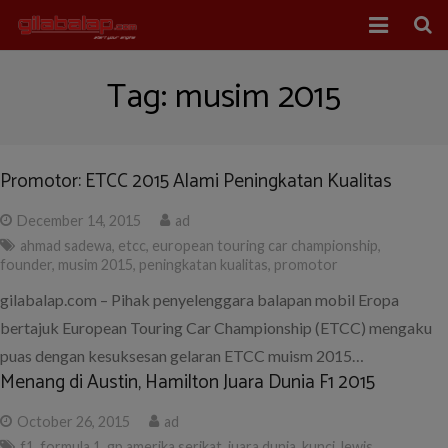
Home
Tag:
musim 2015
Balap Mobil
Balap Motor
Promotor: ETCC 2015 Alami Peningkatan Kualitas
About Us
December 14, 2015
ad
ahmad sadewa
,
etcc
,
european touring car championship
,
founder
,
musim 2015
,
peningkatan kualitas
,
promotor
gilabalap.com – Pihak penyelenggara balapan mobil Eropa
bertajuk European Touring Car Championship (ETCC) mengaku
puas dengan kesuksesan gelaran ETCC muism 2015…
Menang di Austin, Hamilton Juara Dunia F1 2015
October 26, 2015
ad
f1
,
formula 1
,
gp amerika serikat
,
juara dunia
,
kunci
,
lewis