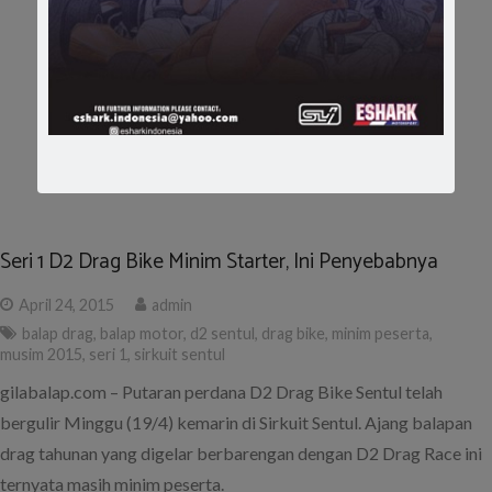
Seri 1 D2 Drag Bike Minim Starter, Ini Penyebabnya
April 24, 2015
admin
balap drag
,
balap motor
,
d2 sentul
,
drag bike
,
minim peserta
,
musim 2015
,
seri 1
,
sirkuit sentul
gilabalap.com – Putaran perdana D2 Drag Bike Sentul telah
bergulir Minggu (19/4) kemarin di Sirkuit Sentul. Ajang balapan
drag tahunan yang digelar berbarengan dengan D2 Drag Race ini
ternyata masih minim peserta.