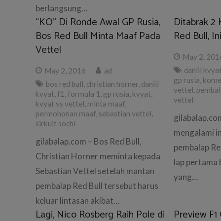
berlangsung…
“KO” Di Ronde Awal GP Rusia,
Ditabrak 2 
Bos Red Bull Minta Maaf Pada
Red Bull, I
Vettel
May 2, 201
daniil kvya
May 2, 2016
ad
gp rusia
,
komen
bos red bull
,
christian horner
,
daniil
vettel
,
pembala
kvyat
,
f1
,
formula 1
,
gp rusia
,
kvyat
,
vettel
kvyat vs vettel
,
minta maaf
,
permohonan maaf
,
sebastian vettel
,
gilabalap.co
sirkuit sochi
mengalami i
gilabalap.com – Bos Red Bull,
pembalap Red
Christian Horner meminta kepada
lap pertama 
Sebastian Vettel setelah mantan
yang…
pembalap Red Bull tersebut harus
keluar lintasan akibat…
Lagi, Nico Rosberg Raih Pole di
Preview F1 