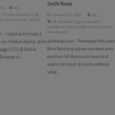
Sochi Rusia
016
ad
6
,
f1 rusia
,
formula 1
,
gp
October 10, 2015
ad
ix rusia
,
preview
,
sirkuit
f1
,
formula 1
,
gp rusia
,
hasil
,
kualifikasi
,
nico rosbger
,
pole position
,
sirkuit sochi
m – Lanjutan Formula 1
gilabalap.com – Pembalap Mercede
 ke-4 bakal digelar akhir
Nico Rosberg sukses merebut pole
nggu (1/5) di Sirkuit
position GP Rusia usai mencatat
 Balapan di…
waktu tercepat di sesi kualifikasi
yang…