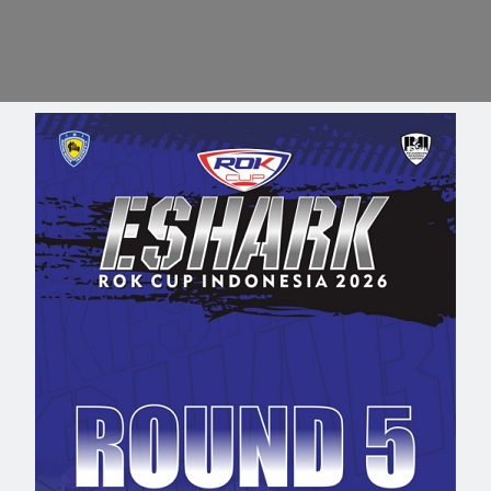
 Tercepat di FP1
Pirelli Siapkan Ban Super Soft di
Rusia
Grand Prix Rusia
 2015
ad
September 10, 2015
ad
 1
,
fp 1
,
gp rusia
,
hasil
,
f1
,
formula 1
,
gp rusia
,
musim
nico hulkenberg
,
result
,
2015
,
pirelli
,
sirkuit sochi
,
super soft
,
ercepat
suplier ban
m – Pembalap Force
gilabalap.com – Suplier resmi ban F
Hulkenberg secara
Pirelli mengumumkan bahwa mere
keluar sebagai yang
akan menghadirkan kompon ban ya
esi latihan bebas
lebih halus yakni super-soft khusus
Rusia yang berlangsung
untuk balapan Grand Prix Russia.
chi, Jumat (9/10).