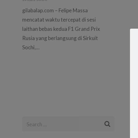
gilabalap.com – Felipe Massa
Hulkenberg
mencatat waktu tercepat di sesi
Grand Prix 
laithan bebas kedua F1 Grand Prix
October 9,
Rusia yang berlangsung di Sirkuit
f1
,
formula
Sochi,…
latihan bebas
,
sirkuit sochi
,
t
gilabalap.co
India, Nico 
mengejutkan 
tercepat di s
pertama GP 
di Sirkuit So