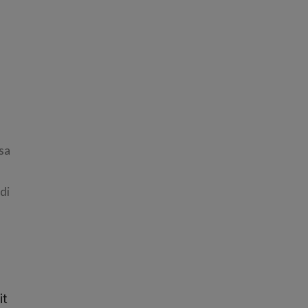
sa
di
it