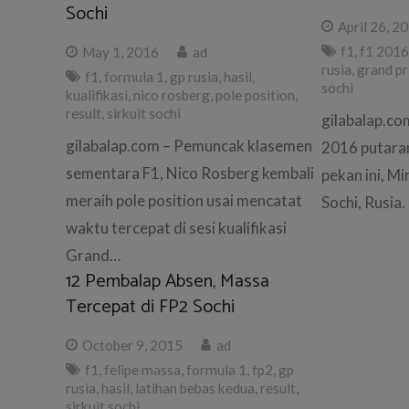
Sochi
April 26, 2
f1
,
f1 201
May 1, 2016
ad
rusia
,
grand pr
f1
,
formula 1
,
gp rusia
,
hasil
,
sochi
kualifikasi
,
nico rosberg
,
pole position
,
result
,
sirkuit sochi
gilabalap.co
gilabalap.com – Pemuncak klasemen
2016 putaran
sementara F1, Nico Rosberg kembali
pekan ini, Mi
meraih pole position usai mencatat
Sochi, Rusia.
waktu tercepat di sesi kualifikasi
Grand…
12 Pembalap Absen, Massa
Tercepat di FP2 Sochi
October 9, 2015
ad
f1
,
felipe massa
,
formula 1
,
fp2
,
gp
rusia
,
hasil
,
latihan bebas kedua
,
result
,
sirkuit sochi