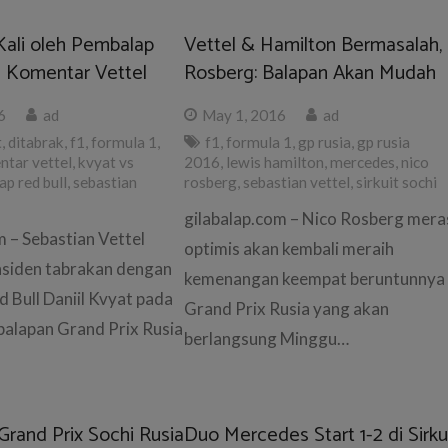
Kali oleh Pembalap
Vettel & Hamilton Bermasalah,
ni Komentar Vettel
Rosberg: Balapan Akan Mudah
6
ad
May 1, 2016
ad
t
,
ditabrak
,
f1
,
formula 1
,
f1
,
formula 1
,
gp rusia
,
gp rusia
tar vettel
,
kvyat vs
2016
,
lewis hamilton
,
mercedes
,
nico
p red bull
,
sebastian
rosberg
,
sebastian vettel
,
sirkuit sochi
gilabalap.com – Nico Rosberg mera
m – Sebastian Vettel
optimis akan kembali meraih
nsiden tabrakan dengan
kemenangan keempat beruntunnya 
 Bull Daniil Kvyat pada
Grand Prix Rusia yang akan
balapan Grand Prix Rusia
berlangsung Minggu…
Grand Prix Sochi Rusia
Duo Mercedes Start 1-2 di Sirku