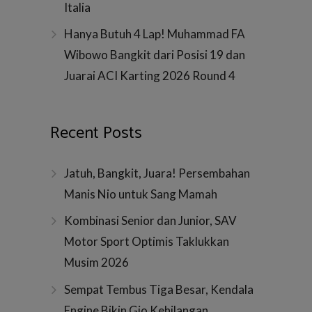
kedua di Rusia masih memiliki peluang
diraih Hamilt
untuk mengejar Hamilton dengan
Singapura, d
274 poin.
Duo Mercedes Superior di Free
Bianchi Kri
Practice 1 & 2 GP Rusia
Andalkan Ma
October 10, 2014
admin
October 10
f1
,
formula 1
,
fp1
,
fp2
,
gp rusia
,
latihan bebas
,
mercedes
,
sirkuit sochi
f1
,
formula
max chilton
,
s