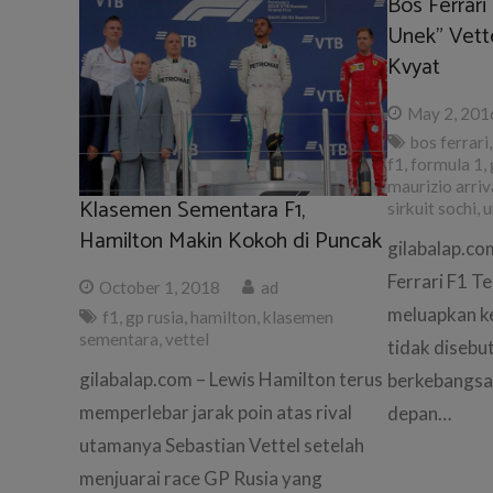
Bos Ferrar
Unek” Vett
Kvyat
May 2, 201
bos ferrari
f1
,
formula 1
,
maurizio arri
Klasemen Sementara F1,
sirkuit sochi
,
u
Hamilton Makin Kokoh di Puncak
gilabalap.co
Ferrari F1 T
October 1, 2018
ad
meluapkan k
f1
,
gp rusia
,
hamilton
,
klasemen
sementara
,
vettel
tidak disebu
gilabalap.com – Lewis Hamilton terus
berkebangsa
memperlebar jarak poin atas rival
depan…
utamanya Sebastian Vettel setelah
menjuarai race GP Rusia yang