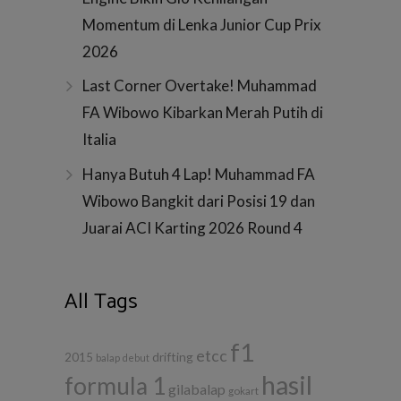
Duo pembalap Mercedes Nico
Pasca kecela
Rosberg dan Lewis Hamilton masih
Jepang akhir
tak terbendung di sesi latihan bebas
Marussia F1
pertama dan kedua GP Rusia yang
menurunkan 
berlangsung Jumat (10/10) di Sirkuit
Russia yang 
Sochi.
Minggu (12/
memang memi
cadangan yak
namun mobil
Bianchi belu
tidak bisa di