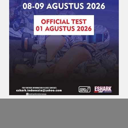
wara di Debut Sirkuit
Pole GP Rusia Milik Hamilton
October 11, 2014
admin
f1
,
formula 1
,
gp rusia
,
kualifikasi
,
, 2014
ad
lewis hamilton
,
pole position
,
sirkuit
 1
,
gp rusia
,
hasil
,
lewis
sochi
lt
,
sirkuit sochi
Lewis Hamilton akhirnya merebut
on keluar sebagai juara
pole position di Grand Prix Rusia us
an Seri ke-16 Formula 1
mencatat waktu tercepat di sesi
usia yang berlangsung di
kualifikasi yang berlangsung
, Minggu (12/10).
Sabtu (11/10) di Sirkuit Sochi.
ini pun menjadi
Hamilton menorehkan waktu 1 men
ke-4 beruntun yang