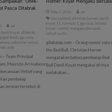
i Sampaikan “Unek-
Horner: Kvyat Mengaku Bersala
el Pasca Ditabrak
May 2, 2016
ad
bos red bull
,
christian horner
,
daniil
kvyat
,
f1
,
formula 1
,
gp rusia
,
insiden
6
ad
kvyat - vettel
,
mengaku bersalah
,
,
daniil kvyat
,
ditabrak
,
sirkuit sochi
gagal finish
,
gp rusia
,
gilabalap.com – Orang nomor satu 
vabene
,
sebastian vettel
,
nek unek
tim Red Bull, Christian Horner
m – Team Principal
mengatakan bahwa pembalap Red
eam, Maurizio Arrivabene
Bull Daniil Kvyat mengakui dirinya
ekecawaan Vettel yang
melakukan…
tkan pembalap
an Jerman tersebut di