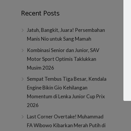
Ini Klasemen Sementara F1 Usai
Hamilton Ja
GP Rusia
Sochi Rusia
October 13, 2014
ad
October 12
f1
,
formula 1
,
gp rusia
,
klasemen
,
f1
,
formula
konstruktor
,
pembalap
hamilton
,
resu
Menang di Sirkuit Sochi, Lewis
Lewis Hamilt
Hamilton lagi-lagi memperlebar jarak
dalam lanjut
poin dari rekan timnya Nico Rosberg.
Grand Prix R
Saat ini Hamilton nyaman di
Sirkuit Sochi
peringkat pertama dengan 291 poin.
Kemenangan 
Sedangkan Rosberg yang finish
kemenangan 