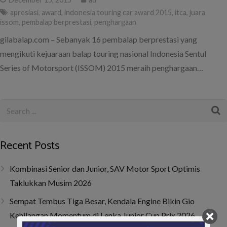
apresiasi
,
award
,
indonesia touring car award 2015
,
itca
,
juara
issom
,
pembalap berprestasi
,
penghargaan
gilabalap.com – Sebanyak 16 pembalap berprestasi yang
mengikuti kejuaraan balap touring nasional Indonesia Sentul
Series of Motorsport (ISSOM) 2015 meraih penghargaan…
Recent Posts
Kombinasi Senior dan Junior, SAV Motor Sport Optimis
Taklukkan Musim 2026
Sempat Tembus Tiga Besar, Kendala Engine Bikin Gio
Kehilangan Momentum di Lenka Junior Cup Prix 2026