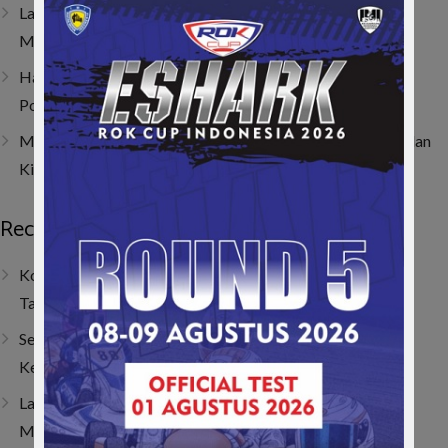
Last Corner Overtake! Muhammad FA Wibowo Kibarkan
Merah Putih di Italia
Hanya Butuh 4 Lap! Muhammad FA Wibowo Bangkit dari
Posisi 19 dan Juarai ACI Karting 2026 Round 4
Muhammad FA Wibowo di Viterbo, Bangkit dari Insiden dan
Kini Bertahan di 10 Besar Klasemen
Recent Posts
Kombinasi Senior dan Junior, SAV Motor Sport Optimis
Taklukkan Musim 2026
Sempat Tembus Tiga Besar, Kendala Engine Bikin Gio
Kehilangan Momentum di Lenka Junior Cup Prix 2026
Last Corner Overtake! Muhammad FA Wibowo Kibarkan
Merah Putih di Italia