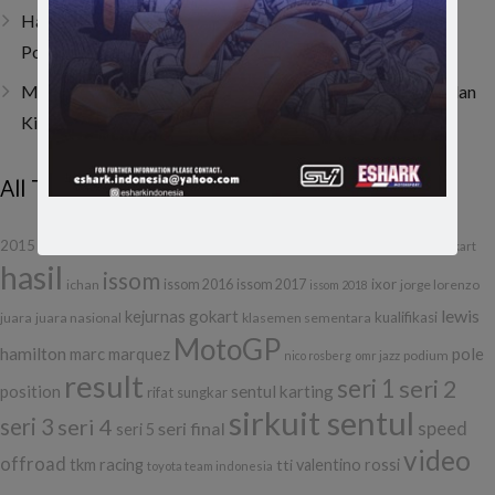
Hanya Butuh 4 Lap! Muhammad FA Wibowo Bangkit dari
Posisi 19 dan Juarai ACI Karting 2026 Round 4
Muhammad FA Wibowo di Viterbo, Bangkit dari Insiden dan
Kini Bertahan di 10 Besar Klasemen
All Tags
f1
formula 1
etcc
gilabalap
drifting
2015
balap
debut
gokart
hasil
issom
ixor
ichan
issom 2016
issom 2017
jorge lorenzo
issom 2018
lewis
kejurnas gokart
kualifikasi
juara
juara nasional
klasemen sementara
MotoGP
hamilton
marc marquez
pole
podium
nico rosberg
omr jazz
result
seri 1
seri 2
position
sentul karting
rifat sungkar
sirkuit sentul
seri 3
seri 4
seri final
speed
seri 5
video
offroad
tkm racing
tti
valentino rossi
toyota team indonesia