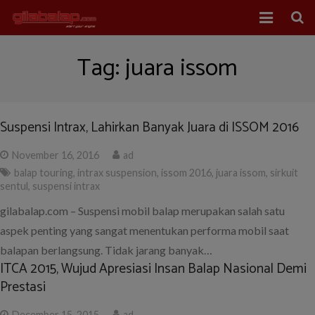
Home
Tag:
juara issom
Balap Mobil
Balap Motor
Suspensi Intrax, Lahirkan Banyak Juara di ISSOM 2016
About Us
November 16, 2016
ad
balap touring
,
intrax suspension
,
issom 2016
,
juara issom
,
sirkuit
sentul
,
suspensi intrax
gilabalap.com – Suspensi mobil balap merupakan salah satu
aspek penting yang sangat menentukan performa mobil saat
balapan berlangsung. Tidak jarang banyak…
ITCA 2015, Wujud Apresiasi Insan Balap Nasional Demi
Prestasi
December 15, 2015
ad