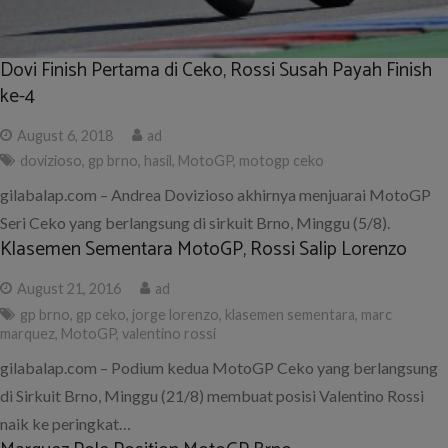
Dovi Finish Pertama di Ceko, Rossi Susah Payah Finish
ke-4
August 6, 2018
ad
dovizioso
,
gp brno
,
hasil
,
MotoGP
,
motogp ceko
gilabalap.com – Andrea Dovizioso akhirnya menjuarai MotoGP
Seri Ceko yang berlangsung di sirkuit Brno, Minggu (5/8).
Klasemen Sementara MotoGP, Rossi Salip Lorenzo
August 21, 2016
ad
gp brno
,
gp ceko
,
jorge lorenzo
,
klasemen sementara
,
marc
marquez
,
MotoGP
,
valentino rossi
gilabalap.com – Podium kedua MotoGP Ceko yang berlangsung
di Sirkuit Brno, Minggu (21/8) membuat posisi Valentino Rossi
naik ke peringkat…