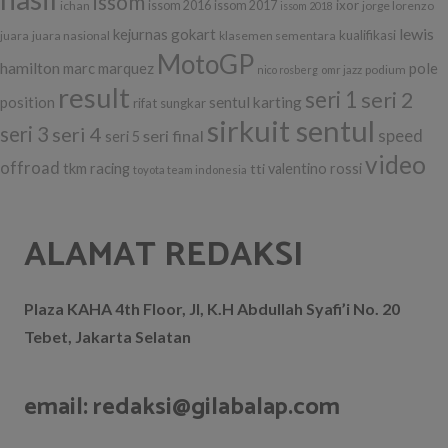
issom
ixor
ichan
issom 2016
issom 2017
jorge lorenzo
issom 2018
lewis
kejurnas gokart
kualifikasi
juara
juara nasional
klasemen sementara
MotoGP
hamilton
marc marquez
pole
podium
nico rosberg
omr jazz
result
seri 1
seri 2
position
sentul karting
rifat sungkar
sirkuit sentul
seri 3
seri 4
seri final
speed
seri 5
video
offroad
tkm racing
tti
valentino rossi
toyota team indonesia
ALAMAT REDAKSI
Plaza KAHA 4th Floor, Jl, K.H Abdullah Syafi’i No. 20
Tebet, Jakarta Selatan
email: redaksi@gilabalap.com