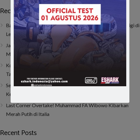
Recent Posts
Baru Dua Bulan Berlatih, Raja Athalla Khair Mulai Unjuk Gigi di
Lenka Junior Cup Prix 2026
Jatuh, Bangkit, Juara! Persembahan Manis Nio untuk Sang
Mamah
Kombinasi Senior dan Junior, SAV Motor Sport Optimis
Taklukkan Musim 2026
Sempat Tembus Tiga Besar, Kendala Engine Bikin Gio
Kehilangan Momentum di Lenka Junior Cup Prix 2026
Last Corner Overtake! Muhammad FA Wibowo Kibarkan
Merah Putih di Italia
Recent Posts