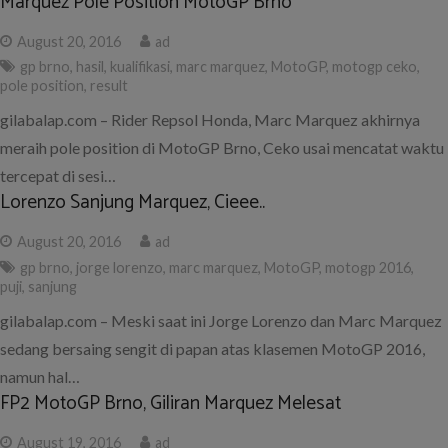
Marquez Pole Position MotoGP Brno
August 20, 2016
ad
gp brno
,
hasil
,
kualifikasi
,
marc marquez
,
MotoGP
,
motogp ceko
,
pole position
,
result
gilabalap.com – Rider Repsol Honda, Marc Marquez akhirnya
meraih pole position di MotoGP Brno, Ceko usai mencatat waktu
tercepat di sesi…
Lorenzo Sanjung Marquez, Cieee..
August 20, 2016
ad
gp brno
,
jorge lorenzo
,
marc marquez
,
MotoGP
,
motogp 2016
,
puji
,
sanjung
gilabalap.com – Meski saat ini Jorge Lorenzo dan Marc Marquez
sedang bersaing sengit di papan atas klasemen MotoGP 2016,
namun hal…
FP2 MotoGP Brno, Giliran Marquez Melesat
August 19, 2016
ad