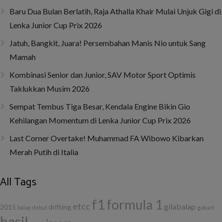
Baru Dua Bulan Berlatih, Raja Athalla Khair Mulai Unjuk Gigi di
Lenka Junior Cup Prix 2026
Jatuh, Bangkit, Juara! Persembahan Manis Nio untuk Sang
Mamah
Kombinasi Senior dan Junior, SAV Motor Sport Optimis
Taklukkan Musim 2026
Sempat Tembus Tiga Besar, Kendala Engine Bikin Gio
Kehilangan Momentum di Lenka Junior Cup Prix 2026
Last Corner Overtake! Muhammad FA Wibowo Kibarkan
Merah Putih di Italia
All Tags
f1
formula 1
etcc
gilabalap
drifting
2015
balap
debut
gokart
hasil