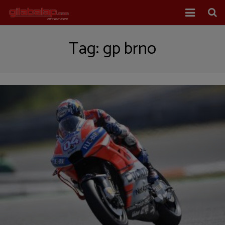
Home
Tag:
gp brno
Balap Mobil
Balap Motor
About Us