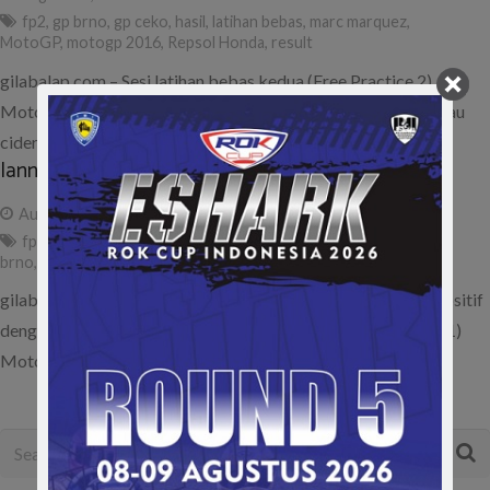
fp2
,
gp brno
,
gp ceko
,
hasil
,
latihan bebas
,
marc marquez
,
MotoGP
,
motogp 2016
,
Repsol Honda
,
result
gilabalap.com – Sesi latihan bebas kedua (Free Practice 2)
MotoGP Brno, Ceko menjadi pembuktian bagi Marquez kalau
cidera bahu yang dialaminya…
Iannone Ungguli Rossi di FP1 MotoGP Brno
August 19, 2016
ad
fp1
,
gp brno
,
hasil
,
iannone
,
latihan bebas
,
MotoGP
,
motogp
brno
,
result
,
rossi
gilabalap.com – Andrea Iannone kembali meneruskan tren positif
dengan mencatat waktu tercepat di sesi latihan pertama (FP1)
MotoGP Brno, Ceko yang…