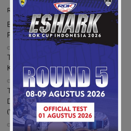
Related Posts
Bocoran Kejurnas Gokart 2022, Seri
Pembuka di Bulan Februari
December 15, 2021
Tes Resmi F4, Keanon Tak Ingin
Kejar Waktu
June 28, 2016
Tahun 2017, Bank BJB Makin Eksis di
Dunia Otomotif & Motorsport
(Video)
March 3, 2017