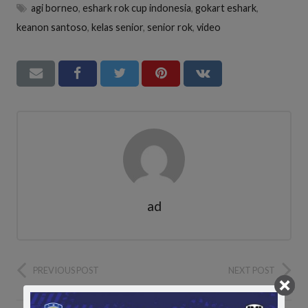
agi borneo
,
eshark rok cup indonesia
,
gokart eshark
,
keanon santoso
,
kelas senior
,
senior rok
,
video
ad
PREVIOUS POST
NEXT POST