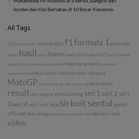
Muhammad FA Wibowo di Viterbo, Bangkit dari
Insiden dan Kini Bertahan di 10 Besar Klasemen
All Tags
f1
formula 1
etcc
gilabalap
drifting
2015
balap
debut
hasil
issom
ixor
ichan
issom 2016
issom 2017
gokart
issom 2018
kejurnas gokart
jorge lorenzo
juara
juara nasional
klasemen
lewis hamilton
marc marquez
kualifikasi
sementara
MotoGP
pole position
podium
nico rosberg
omr jazz
result
seri 1
seri 2
seri
sentul karting
rifat sungkar
sirkuit sentul
3
seri 4
seri final
speed
seri 5
offroad
tkm racing
tti
valentino rossi
toyota team indonesia
video