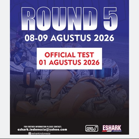
9
,
rian risky
,
video
NEXT POST
i
Lama Menghilang, Ada Kezia Santoso di Seri
Final Kejurnas Gokart, Apa Kabarnya?