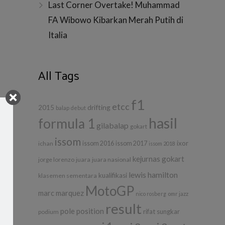
Last Corner Overtake! Muhammad
FA Wibowo Kibarkan Merah Putih di
Italia
All Tags
f1
etcc
drifting
2015
balap
debut
hasil
formula 1
gilabalap
gokart
issom
ixor
ichan
issom 2016
issom 2017
issom 2018
kejurnas gokart
jorge lorenzo
juara
juara nasional
lewis hamilton
kualifikasi
klasemen sementara
MotoGP
marc marquez
nico rosberg
omr jazz
result
pole position
rifat sungkar
podium