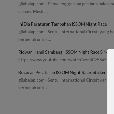
gilabalap.com - Penyelenggaraan perdana balap m
sukses. Meski…
Ini Dia Peraturan Tambahan ISSOM Night Race
gilabalap.com - Sentul International Circuit yang
berbenah untuk…
Ridwan Kamil Sambangi ISSOM Night Race Sirkuit 
https://www.youtube.com/watch?v=miCz5Sa5cL
Bocoran Peraturan ISSOM Night Race, Sticker Ref
gilabalap.com - Sentul International Circuit yang
berbenah untuk…