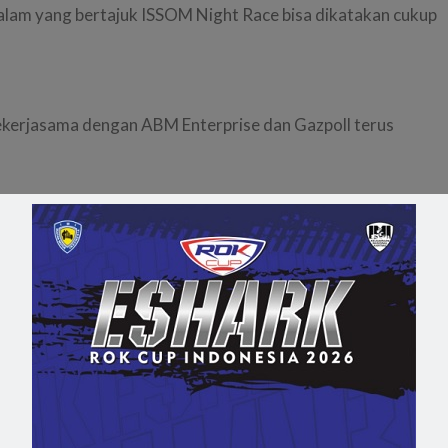
alam yang bertajuk ISSOM Night Race bisa dikatakan cukup
 bekerjasama dengan ABM Enterprise dan Gazpoll terus
Sentul (Video)
M
lected Dilarang
 bekerjasama dengan ABM Enterprise dan Gazpoll terus