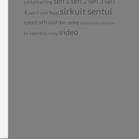
seri 1
seri 2
seri 3
seri
sentul karting
sirkuit sentul
4
seri final
seri 5
speed offroad
tkm racing
toyota team indonesia
video
tti
valentino rossi