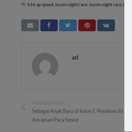
b16 ap speed
,
issom night race
,
issom night race 201
ad
PREVIOUS POST
Sebagai Anak Baru di Kelas F, Peslalom Ini Jad
Ancaman Para Senior