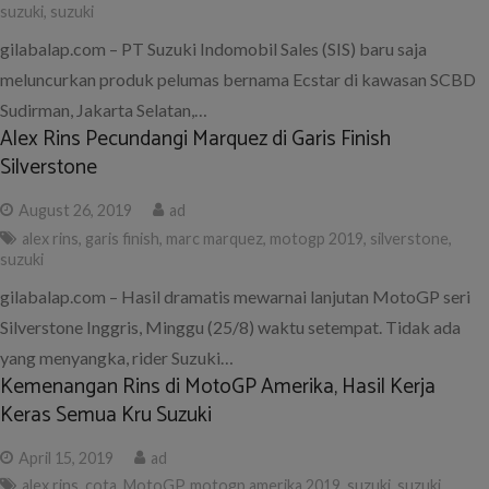
suzuki
,
suzuki
gilabalap.com – PT Suzuki Indomobil Sales (SIS) baru saja
meluncurkan produk pelumas bernama Ecstar di kawasan SCBD
Sudirman, Jakarta Selatan,…
Alex Rins Pecundangi Marquez di Garis Finish
Silverstone
August 26, 2019
ad
alex rins
,
garis finish
,
marc marquez
,
motogp 2019
,
silverstone
,
suzuki
gilabalap.com – Hasil dramatis mewarnai lanjutan MotoGP seri
Silverstone Inggris, Minggu (25/8) waktu setempat. Tidak ada
yang menyangka, rider Suzuki…
Kemenangan Rins di MotoGP Amerika, Hasil Kerja
Keras Semua Kru Suzuki
April 15, 2019
ad
alex rins
,
cota
,
MotoGP
,
motogp amerika 2019
,
suzuki
,
suzuki