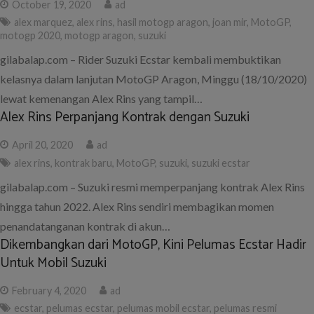
October 19, 2020
ad
alex marquez
,
alex rins
,
hasil motogp aragon
,
joan mir
,
MotoGP
,
motogp 2020
,
motogp aragon
,
suzuki
gilabalap.com – Rider Suzuki Ecstar kembali membuktikan
kelasnya dalam lanjutan MotoGP Aragon, Minggu (18/10/2020)
lewat kemenangan Alex Rins yang tampil…
Alex Rins Perpanjang Kontrak dengan Suzuki
April 20, 2020
ad
alex rins
,
kontrak baru
,
MotoGP
,
suzuki
,
suzuki ecstar
gilabalap.com – Suzuki resmi memperpanjang kontrak Alex Rins
hingga tahun 2022. Alex Rins sendiri membagikan momen
penandatanganan kontrak di akun…
Dikembangkan dari MotoGP, Kini Pelumas Ecstar Hadir
Untuk Mobil Suzuki
February 4, 2020
ad
ecstar
,
pelumas ecstar
,
pelumas mobil ecstar
,
pelumas resmi