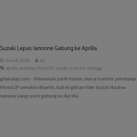
Suzuki Lepas Iannone Gabung ke Aprilia
June 8, 2018
ad
aprilia
,
iannone
,
MotoGP
,
suzuki
,
transfer motogp
gilabalap.com – Memasuki parih musim, bursa transfer pembalap
MotoGP semakin dinamis, kali ini giliran rider Suzuki Andrea
Iannone yang resmi gabung ke Aprilia.