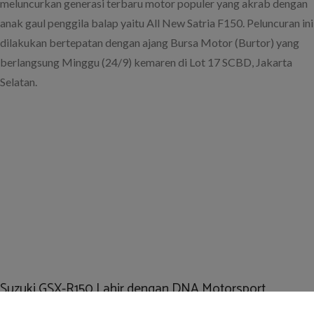
Dalam peluncuran ini para jurnalis yang hadir turut diajak menguji
kehandalan dan performa GSX-150R.
Menang di Silverstone, Vinales Sumbang Kemenangan
Pertama Suzuki
September 4, 2016
ad
hasil
,
kemenangan pertama
,
maverick vinales
,
MotoGP
,
motogp
silverstone
,
result
,
suzuki
gilabalap.com – Maverick Vinales sukses menyumbang
kemenangan pertama untuk Suzuki di kelas MotoGP usai tampil
dominan di race MotoGP Silvestone, Inggris, Minggu (4/9).
Alex Rins Resmi Tandatangan Kontrak dengan Suzuki
June 21, 2016
ad
alex rins
,
gabung
,
MotoGP
,
resmi
,
rider moto2
,
suzuki
,
suzuki
motogp
,
tandatangan kontrak
gilabalap.com – Suzuki akhirnya meminang rider Moto2 Alex Rins
mengisi line up pembalap mereka untuk musim MotoGP 2017