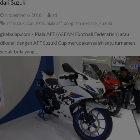
dari Suzuki
November 6, 2018
ad
aff suzuki cup 2018
,
piala aff
,
program menarik
,
suzuki
gilabalap.com – Piala AFF (ASEAN Football Federation) atau
dikenal dengan AFF Suzuki Cup merupakan salah satu turnamen
sepak bola yang…