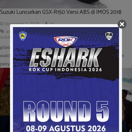
Suzuki Luncurkan GSX-R150 Versi ABS di IMOS 2018
November 1, 2018
ad
anti lock braking system
,
gsx r150 tipe abs
,
imos 2018
,
pt sis
,
suzuki
,
suzuki gsx r150 abs
gilabalap.com – Kesuksesan Suzuki GSX-R150 dalam kurun
waktu satu tahun lebih memberikan tren tersendiri dikalangan
penyuka sepeda motor sport 150cc…