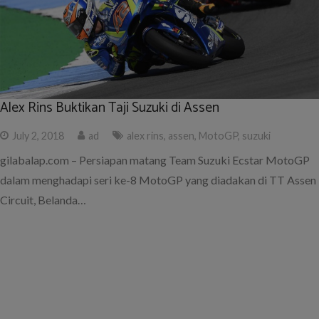
Alex Rins Buktikan Taji Suzuki di Assen
July 2, 2018
ad
alex rins
,
assen
,
MotoGP
,
suzuki
gilabalap.com – Persiapan matang Team Suzuki Ecstar MotoGP
dalam menghadapi seri ke-8 MotoGP yang diadakan di TT Assen
Circuit, Belanda…