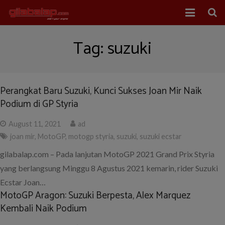
Home
Tag:
suzuki
Balap Mobil
Balap Motor
Perangkat Baru Suzuki, Kunci Sukses Joan Mir Naik
Podium di GP Styria
About Us
August 11, 2021
ad
joan mir
,
MotoGP
,
motogp styria
,
suzuki
,
suzuki ecstar
gilabalap.com – Pada lanjutan MotoGP 2021 Grand Prix Styria
yang berlangsung Minggu 8 Agustus 2021 kemarin, rider Suzuki
Ecstar Joan…
MotoGP Aragon: Suzuki Berpesta, Alex Marquez
Kembali Naik Podium