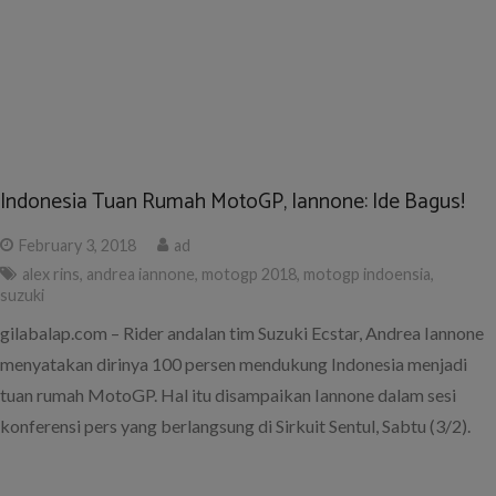
Indonesia Tuan Rumah MotoGP, Iannone: Ide Bagus!
February 3, 2018
ad
alex rins
,
andrea iannone
,
motogp 2018
,
motogp indoensia
,
suzuki
gilabalap.com – Rider andalan tim Suzuki Ecstar, Andrea Iannone
menyatakan dirinya 100 persen mendukung Indonesia menjadi
tuan rumah MotoGP. Hal itu disampaikan Iannone dalam sesi
konferensi pers yang berlangsung di Sirkuit Sentul, Sabtu (3/2).
Edisi Anyar Motor Gaul Buat Penggila Balap Resmi
Diluncurkan