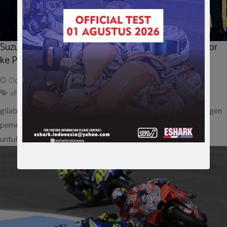
Suzuki All New Ertiga dan Skuter Nex II Mulai Diekspor
ke Pasar Global
October 23, 2018
ad
all new ertiga
,
ekspor
,
nex ii
,
suzuki
gilabalap.com – PT Suzuki Indomobil Motor (SIM) sebagai agen
pemeggang merek (APM) Suzuki di Indonesia berkomitmen
untuk terus mengoptimalkan kapasitas…