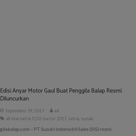
September 29, 2017
ad
all new satria f150
,
burtor 2017
,
satria
,
suzuki
gilabalap.com – PT Suzuki Indomobil Sales (SIS) resmi
meluncurkan generasi terbaru motor populer yang akrab dengan
anak gaul penggila balap yaitu All New Satria F150. Peluncuran ini
dilakukan bertepatan dengan ajang Bursa Motor (Burtor) yang
berlangsung Minggu (24/9) kemaren di Lot 17 SCBD, Jakarta
Selatan.
Suzuki GSX-R150 Lahir dengan DNA Motorsport,
Diproduksi di Indonesia
January 26, 2017
ad
gsxr150
,
launching
,
sirkuit sentul
,
suzuki
,
suzuki gsxr150
gilabalap.com – PT Suzuki Indomobil Sales secara resmi
memperkenalkan generasi motorsport terbaru yaitu GSX-R150,
bertempat di Sirkuit Internasional Sentul, Bogor, Kamis (26/1).