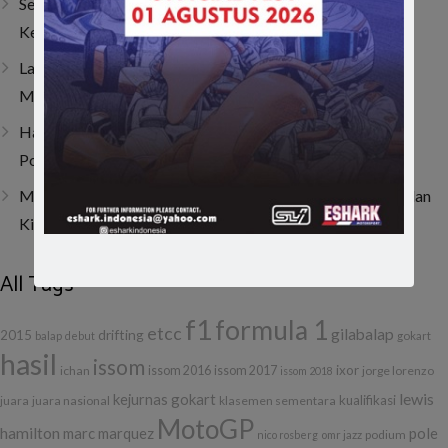
Sempat Tembus Tiga Besar, Kendala Engine Bikin Gio
Kehilangan Momentum di Lenka Junior Cup Prix 2026
Last Corner Overtake! Muhammad FA Wibowo Kibarkan
Merah Putih di Italia
Hanya Butuh 4 Lap! Muhammad FA Wibowo Bangkit dari
Posisi 19 dan Juarai ACI Karting 2026 Round 4
Muhammad FA Wibowo di Viterbo, Bangkit dari Insiden dan
Kini Bertahan di 10 Besar Klasemen
All Tags
f1
formula 1
etcc
gilabalap
drifting
2015
balap
debut
gokart
hasil
issom
ixor
ichan
issom 2016
issom 2017
jorge lorenzo
issom 2018
lewis
kejurnas gokart
kualifikasi
juara
juara nasional
klasemen sementara
MotoGP
hamilton
marc marquez
pole
podium
nico rosberg
omr jazz