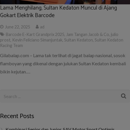
Lama Menghilang, Sultan Kedaton Muncul di Ajang
Gokart Elektrik Barcode
June 22, 2025
ad
Barcode E-Kart Grandprix 2025
,
Jam Tangan Jacob & Co
,
julio
prost
,
Kevin Feliciano Simanjuntak
,
Sultan Kedaton
,
Sultan Kedaton
Racing Team
Gilabalap.com – Lama tak terlihat di jagat balap nasional, sosok
flamboyan yang dikenal dengan julukan Sultan Kedaton kembali
bikin kejutan….
Recent Posts
Kombinasi Senior dan Junior, SAV Motor Sport Optimis