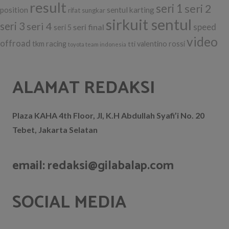
result
seri 1
seri 2
position
sentul karting
rifat sungkar
sirkuit sentul
seri 3
seri 4
seri final
speed
seri 5
video
offroad
tkm racing
tti
valentino rossi
toyota team indonesia
ALAMAT REDAKSI
Plaza KAHA 4th Floor, Jl, K.H Abdullah Syafi’i No. 20
Tebet, Jakarta Selatan
email: redaksi@gilabalap.com
SOCIAL MEDIA