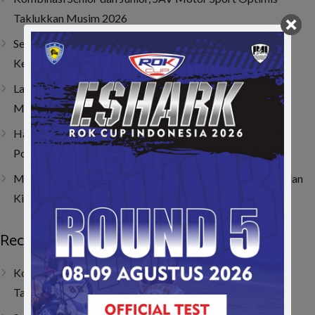
Taklukkan Musim 2026
Sempat Tembus Tiga Besar, Kendala Engine Bikin Gio
Kehilangan Momentum di Lenka Junior Cup Prix 2026
Last Corner Overtake! Muhammad FA Wibowo Kibarkan
Merah Putih di Italia
Hanya Butuh 4 Lap! Muhammad FA Wibowo Bangkit dari
Posisi 19 dan Juarai ACI Karting 2026 Round 4
Muhammad FA Wibowo di Viterbo, Bangkit dari Insiden dan
Kini Bertahan di 10 Besar Klasemen
Recent Posts
Kombinasi Senior dan Junior, SAV Motor Sport Optimis
Taklukkan Musim 2026