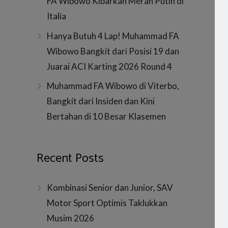
FA Wibowo Kibarkan Merah Putih di
Italia
Hanya Butuh 4 Lap! Muhammad FA
Wibowo Bangkit dari Posisi 19 dan
Juarai ACI Karting 2026 Round 4
Muhammad FA Wibowo di Viterbo,
Bangkit dari Insiden dan Kini
Bertahan di 10 Besar Klasemen
Recent Posts
Kombinasi Senior dan Junior, SAV
Motor Sport Optimis Taklukkan
Musim 2026