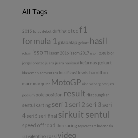
All Tags
f1
etcc
drifting
2015
balap
debut
hasil
formula 1
gilabalap
gokart
issom
ixor
ichan
issom 2016
issom 2017
issom 2018
kejurnas gokart
jorge lorenzo
juara
juara nasional
lewis hamilton
kualifikasi
klasemen sementara
MotoGP
marc marquez
nico rosberg
omr jazz
result
pole position
rifat sungkar
podium
seri 1
seri 2
seri 3
seri
sentul karting
sirkuit sentul
4
seri final
seri 5
speed offroad
tkm racing
toyota team indonesia
video
tti
valentino rossi