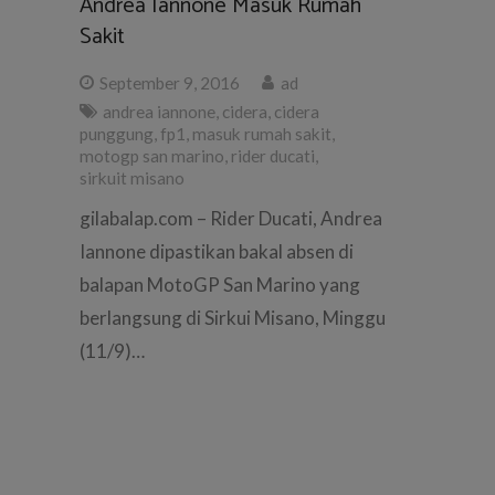
Andrea Iannone Masuk Rumah
Sakit
September 9, 2016
ad
andrea iannone
,
cidera
,
cidera
punggung
,
fp1
,
masuk rumah sakit
,
motogp san marino
,
rider ducati
,
sirkuit misano
gilabalap.com – Rider Ducati, Andrea
Iannone dipastikan bakal absen di
balapan MotoGP San Marino yang
berlangsung di Sirkui Misano, Minggu
(11/9)…