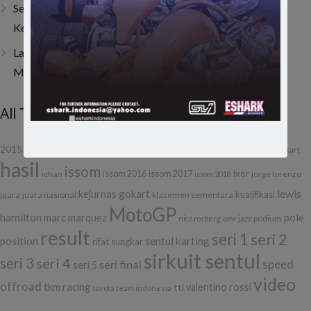
Sempat Tembus Tiga Besar, Kendala Engine Bikin Gio
Kehilangan Momentum di Lenka Junior Cup Prix 2026
Last Corner Overtake! Muhammad FA Wibowo Kibarkan
Merah Putih di Italia
All Tags
f1
formula 1
etcc
gilabalap
drifting
2015
balap
debut
gokart
hasil
issom
ixor
ichan
issom 2016
issom 2017
jorge lorenzo
issom 2018
lewis
kejurnas gokart
kualifikasi
juara
juara nasional
klasemen sementara
MotoGP
hamilton
marc marquez
pole
podium
nico rosberg
omr jazz
result
seri 1
seri 2
position
sentul karting
rifat sungkar
sirkuit sentul
seri 3
seri 4
seri final
speed
seri 5
video
offroad
tkm racing
tti
valentino rossi
toyota team indonesia