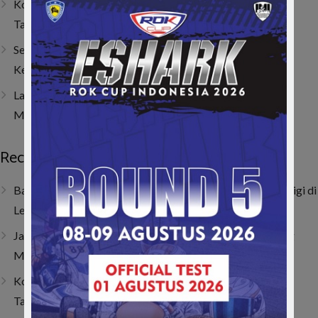
Kombinasi Senior dan Junior, SAV Motor Sport Optimis
Taklukkan Musim 2026
Sempat Tembus Tiga Besar, Kendala Engine Bikin Gio
Kehilangan Momentum di Lenka Junior Cup Prix 2026
Last Corner Overtake! Muhammad FA Wibowo Kibarkan
Merah Putih di Italia
Recent Posts
Baru Dua Bulan Berlatih, Raja Athalla Khair Mulai Unjuk Gigi di
Lenka Junior Cup Prix 2026
Jatuh, Bangkit, Juara! Persembahan Manis Nio untuk Sang
Mamah
Kombinasi Senior dan Junior, SAV Motor Sport Optimis
Taklukkan Musim 2026