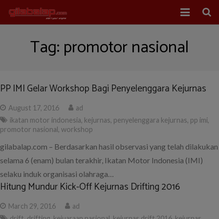
Home
Tag:
promotor nasional
Balap Mobil
Balap Motor
PP IMI Gelar Workshop Bagi Penyelenggara Kejurnas
About Us
August 17, 2016
ad
ikatan motor indonesia
,
kejurnas
,
penyelenggara kejurnas
,
pp imi
,
promotor nasional
,
workshop
gilabalap.com – Berdasarkan hasil observasi yang telah dilakukan
selama 6 (enam) bulan terakhir, Ikatan Motor Indonesia (IMI)
selaku induk organisasi olahraga…
Hitung Mundur Kick-Off Kejurnas Drifting 2016
March 29, 2016
ad
drift
,
drifting
,
kejuaraan nasional
,
kejurnas drift 2016
,
kejurnas