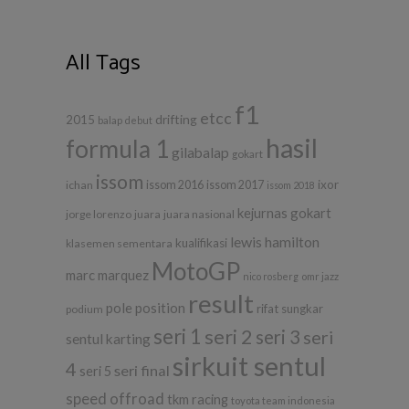
All Tags
f1
etcc
drifting
2015
balap
debut
hasil
formula 1
gilabalap
gokart
issom
ixor
ichan
issom 2016
issom 2017
issom 2018
kejurnas gokart
jorge lorenzo
juara
juara nasional
lewis hamilton
kualifikasi
klasemen sementara
MotoGP
marc marquez
nico rosberg
omr jazz
result
pole position
rifat sungkar
podium
seri 1
seri 2
seri 3
seri
sentul karting
sirkuit sentul
4
seri final
seri 5
speed offroad
tkm racing
toyota team indonesia