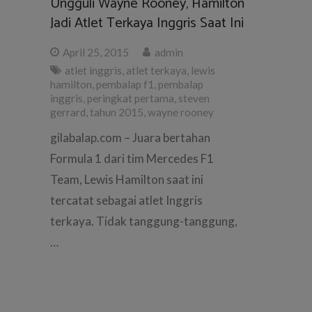
Ungguli Wayne Rooney, Hamilton
Jadi Atlet Terkaya Inggris Saat Ini
April 25, 2015
admin
atlet inggris
,
atlet terkaya
,
lewis
hamilton
,
pembalap f1
,
pembalap
inggris
,
peringkat pertama
,
steven
gerrard
,
tahun 2015
,
wayne rooney
gilabalap.com – Juara bertahan
Formula 1 dari tim Mercedes F1
Team, Lewis Hamilton saat ini
tercatat sebagai atlet Inggris
terkaya. Tidak tanggung-tanggung,
…