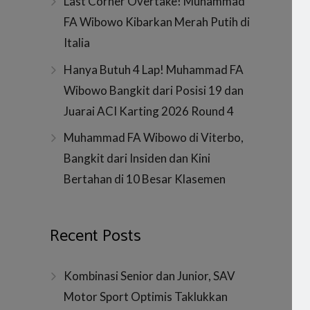
Last Corner Overtake! Muhammad
FA Wibowo Kibarkan Merah Putih di
Italia
Hanya Butuh 4 Lap! Muhammad FA
Wibowo Bangkit dari Posisi 19 dan
Juarai ACI Karting 2026 Round 4
Muhammad FA Wibowo di Viterbo,
Bangkit dari Insiden dan Kini
Bertahan di 10 Besar Klasemen
Recent Posts
Kombinasi Senior dan Junior, SAV
Motor Sport Optimis Taklukkan