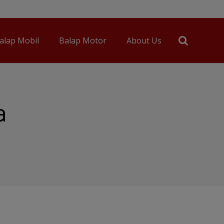
alap Mobil
Balap Motor
About Us
a