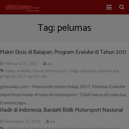
Home
Tag:
pelumas
Balap Mobil
Balap Motor
Makin Eksis di Balapan, Program Evalube di Tahun 2017
About Us
February 20, 2017
ad
balap
,
evalube
,
issom
,
motorsport
,
mxgp
,
pelumas
,
powertrack
,
program 2017
,
sprint rally
gilabalap.com – Memasuki musim balap 2017, Pelumas Evalube
sepertinya makin di kancah motorsport. Tidak hanya di roda dua,
Evalube juga…
Hadir di Indonesia, Bardahl Bidik Motorsport Nasional
November 17, 2016
ad
aditif
,
bardahl
,
dunia balap
,
launching
,
motorsport
,
motorsport