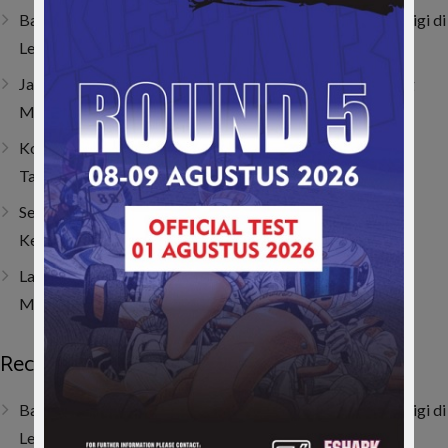
Baru Dua Bulan Berlatih, Raja Athalla Khair Mulai Unjuk Gigi di
Lenka Junior Cup Prix 2026
Jatuh, Bangkit, Juara! Persembahan Manis Nio untuk Sang
Mamah
Kombinasi Senior dan Junior, SAV Motor Sport Optimis
Taklukkan Musim 2026
Sempat Tembus Tiga Besar, Kendala Engine Bikin Gio
Kehilangan Momentum di Lenka Junior Cup Prix 2026
Last Corner Overtake! Muhammad FA Wibowo Kibarkan
Merah Putih di Italia
Recent Posts
Baru Dua Bulan Berlatih, Raja Athalla Khair Mulai Unjuk Gigi di
Lenka Junior Cup Prix 2026