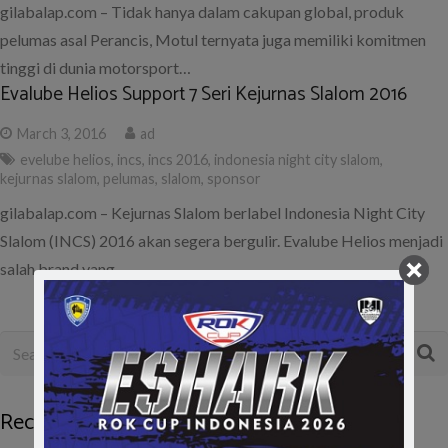
gilabalap.com – Tidak hanya dalam cakupan global, produk
pelumas asal Perancis, Motul ternyata juga memiliki komitmen
tinggi di dunia motorsport…
Evalube Helios Support 7 Seri Kejurnas Slalom 2016
March 3, 2016
ad
evelube helios
,
incs
,
incs 2016
,
indonesia night city slalom
,
kejurnas slalom
,
pelumas
,
slalom
,
sponsor
gilabalap.com – Kejurnas Slalom berlabel Indonesia Night City
Slalom (INCS) 2016 akan segera bergulir. Evalube Helios menjadi
salah brand yang…
Recent Posts