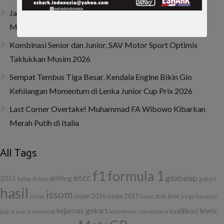
Jatuh, Bangkit, Juara! Persembahan Manis Nio untuk Sang
Mamah
Kombinasi Senior dan Junior, SAV Motor Sport Optimis
Taklukkan Musim 2026
Sempat Tembus Tiga Besar, Kendala Engine Bikin Gio
Kehilangan Momentum di Lenka Junior Cup Prix 2026
Last Corner Overtake! Muhammad FA Wibowo Kibarkan
Merah Putih di Italia
All Tags
f1
formula 1
etcc
gilabalap
drifting
2015
balap
debut
gokart
hasil
issom
ixor
ichan
issom 2016
issom 2017
jorge lorenzo
issom 2018
lewis
kejurnas gokart
kualifikasi
juara
juara nasional
klasemen sementara