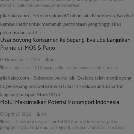
nasional
,
pelumas
,
pelumas amerika serikat
gilabalap.com – Setelah vakum 40 tahun lalu di Indonesia, Bardhal
kembali hadir untuk memenuhi permintaan yang tinggi akan
pelumas dan aditif…
Usai Boyong Konsumen ke Sepang, Evalube Lanjutkan
Promo di IMOS & Parjo
November 7, 2016
ad
evalube
,
imos 2016
,
parjo
,
pelumas
,
pelumas evalube
,
promo
gilabalap.com – Beberapa waktu lalu, Evalube telah memboyong
20 pemenang kompetisi Solusi Gila Irit Evalube untuk nonton
langsung balapan MotoGP di…
Motul Maksimalkan Potensi Motorsport Indonesia
April 12, 2016
ad
eksistensi
,
motorsport
,
motul 2016
,
motul indonesia
,
pelumas
,
program motul
,
roda dua
,
roda empat
,
sponsor
,
tanah air
,
tim balap