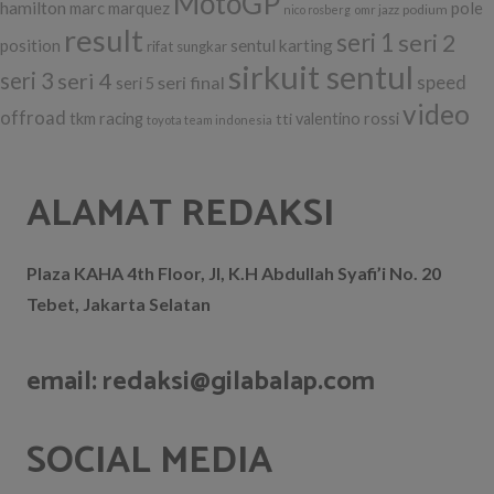
MotoGP
hamilton
marc marquez
pole
podium
nico rosberg
omr jazz
result
seri 1
seri 2
position
sentul karting
rifat sungkar
sirkuit sentul
seri 3
seri 4
seri final
speed
seri 5
video
offroad
tkm racing
tti
valentino rossi
toyota team indonesia
ALAMAT REDAKSI
Plaza KAHA 4th Floor, Jl, K.H Abdullah Syafi’i No. 20
Tebet, Jakarta Selatan
email: redaksi@gilabalap.com
SOCIAL MEDIA