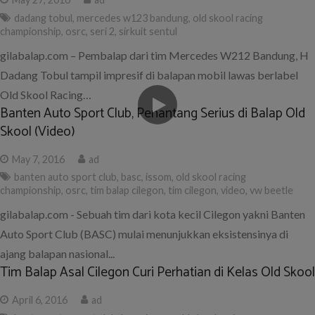
dadang tobul
,
mercedes w123 bandung
,
old skool racing
championship
,
osrc
,
seri 2
,
sirkuit sentul
gilabalap.com – Pembalap dari tim Mercedes W212 Bandung, H
Dadang Tobul tampil impresif di balapan mobil lawas berlabel
Old Skool Racing…
Banten Auto Sport Club, Penantang Serius di Balap Old
Skool (Video)
May 7, 2016
ad
banten auto sport club
,
basc
,
issom
,
old skool racing
championship
,
osrc
,
tim balap cilegon
,
tim cilegon
,
video
,
vw beetle
gilabalap.com - Sebuah tim dari kota kecil Cilegon yakni Banten
Auto Sport Club (BASC) mulai menunjukkan eksistensinya di
ajang balapan nasional...
Tim Balap Asal Cilegon Curi Perhatian di Kelas Old Skool
April 6, 2016
ad