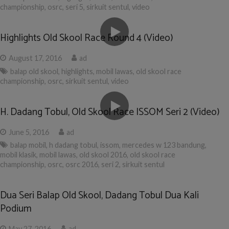
championship
,
osrc
,
seri 5
,
sirkuit sentul
,
video
Highlights Old Skool Race Round 4 (Video)
August 17, 2016
ad
balap old skool
,
highlights
,
mobil lawas
,
old skool race
championship
,
osrc
,
sirkuit sentul
,
video
H. Dadang Tobul, Old Skool Race ISSOM Seri 2 (Video)
June 5, 2016
ad
balap mobil
,
h dadang tobul
,
issom
,
mercedes w 123 bandung
,
mobil klasik
,
mobil lawas
,
old skool 2016
,
old skool race
championship
,
osrc
,
osrc 2016
,
seri 2
,
sirkuit sentul
Dua Seri Balap Old Skool, Dadang Tobul Dua Kali
Podium
May 27, 2016
ad