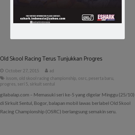
Old Skool Racing Terus Tunjukkan Progres
October 27, 2015
ad
issom
,
old skool racing championship
,
osrc
,
peserta baru
,
progres
,
seri 5
,
sirkuit sentul
gilabalap.com – Memasuki seri ke-5 yang digelar Minggu (25/10)
di Sirkuit Sentul, Bogor, balapan mobil lawas berlabel Old Skool
Racing Championship (OSRC) berlangsung semakin seru.