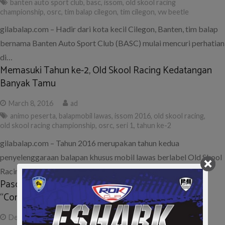
banten auto sport club
,
basc
,
issom
,
old skool racing
championship
,
osrc
,
tim balap cilegon
,
tim cilegon
,
vw beetle
gilabalap.com – Hadir dari kota kecil Cilegon, Banten, tim balap
bernama Banten Auto Sport Club (BASC) mulai mencuri perhatian
di…
Memasuki Tahun ke-2, Old Skool Racing Kedatangan
Banyak Tamu
March 8, 2016
ad
animo peserta
,
balapmobil lawas
,
issom 2016
,
old skool racing
,
old skool racing championship
,
osrc
,
seri 1
,
tahun ke-2
gilabalap.com – Tahun 2016 merupakan tahun kedua
penyelenggaraan balapan khusus mobil lawas berlabel Old Skool
Racing Championship (OSRC). Sesuai dengan…
Pasca Kecelakaan di Seri 1, Pembalap Old Skool Ini
“Come Back” di Seri Final
December 3, 2015
ad