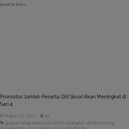
peserta baru.
Promotor: Jumlah Peserta Old Skool Akan Meningkat di
Seri 4
August 26, 2015
ad
gazpoll racing team
,
issom 2015
,
meningkat
,
old skool racing
championship
,
osrc
,
peserta
,
seri 4
,
seri 4 issom