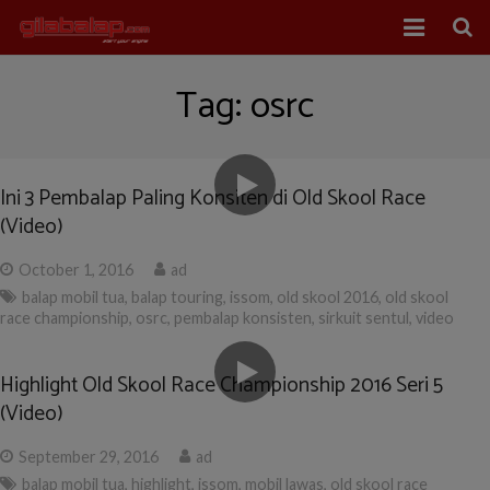
Home
Tag:
osrc
Balap Mobil
Balap Motor
Ini 3 Pembalap Paling Konsiten di Old Skool Race
(Video)
About Us
October 1, 2016
ad
balap mobil tua
,
balap touring
,
issom
,
old skool 2016
,
old skool
race championship
,
osrc
,
pembalap konsisten
,
sirkuit sentul
,
video
Highlight Old Skool Race Championship 2016 Seri 5
(Video)
September 29, 2016
ad
balap mobil tua
,
highlight
,
issom
,
mobil lawas
,
old skool race