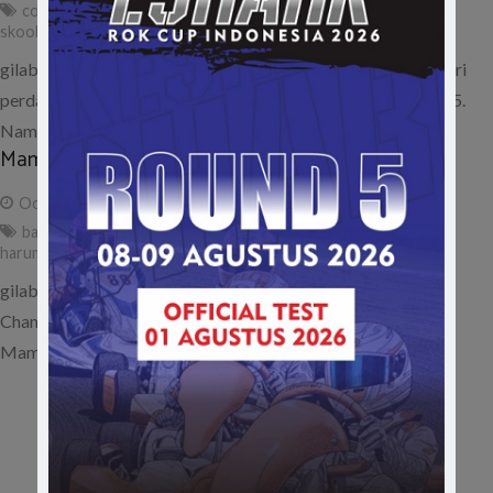
come back
,
dudy jarpul
,
issom 2015
,
kecelakaan
,
old skool
,
old
skool racing championship
,
osrc
,
seri 1
,
seri final
gilabalap.com – Pembalap yang satu ini sempat balapan di seri
perdana Indonesia Sentul Series of Motorsport (ISSOM) 2015.
Namun naas, pria…
Maman H: Balapan Old Skool Lebih Bergairah!
October 29, 2015
ad
balap mobil klasik
,
bw bandung
,
issom
,
lebih bergairah
,
maman
haruman
,
old skool racing championship
,
osrc
gilabalap.com – Salah satu peserta Old Skool Racing
Championship (OSRC) dari klub Volkswagen Bandung yakni
Maman Haruman mengaku lebih bergairah berkompetisi…