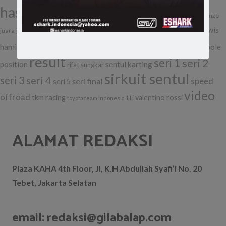
hasil
issom
ixor
ichan
issom 2016
issom 2017
jorge lorenzo
issom 2018
lewis
kejurnas gokart
kualifikasi
juara
juara nasional
klasemen sementara
MotoGP
hamilton
marc marquez
pole
podium
nico rosberg
omr jazz
result
seri 1
seri 2
position
sentul karting
rifat sungkar
sirkuit sentul
seri 3
seri 4
seri final
speed
seri 5
video
offroad
tkm racing
tti
valentino rossi
toyota team indonesia
ALAMAT REDAKSI
Plaza KAHA 4th Floor, Jl, K.H Abdullah Syafi’i No. 20
Tebet, Jakarta Selatan
email: redaksi@gilabalap.com