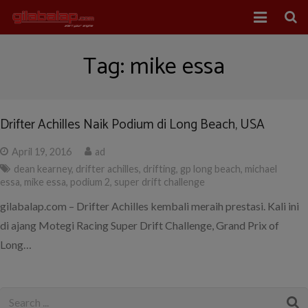
Home
Tag:
mike essa
Balap Mobil
Balap Motor
Drifter Achilles Naik Podium di Long Beach, USA
About Us
April 19, 2016
ad
dean kearney
,
drifter achilles
,
drifting
,
gp long beach
,
michael
essa
,
mike essa
,
podium 2
,
super drift challenge
gilabalap.com – Drifter Achilles kembali meraih prestasi. Kali ini
di ajang Motegi Racing Super Drift Challenge, Grand Prix of
Long…