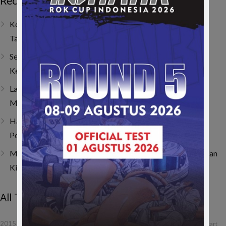
Recent Posts
Kombinasi Senior dan Junior, SAV Motor Sport Optimis
Taklukkan Musim 2026
Sempat Tembus Tiga Besar, Kendala Engine Bikin Gio
Kehilangan Momentum di Lenka Junior Cup Prix 2026
Last Corner Overtake! Muhammad FA Wibowo Kibarkan
Merah Putih di Italia
Hanya Butuh 4 Lap! Muhammad FA Wibowo Bangkit dari
Posisi 19 dan Juarai ACI Karting 2026 Round 4
Muhammad FA Wibowo di Viterbo, Bangkit dari Insiden dan
Kini Bertahan di 10 Besar Klasemen
All Tags
f1
formula 1
etcc
gilabalap
drifting
2015
balap
debut
gokart