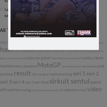
Kehilangan Momentum di Lenka Junior Cup Prix 2026
Last Corner Overtake! Muhammad FA Wibowo Kibarkan
Merah Putih di Italia
All Tags
f1
formula 1
etcc
gilabalap
drifting
2015
balap
debut
gokart
hasil
issom
ixor
ichan
issom 2016
issom 2017
jorge lorenzo
issom 2018
lewis
kejurnas gokart
kualifikasi
juara
juara nasional
klasemen sementara
MotoGP
hamilton
marc marquez
pole
podium
nico rosberg
omr jazz
result
seri 1
seri 2
position
sentul karting
rifat sungkar
sirkuit sentul
seri 3
seri 4
seri final
speed
seri 5
video
offroad
tkm racing
tti
valentino rossi
toyota team indonesia