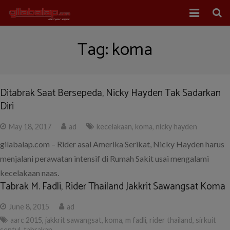
Home
Tag:
koma
Balap Mobil
Balap Motor
Ditabrak Saat Bersepeda, Nicky Hayden Tak Sadarkan
Diri
About Us
May 18, 2017
ad
kecelakaan
,
koma
,
nicky hayden
gilabalap.com – Rider asal Amerika Serikat, Nicky Hayden harus
menjalani perawatan intensif di Rumah Sakit usai mengalami
kecelakaan naas.
Tabrak M. Fadli, Rider Thailand Jakkrit Sawangsat Koma
June 8, 2015
ad
aarc 2015
,
jakkrit sawangsat
,
koma
,
m fadli
,
rider thailand
,
sirkuit
sentul
,
tabrakan