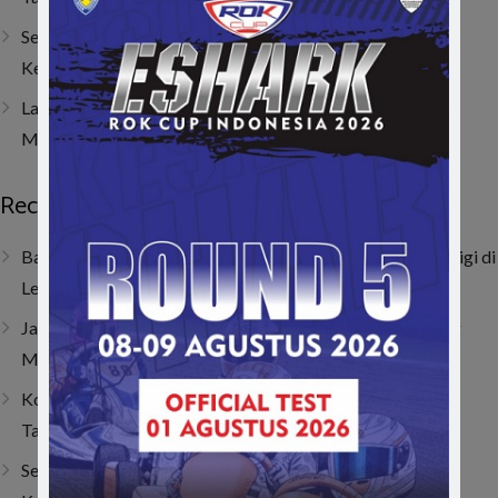
Sempat Tembus Tiga Besar, Kendala Engine Bikin Gio
Kehilangan Momentum di Lenka Junior Cup Prix 2026
Last Corner Overtake! Muhammad FA Wibowo Kibarkan
Merah Putih di Italia
Recent Posts
Baru Dua Bulan Berlatih, Raja Athalla Khair Mulai Unjuk Gigi di
Lenka Junior Cup Prix 2026
Jatuh, Bangkit, Juara! Persembahan Manis Nio untuk Sang
Mamah
Kombinasi Senior dan Junior, SAV Motor Sport Optimis
Taklukkan Musim 2026
Sempat Tembus Tiga Besar, Kendala Engine Bikin Gio