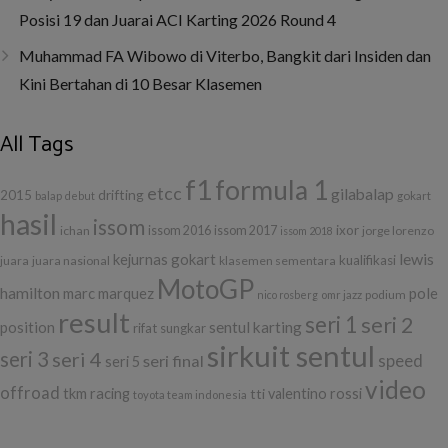
Posisi 19 dan Juarai ACI Karting 2026 Round 4
Muhammad FA Wibowo di Viterbo, Bangkit dari Insiden dan
Kini Bertahan di 10 Besar Klasemen
All Tags
f1
formula 1
etcc
gilabalap
drifting
2015
balap
debut
gokart
hasil
issom
ixor
ichan
issom 2016
issom 2017
jorge lorenzo
issom 2018
lewis
kejurnas gokart
kualifikasi
juara
juara nasional
klasemen sementara
MotoGP
hamilton
marc marquez
pole
podium
nico rosberg
omr jazz
result
seri 1
seri 2
position
sentul karting
rifat sungkar
sirkuit sentul
seri 3
seri 4
seri final
speed
seri 5
video
offroad
tkm racing
tti
valentino rossi
toyota team indonesia