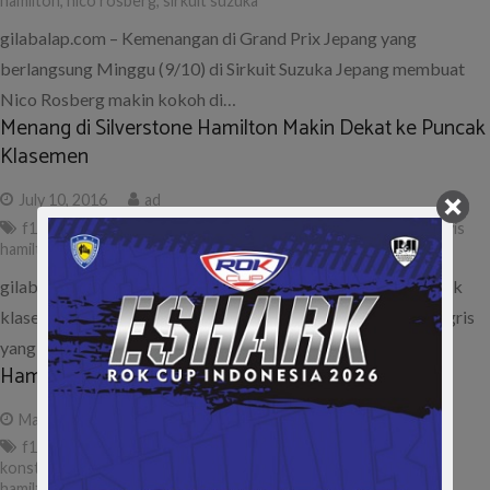
hamilton
,
nico rosberg
,
sirkuit suzuka
gilabalap.com – Kemenangan di Grand Prix Jepang yang
berlangsung Minggu (9/10) di Sirkuit Suzuka Jepang membuat
Nico Rosberg makin kokoh di…
Menang di Silverstone Hamilton Makin Dekat ke Puncak
Klasemen
July 10, 2016
ad
f1
,
formula 1
,
gp inggris
,
klasemen f1
,
klasemen sementara
,
lewis
hamilton
,
nico rosberg
gilabalap.com – Lewis Hamilton semakin mendekat ke puncak
klasemen sementara F1 usai memenangi race Grand Prix Inggris
yang berlangsung Minggu (10/7)…
Hamilton Mulai Dekati Rosberg di Klasemen F1
May 29, 2016
ad
f1 2016
,
formula 1
,
gp monaco
,
klasemen f1
,
klasemen
konstruktor
,
klasemen pembalap
,
klasemen sementara
,
lewis
hamilton
,
mercedes
,
nico rosberg