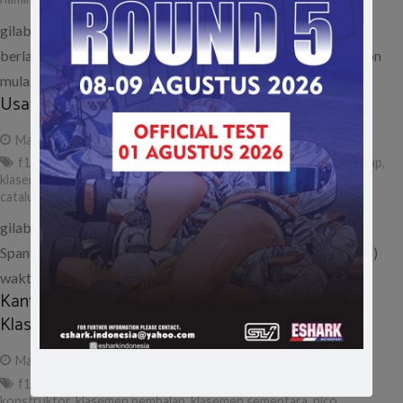
gilabalap.com – Usai menjuarai Grand Prix Monaco yang
berlangsung Minggu (29/5), juara bertahan F1 Lewis Hamilton
mulai mendekati rekan setimnya Nico…
Usai GP Catalunya, Kimi Salip Hamilton di Klasemen
May 15, 2016
ad
f1 2016
,
klasemen f1
,
klasemen konstruktor
,
klasemen pembalap
,
klasemen sementara
,
poin klasemen
,
usai gp spanyol. sirkuit
catalunya
gilabalap.com – Usai berlangsungnya Formula 1 Grand Prix
Spanyol yang berlangsung di Sirkuit Catalunya, Minggu (15/5)
waktu setempat, posisi Lewis Hamilton…
Kantongi 100 Poin, Rosberg Nyaman di Puncak
Klasemen
May 2, 2016
ad
f1
,
formula 1
,
grand prix rusia
,
klasemen f1
,
klasemen
konstruktor
,
klasemen pembalap
,
klasemen sementara
,
nico