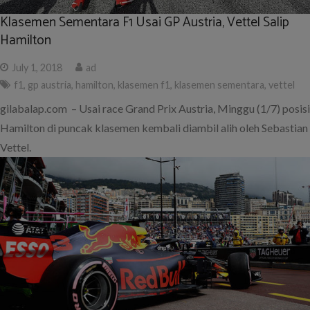
Klasemen Sementara F1 Usai GP Austria, Vettel Salip
Hamilton
July 1, 2018
ad
f1
,
gp austria
,
hamilton
,
klasemen f1
,
klasemen sementara
,
vettel
gilabalap.com – Usai race Grand Prix Austria, Minggu (1/7) posisi
Hamilton di puncak klasemen kembali diambil alih oleh Sebastian
Vettel.