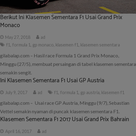
Berikut Ini Klasemen Sementara F1 Usai Grand Prix
Monaco
May 27, 2018
ad
f1
,
formula 1
,
gp monaco
,
klasemen f1
,
klasemen sementara
gilabalap.com – Hasil race Formula 1 Grand Prix Monaco,
Minggu (27/5), membuat persaingan di tabel klasemen sementara
semakin sengit.
Ini Klasemen Sementara F1 Usai GP Austria
July 9, 2017
ad
f1
,
formula 1
,
gp austria
,
klasemen f1
gilabalap.com – Usai race GP Austria, Minggu (9/7), Sebastian
Vettel semakin nyaman di puncak klasemen sementara F1.
Klasemen Sementara F1 2017 Usai Grand Prix Bahrain
April 16, 2017
ad