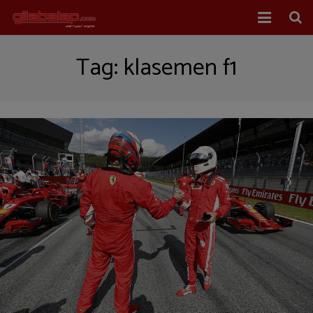
Home
Tag:
klasemen f1
Balap Mobil
Balap Motor
About Us