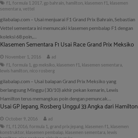
f1
,
formula 1 2017
,
gp bahrain
,
hamilton
,
klasemen f1
,
klasemen
sementara
,
vettel
gilabalap.com – Usai menjuarai F1 Grand Prix Bahrain, Sebastian
Vettel sementara ini memuncaki klasemen pembalap F1 dengan
koleksi 68 poin,…
Klasemen Sementara F1 Usai Race Grand Prix Meksiko
November 1, 2016
ad
f1
,
formula 1
,
gp meksiko
,
klasemen f1
,
klasemen sementara
,
lewis hamilton
,
nico rosberg
gilabalap.com – Usai balapan Grand Prix Meksiko yang
berlangsung Minggu (30/10) akhir pekan kemarin, Lewis
Hamilton terus memangkas poin dengan pemuncak…
Usai GP Jepang, Rosberg Unggul 33 Angka dari Hamilton
October 9, 2016
ad
f1
,
f1 2016
,
formula 1
,
grand prix jepang
,
klasemen f1
,
klasemen
konstruktor
,
klasemen pembalap
,
klasemen sementara
,
lewis