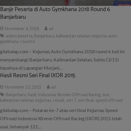
Banjir Peserta di Auto Gymkhana 2018 Round 6
Banjarbaru
November 4, 2018
ad
animo peserta
,
Banjarbaru
,
kalimantan selatan
,
kejurnas auto
gymkhana
,
round 6
gilabalap.com – Kejurnas Auto Gymkhana 2018 round 6 kali ini
menyambangi Banjarbaru, Kalimantan Selatan, Sabtu (3/11)
tepatnya di Lapangan Murjani…
Hasil Resmi Seri Final IXOR 2015
November 23, 2015
ad
Banjarbaru
,
hasil
,
Indonesia Xtreme Offroad Racing
,
ixor
,
kalimantan selatan
,
kejurnas
,
result
,
seri 7
,
seri final
,
speed offroad
gilabalap.com – Putaran ke-7 atau seri final Kejurnas Speed
Offroad Indonesia Xtreme Offroad Racing (IXOR) 2015 telah
usai. Sebanyak 121…