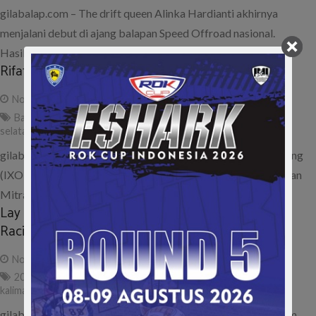
gilabalap.com – The drift queen Alinka Hardianti akhirnya
menjalani debut di ajang balapan Speed Offroad nasional.
Hasilnya memang belum maksimal,…
Rifat Sungkar Puji Lintasan Seri Final IXOR 2014
November 8, 2014
admin
Banjarbaru
,
indoensia xtreme offroad racing
,
ixor
,
kalimantan
selatan
,
lintasan
,
puji
,
rifat sungkar
,
seri final
gilabalap.com – Putaran final Indonesia Xtreme Offroad Racing
(IXOR) 2014 telah dimulai sejak hari ini, Sabtu (8/11) di lintasan
Mitra…
Lay Out Trek Seri Final Indonesia Xtreme Offroad
Racing (IXOR) 2014
November 5, 2014
admin
2014
,
Banjarbaru
,
Indonesia Xtreme Offroad Racing
,
ixor
,
kalimantan selatan
,
lay out
,
lintasan
,
seri final
,
smn
gilabalap.com – Seri final yang merupakan seri penutup musim