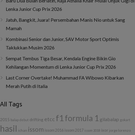
Baru Dua Bulan Berlatih, Raja Athalla Khair Mulai Unjuk Gigi di
Lenka Junior Cup Prix 2026
Jatuh, Bangkit, Juara! Persembahan Manis Nio untuk Sang
Mamah
Kombinasi Senior dan Junior, SAV Motor Sport Optimis
Taklukkan Musim 2026
Sempat Tembus Tiga Besar, Kendala Engine Bikin Gio
Kehilangan Momentum di Lenka Junior Cup Prix 2026
Last Corner Overtake! Muhammad FA Wibowo Kibarkan
Merah Putih di Italia
All Tags
f1
formula 1
etcc
gilabalap
drifting
2015
balap
debut
gokart
hasil
issom
ixor
ichan
issom 2016
issom 2017
jorge lorenzo
issom 2018