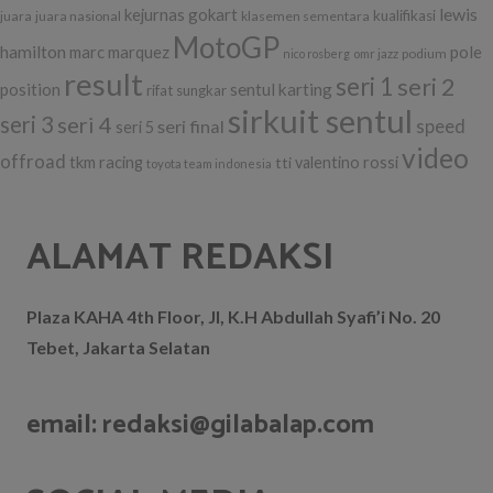
lewis
kejurnas gokart
kualifikasi
juara
juara nasional
klasemen sementara
MotoGP
hamilton
marc marquez
pole
podium
nico rosberg
omr jazz
result
seri 1
seri 2
position
sentul karting
rifat sungkar
sirkuit sentul
seri 3
seri 4
seri final
speed
seri 5
video
offroad
tkm racing
tti
valentino rossi
toyota team indonesia
ALAMAT REDAKSI
Plaza KAHA 4th Floor, Jl, K.H Abdullah Syafi’i No. 20
Tebet, Jakarta Selatan
email: redaksi@gilabalap.com