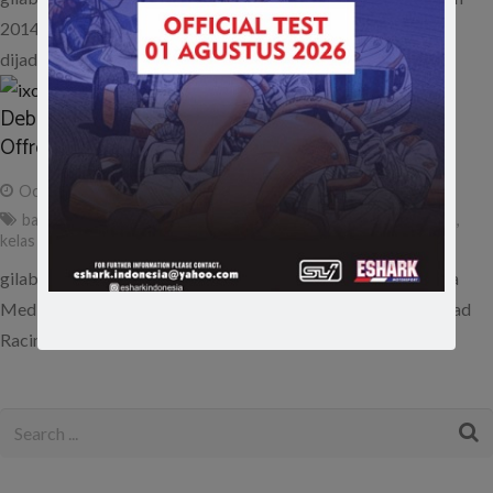
2014 kejuaraan Indonesia Xtreme Offroad Racing (IXOR)
dijadwalkan berlangsung akhir pekan…
Debut Kelas Diesel di Seri Final Indonesia Xtreme
Offroad Racing (IXOR) 2014
October 30, 2014
admin
banjar baru
,
final
,
indonesia xtreme offroad
,
kalimantan selatan
,
kelas baru
,
kelas diesel
,
seri 5
gilabalap.com – Ajang balap offroad yang digagas PT. Sarana
Media Nusantara (SMN) bertajuk “Indonesia eXtreme Offroad
Racing (IXOR)” tidak lama…