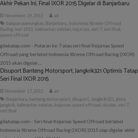
Akhir Pekan Ini, Final IXOR 2015 Digelar di Banjarbaru
November 19, 2015
ad
balapan pamungkas
,
Banjarbaru
,
Indonesia Xtreme Offroad
Racing
,
ixor 2015
,
kalimantan selatan
,
kejurnas
,
seri 7
,
seri final
,
speed offroad
gilabalap.com – Putaran ke-7 atau seri final Kejurnas Speed
Offroad yang berlabel Indonesia Xtreme Offroad Racing (IXOR)
2015 akan digelar…
Disuport Banteng Motorsport, Jangkrik321 Optimis Tatap
Seri Final IXOR 2015
November 17, 2015
ad
Banjarbaru
,
banteng motorsport
,
disuport
,
Jangkrik321
,
jimny
jangkrik
,
kalimantan selatan
,
kejurnas speed offroad
,
nicolas
,
seri 7
,
seri final
gilabalap.com – Seri final Kejurnas Speed Offroad berlabel
Indonesia Xtreme Offroad Racing (IXOR) 2015 siap digelar akhir