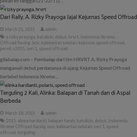
pekan ini tanggal (21-22/11)…
Dari Rally, A. Rizky Prayoga Jajal Kejurnas Speed Offroad
March 21, 2015
admin
a rizky prayoga
,
batulicin
,
debut
,
hrvrt
,
Indonesia Xtreme
Offroad Racing
,
ixor
,
kalimantan selatan
,
kejurnas speed offroad
,
pereli
,
s2015
,
seri 1
,
speed offroad
gilabalap.com – Pembalap dari tim HRVRT A. Rizky Prayoga
mengawali debut perdananya di ajang Kejurnas Speed Offroad
berlabel Indonesia Xtreme…
Terguling 2 Kali, Alinka: Balapan di Tanah dan di Aspal
Berbeda
March 18, 2015
admin
2015
,
alinka hardianti
,
balapan tanah
,
batulicin
,
debut
,
Indonesia
Xtreme Offroad Racing
,
ixor
,
kalimantan selatan
,
seri 1
,
speed
offroad
,
terguling