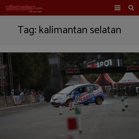
Home
Tag:
kalimantan selatan
Balap Mobil
Balap Motor
About Us