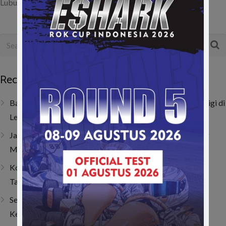
Lubuklinggau, Sumatera Selatan, Minggu…
Recent Posts
Baru Dua Bulan Berlatih, Raja Athalla Khair Mulai Unjuk Gigi di
Lenka Junior Cup Prix 2026
Jatuh, Bangkit, Juara! Persembahan Manis Nio untuk Sang
Mamah
Kombinasi Senior dan Junior, SAV Motor Sport Optimis
Taklukkan Musim 2026
Sempat Tembus Tiga Besar, Kendala Engine Bikin Gio
Kehilangan Momentum di Lenka Junior Cup Prix 2026