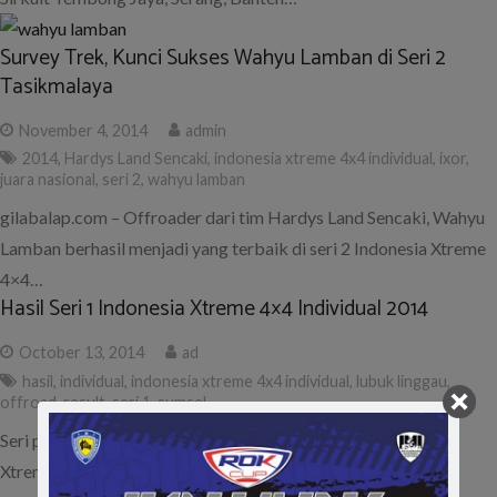
Survey Trek, Kunci Sukses Wahyu Lamban di Seri 2
Tasikmalaya
November 4, 2014
admin
2014
,
Hardys Land Sencaki
,
indonesia xtreme 4x4 individual
,
ixor
,
juara nasional
,
seri 2
,
wahyu lamban
gilabalap.com – Offroader dari tim Hardys Land Sencaki, Wahyu
Lamban berhasil menjadi yang terbaik di seri 2 Indonesia Xtreme
4×4…
Hasil Seri 1 Indonesia Xtreme 4×4 Individual 2014
October 13, 2014
ad
hasil
,
individual
,
indonesia xtreme 4x4 individual
,
lubuk linggau
,
offroad
,
result
,
seri 1
,
sumsel
Seri perdana kejuaraan offroad Individual bertajuk Indonesia
Xtreme 4×4 Individual 2014 telah digelar di Sirkuit Offroad