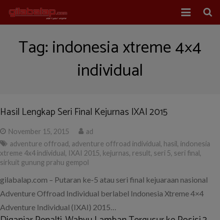
Home
Tag:
indonesia xtreme 4×4
Balap Mobil
individual
Balap Motor
About Us
Hasil Lengkap Seri Final Kejurnas IXAI 2015
November 15, 2015
ad
adventure offroad
,
adventure offroad individual
,
hasil
,
indonesia
xtreme 4x4 individual
,
IXAI 2015
,
kejurnas
,
result
,
seri 5
,
seri final
,
sirkuit gunung prahu gempol
gilabalap.com – Putaran ke-5 atau seri final kejuaraan nasional
Adventure Offroad Individual berlabel Indonesia Xtreme 4×4
Adventure Individual (IXAI) 2015…