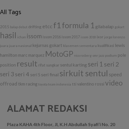
All Tags
f1
formula 1
etcc
gilabalap
drifting
2015
balap
debut
gokart
hasil
issom
ixor
ichan
issom 2016
issom 2017
jorge lorenzo
issom 2018
lewis
kejurnas gokart
kualifikasi
juara
juara nasional
klasemen sementara
MotoGP
hamilton
marc marquez
pole
podium
nico rosberg
omr jazz
result
seri 1
seri 2
position
sentul karting
rifat sungkar
sirkuit sentul
seri 3
seri 4
seri final
speed
seri 5
video
offroad
tkm racing
tti
valentino rossi
toyota team indonesia
ALAMAT REDAKSI
Plaza KAHA 4th Floor, Jl, K.H Abdullah Syafi’i No. 20