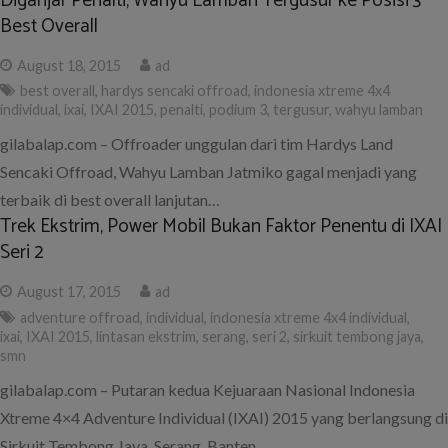
Diganjar Penalti, Wahyu Lamban Tergusur ke Posisi 3
Best Overall
August 18, 2015
ad
best overall
,
hardys sencaki offroad
,
indonesia xtreme 4x4
individual
,
ixai
,
IXAI 2015
,
penalti
,
podium 3
,
tergusur
,
wahyu lamban
gilabalap.com – Offroader unggulan dari tim Hardys Land
Sencaki Offroad, Wahyu Lamban Jatmiko gagal menjadi yang
terbaik di best overall lanjutan…
Trek Ekstrim, Power Mobil Bukan Faktor Penentu di IXAI
Seri 2
August 17, 2015
ad
adventure offroad
,
individual
,
indonesia xtreme 4x4 individual
,
ixai
,
IXAI 2015
,
lintasan ekstrim
,
serang
,
seri 2
,
sirkuit tembong jaya
,
smn
gilabalap.com – Putaran kedua Kejuaraan Nasional Indonesia
Xtreme 4×4 Adventure Individual (IXAI) 2015 yang berlangsung di
Sirkuit Tembong Jaya, Serang, Banten…