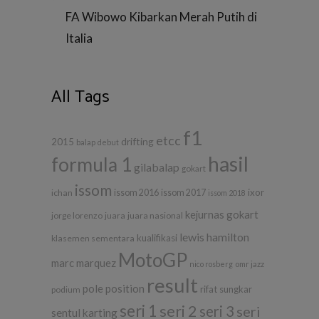
FA Wibowo Kibarkan Merah Putih di
Italia
All Tags
f1
etcc
drifting
2015
balap
debut
hasil
formula 1
gilabalap
gokart
issom
ixor
ichan
issom 2016
issom 2017
issom 2018
kejurnas gokart
jorge lorenzo
juara
juara nasional
lewis hamilton
kualifikasi
klasemen sementara
MotoGP
marc marquez
nico rosberg
omr jazz
result
pole position
rifat sungkar
podium
seri 1
seri 2
seri 3
seri
sentul karting