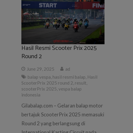
Hasil Resmi Scooter Prix 2025
Round 2
June 29, 2025
ad
balap vespa
,
hasil resmi balap
,
Hasil
ScooterPrix 2025 round 2
,
result
,
scooterPrix 2025
,
vespa balap
indonesia
Gilabalap.com – Gelaran balap motor
bertajuk ScooterPrix 2025 memasuki
Round 2 yang berlangsung di
International Karting Circuit pada