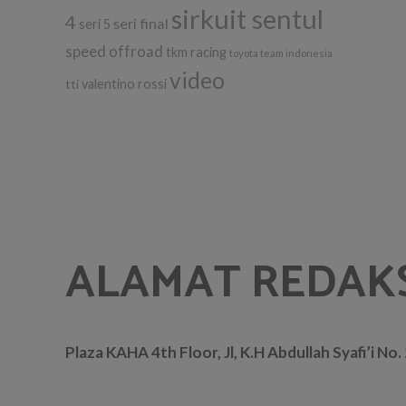
sirkuit sentul
4
seri final
seri 5
speed offroad
tkm racing
toyota team indonesia
video
tti
valentino rossi
ALAMAT REDAK
Plaza KAHA 4th Floor, Jl, K.H Abdullah Syafi’i No