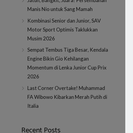
Jatuh, Bangkit, Juara! Persembahan
Manis Nio untuk Sang Mamah
Kombinasi Senior dan Junior, SAV
Motor Sport Optimis Taklukkan
Musim 2026
Sempat Tembus Tiga Besar, Kendala
Engine Bikin Gio Kehilangan
Momentum di Lenka Junior Cup Prix
2026
Last Corner Overtake! Muhammad
FA Wibowo Kibarkan Merah Putih di
Italia
Recent Posts