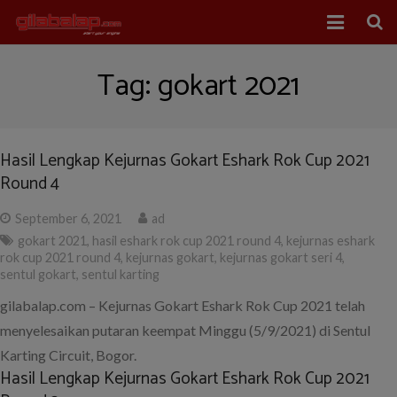
Home
Tag:
gokart 2021
Balap Mobil
Balap Motor
Hasil Lengkap Kejurnas Gokart Eshark Rok Cup 2021
Round 4
About Us
September 6, 2021
ad
gokart 2021
,
hasil eshark rok cup 2021 round 4
,
kejurnas eshark
rok cup 2021 round 4
,
kejurnas gokart
,
kejurnas gokart seri 4
,
sentul gokart
,
sentul karting
gilabalap.com – Kejurnas Gokart Eshark Rok Cup 2021 telah
menyelesaikan putaran keempat Minggu (5/9/2021) di Sentul
Karting Circuit, Bogor.
Hasil Lengkap Kejurnas Gokart Eshark Rok Cup 2021