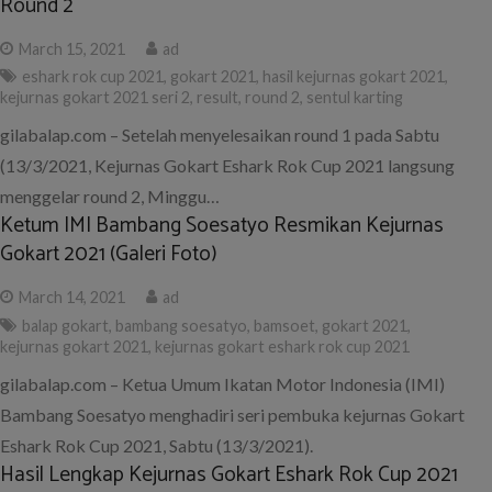
Round 2
March 15, 2021
ad
eshark rok cup 2021
,
gokart 2021
,
hasil kejurnas gokart 2021
,
kejurnas gokart 2021 seri 2
,
result
,
round 2
,
sentul karting
gilabalap.com – Setelah menyelesaikan round 1 pada Sabtu
(13/3/2021, Kejurnas Gokart Eshark Rok Cup 2021 langsung
menggelar round 2, Minggu…
Ketum IMI Bambang Soesatyo Resmikan Kejurnas
Gokart 2021 (Galeri Foto)
March 14, 2021
ad
balap gokart
,
bambang soesatyo
,
bamsoet
,
gokart 2021
,
kejurnas gokart 2021
,
kejurnas gokart eshark rok cup 2021
gilabalap.com – Ketua Umum Ikatan Motor Indonesia (IMI)
Bambang Soesatyo menghadiri seri pembuka kejurnas Gokart
Eshark Rok Cup 2021, Sabtu (13/3/2021).
Hasil Lengkap Kejurnas Gokart Eshark Rok Cup 2021