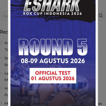
Recent Posts
Kombinasi Senior dan Junior, SAV Motor Sport Optimis
Taklukkan Musim 2026
Sempat Tembus Tiga Besar, Kendala Engine Bikin Gio
Kehilangan Momentum di Lenka Junior Cup Prix 2026
Last Corner Overtake! Muhammad FA Wibowo Kibarkan
Merah Putih di Italia
Hanya Butuh 4 Lap! Muhammad FA Wibowo Bangkit dari
Posisi 19 dan Juarai ACI Karting 2026 Round 4
Muhammad FA Wibowo di Viterbo, Bangkit dari Insiden dan