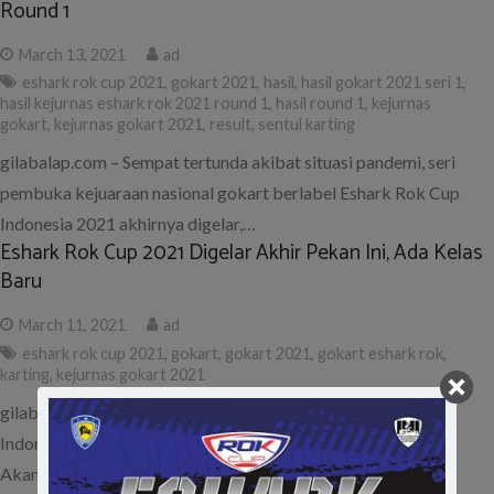
Round 1
March 13, 2021
ad
eshark rok cup 2021
,
gokart 2021
,
hasil
,
hasil gokart 2021 seri 1
,
hasil kejurnas eshark rok 2021 round 1
,
hasil round 1
,
kejurnas
gokart
,
kejurnas gokart 2021
,
result
,
sentul karting
gilabalap.com – Sempat tertunda akibat situasi pandemi, seri
pembuka kejuaraan nasional gokart berlabel Eshark Rok Cup
Indonesia 2021 akhirnya digelar,…
Eshark Rok Cup 2021 Digelar Akhir Pekan Ini, Ada Kelas
Baru
March 11, 2021
ad
eshark rok cup 2021
,
gokart
,
gokart 2021
,
gokart eshark rok
,
karting
,
kejurnas gokart 2021
gilabalap.com – Kejuaraan gokart bertajuk Eshark Rok Cup
Indonesia 2021 seharusnya sudah dimulai sejak Februari lalu.
Akan tetapi, situasi pandemi…