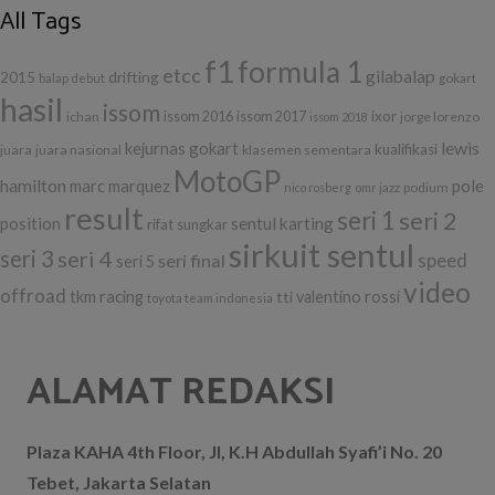
All Tags
f1
formula 1
etcc
gilabalap
drifting
2015
balap
debut
gokart
hasil
issom
ixor
ichan
issom 2016
issom 2017
jorge lorenzo
issom 2018
lewis
kejurnas gokart
kualifikasi
juara
juara nasional
klasemen sementara
MotoGP
hamilton
marc marquez
pole
podium
nico rosberg
omr jazz
result
seri 1
seri 2
position
sentul karting
rifat sungkar
sirkuit sentul
seri 3
seri 4
seri final
speed
seri 5
video
offroad
tkm racing
tti
valentino rossi
toyota team indonesia
ALAMAT REDAKSI
Plaza KAHA 4th Floor, Jl, K.H Abdullah Syafi’i No. 20
Tebet, Jakarta Selatan