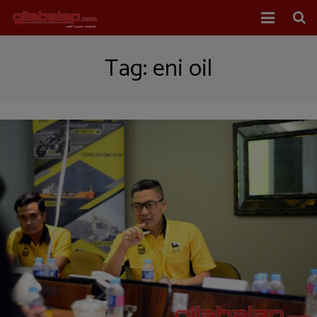
Home
Tag:
eni oil
Balap Mobil
Balap Motor
About Us