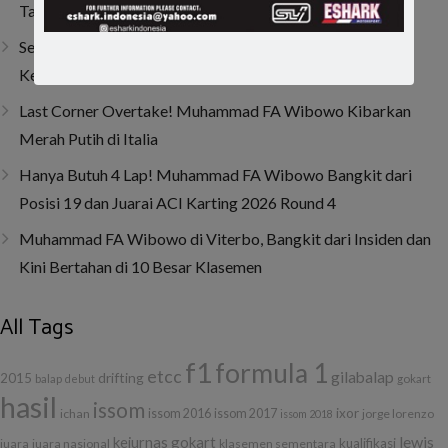
Taklukkan Musim 2026
Sempat Tembus Tiga Besar, Kendala Engine Bikin Gio
Kehilangan Momentum di Lenka Junior Cup Prix 2026
Last Corner Overtake! Muhammad FA Wibowo Kibarkan
Merah Putih di Italia
Hanya Butuh 4 Lap! Muhammad FA Wibowo Bangkit dari
Posisi 19 dan Juarai ACI Karting 2026 Round 4
Muhammad FA Wibowo di Viterbo, Bangkit dari Insiden dan
Kini Bertahan di 10 Besar Klasemen
All Tags
f1
formula 1
etcc
gilabalap
drifting
2015
balap
debut
gokart
hasil
issom
ixor
ichan
issom 2016
issom 2017
jorge lorenzo
issom 2018
lewis
kejurnas gokart
kualifikasi
juara
juara nasional
klasemen sementara