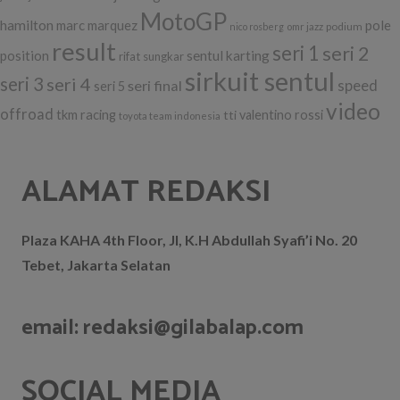
MotoGP
hamilton
marc marquez
pole
podium
nico rosberg
omr jazz
result
seri 1
seri 2
position
sentul karting
rifat sungkar
sirkuit sentul
seri 3
seri 4
seri final
speed
seri 5
video
offroad
tkm racing
tti
valentino rossi
toyota team indonesia
ALAMAT REDAKSI
Plaza KAHA 4th Floor, Jl, K.H Abdullah Syafi’i No. 20
Tebet, Jakarta Selatan
email: redaksi@gilabalap.com
SOCIAL MEDIA