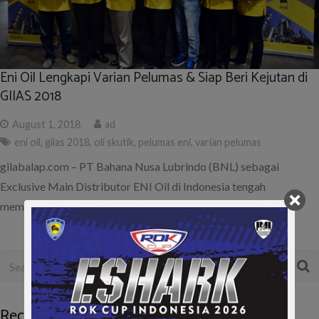
Eni Oil Lengkapi Varian Pelumas & Siap Beri Kejutan di
GIIAS 2018
August 1, 2018
ad
eni oil
,
giias 2018
,
oli skutik
,
pelumas eni
,
varian pelumas
gilabalap.com – PT Bahana Nusa Lubrindo (BNL) sebagai
Exclusive Main Distributor ENI Oil di Indonesia tengah
mempersiapkan strategi untuk meraih…
Recent Posts