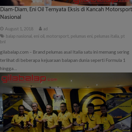
Diam-Diam, Eni Oil Ternyata Eksis di Kancah Motorsport
Nasional
August 1, 2018
ad
balap nasional
,
eni oil
,
motorsport
,
pelumas eni
,
pelumas italia
,
pt
bnl
gilabalap.com – Brand pelumas asal Italia satu ini memang sering
terlihat di beberapa kejuaraan balapan dunia seperti Formula 1
hingga…