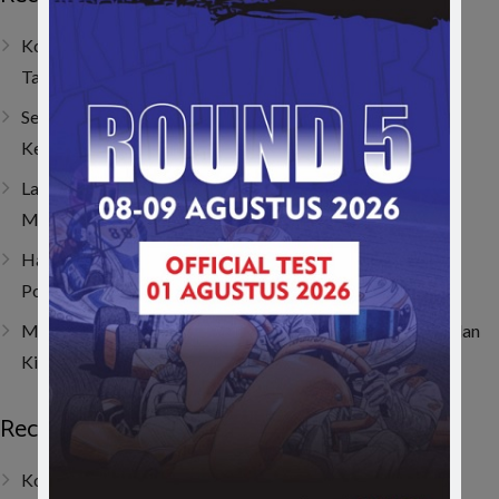
Kombinasi Senior dan Junior, SAV Motor Sport Optimis
Taklukkan Musim 2026
Sempat Tembus Tiga Besar, Kendala Engine Bikin Gio
Kehilangan Momentum di Lenka Junior Cup Prix 2026
Last Corner Overtake! Muhammad FA Wibowo Kibarkan
Merah Putih di Italia
Hanya Butuh 4 Lap! Muhammad FA Wibowo Bangkit dari
Posisi 19 dan Juarai ACI Karting 2026 Round 4
Muhammad FA Wibowo di Viterbo, Bangkit dari Insiden dan
Kini Bertahan di 10 Besar Klasemen
Recent Posts
Kombinasi Senior dan Junior, SAV Motor Sport Optimis