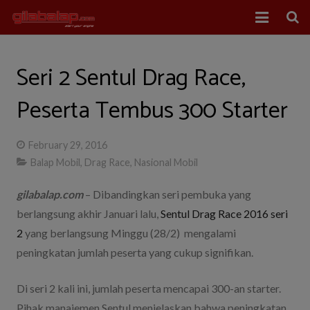
Home
Seri 2 Sentul Drag Race,
Balap Mobil
Peserta Tembus 300 Starter
Balap Motor
February 29, 2016
About Us
Balap Mobil
,
Drag Race
,
Nasional Mobil
gilabalap.com
– Dibandingkan seri pembuka yang
berlangsung akhir Januari lalu,
Sentul Drag Race 2016 seri
2
yang berlangsung Minggu (28/2) mengalami
peningkatan jumlah peserta yang cukup signifikan.
Di seri 2 kali ini, jumlah peserta mencapai 300-an starter.
Pihak manajemen Sentul menjelaskan bahwa peningkatan