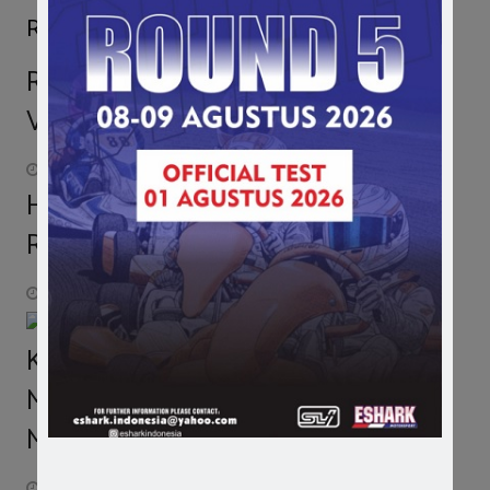
Related Posts
Rossi Terkesan dengan Skill Peserta
VR46 Master Camp
July 9, 2016
Hasil Lengkap Kejurnas IXOR 2017
Round 2 Sirkuit Paramount
May 22, 2017
Kurang Puas dengan Performa
Mobilnya, Sendy Ingin Upgrade
Mesin
December 5, 2015