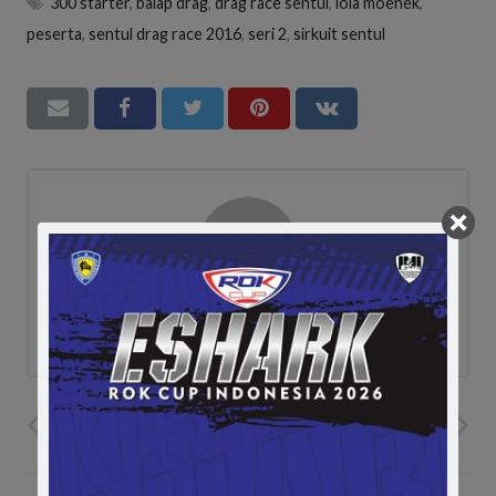
300 starter
,
balap drag
,
drag race sentul
,
lola moenek
,
peserta
,
sentul drag race 2016
,
seri 2
,
sirkuit sentul
ad
PREVIOUS POST
NEXT POST