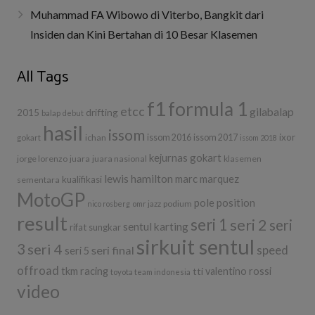
Muhammad FA Wibowo di Viterbo, Bangkit dari
Insiden dan Kini Bertahan di 10 Besar Klasemen
All Tags
f1
formula 1
etcc
gilabalap
drifting
2015
balap
debut
hasil
issom
ixor
ichan
issom 2016
issom 2017
gokart
issom 2018
kejurnas gokart
jorge lorenzo
juara
juara nasional
klasemen
lewis hamilton
marc marquez
kualifikasi
sementara
MotoGP
pole position
podium
nico rosberg
omr jazz
result
seri 1
seri 2
seri
sentul karting
rifat sungkar
sirkuit sentul
3
seri 4
seri final
speed
seri 5
offroad
tkm racing
tti
valentino rossi
toyota team indonesia
video