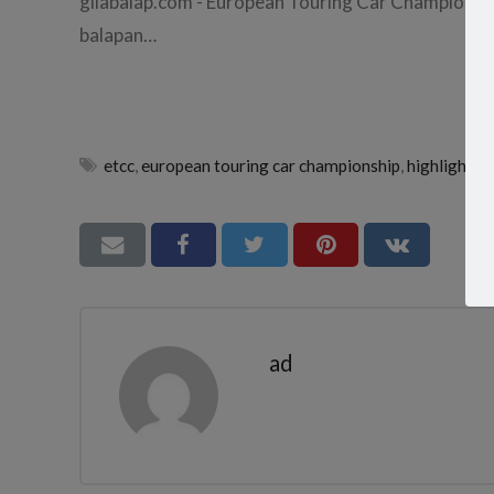
gilabalap.com - European Touring Car Championsh
balapan…
etcc
,
european touring car championship
,
highlights
,
ad