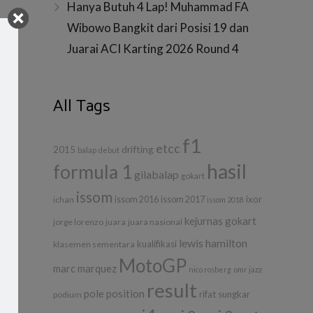
Hanya Butuh 4 Lap! Muhammad FA
Wibowo Bangkit dari Posisi 19 dan
Juarai ACI Karting 2026 Round 4
C)
All Tags
f1
etcc
drifting
2015
balap
debut
hasil
formula 1
gilabalap
gokart
issom
ixor
ichan
issom 2016
issom 2017
issom 2018
kejurnas gokart
jorge lorenzo
juara
juara nasional
lewis hamilton
kualifikasi
klasemen sementara
MotoGP
marc marquez
nico rosberg
omr jazz
result
pole position
rifat sungkar
podium