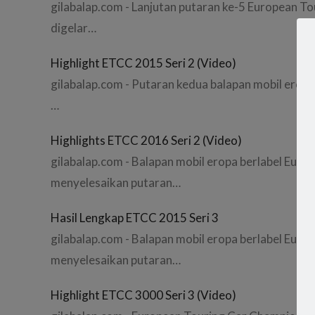
gilabalap.com - Lanjutan putaran ke-5 European T
digelar…
Highlight ETCC 2015 Seri 2 (Video)
gilabalap.com - Putaran kedua balapan mobil erop
…
Highlights ETCC 2016 Seri 2 (Video)
gilabalap.com - Balapan mobil eropa berlabel Eur
menyelesaikan putaran…
Hasil Lengkap ETCC 2015 Seri 3
gilabalap.com - Balapan mobil eropa berlabel Eur
menyelesaikan putaran…
Highlight ETCC 3000 Seri 3 (Video)