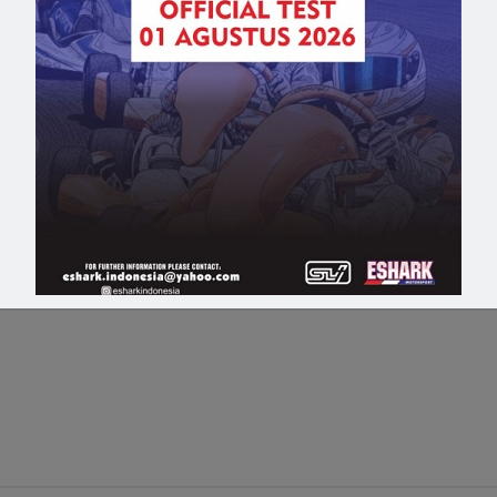
ip (ETCC) 3000 merupakan kelas tertinggi yang dilombakan 
mobil eropa
,
musim 2015
,
seri 1