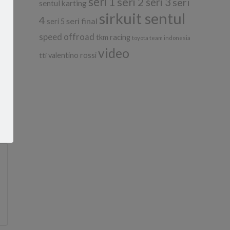
seri 1
seri 2
di
seri 3
seri
sentul karting
sirkuit sentul
4
seri final
seri 5
speed offroad
tkm racing
toyota team indonesia
video
tti
valentino rossi