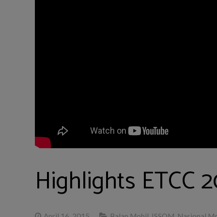
Highlights ETCC 20
April 16, 2015
Balap Mobil
,
ISSOM
,
Nasional Mo