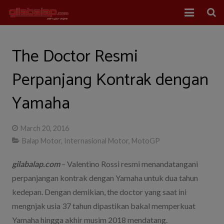
Home
The Doctor Resmi
Balap Mobil
Perpanjang Kontrak dengan
Balap Motor
Yamaha
About Us
March 20, 2016
Balap Motor
,
Internasional Motor
,
MotoGP
gilabalap.com
– Valentino Rossi resmi menandatangani
perpanjangan kontrak dengan Yamaha untuk dua tahun
kedepan. Dengan demikian, the doctor yang saat ini
mengnjak usia 37 tahun dipastikan bakal memperkuat
Yamaha hingga akhir musim 2018 mendatang.