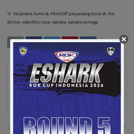
kerjasama
,
kontrak
,
MotoGP
,
perpanjang kontrak
,
the
doctor
,
valentino rossi
,
yamaha
,
yamaha motogp
ad
PREVIOUS POST
NEXT POST