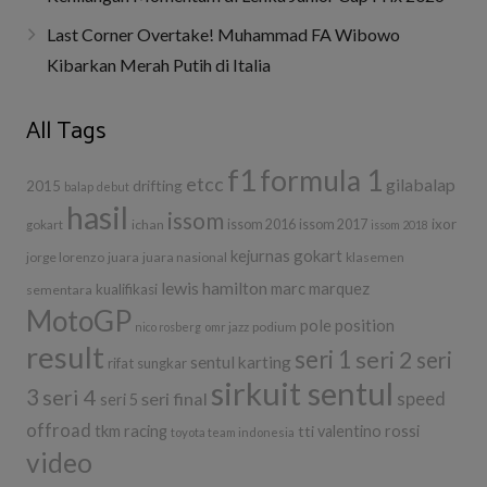
Last Corner Overtake! Muhammad FA Wibowo
Kibarkan Merah Putih di Italia
All Tags
f1
formula 1
etcc
gilabalap
drifting
2015
balap
debut
hasil
issom
ixor
ichan
issom 2016
issom 2017
gokart
issom 2018
kejurnas gokart
jorge lorenzo
juara
juara nasional
klasemen
lewis hamilton
marc marquez
kualifikasi
sementara
MotoGP
pole position
podium
nico rosberg
omr jazz
result
seri 1
seri 2
seri
sentul karting
rifat sungkar
sirkuit sentul
3
seri 4
seri final
speed
seri 5
offroad
tkm racing
tti
valentino rossi
toyota team indonesia
video