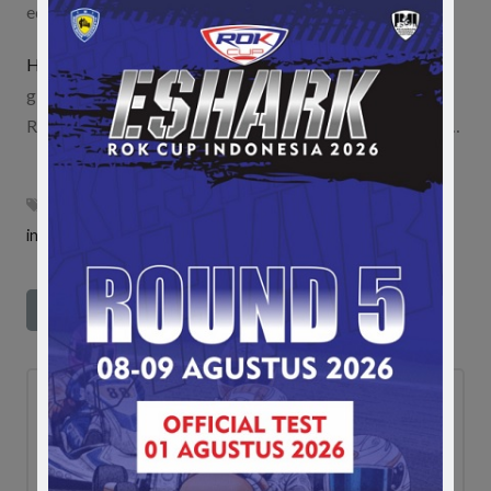
edisi ke-2 kembali digelar Minggu (24/5) kemarin di…
Hasil Lengkap Go Batam Fun Race Karting 2017
gilabalap.com - Kejuaraan balap gokart Go Batam Fun
Race 2017 berlangsung sukses Minggu (19/11) kemarin.…
fun race
,
jambore suzuki
,
sirkuit sentul
,
sti
,
suzuki thunder
indonesia