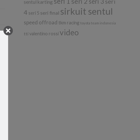
seri 1
seri 2
seri 3
seri
sentul karting
sirkuit sentul
4
seri final
seri 5
speed offroad
tkm racing
toyota team indonesia
video
tti
valentino rossi