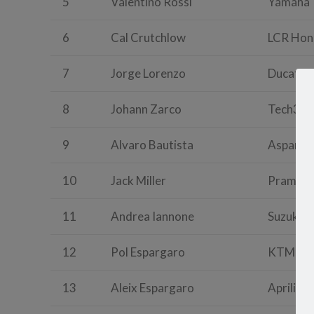
5
Valentino Rossi
Yamaha
6
Cal Crutchlow
LCR Hon
7
Jorge Lorenzo
Ducati
8
Johann Zarco
Tech3 Y
9
Alvaro Bautista
Aspar Du
10
Jack Miller
Pramac 
11
Andrea Iannone
Suzuki
12
Pol Espargaro
KTM
13
Aleix Espargaro
Aprilia