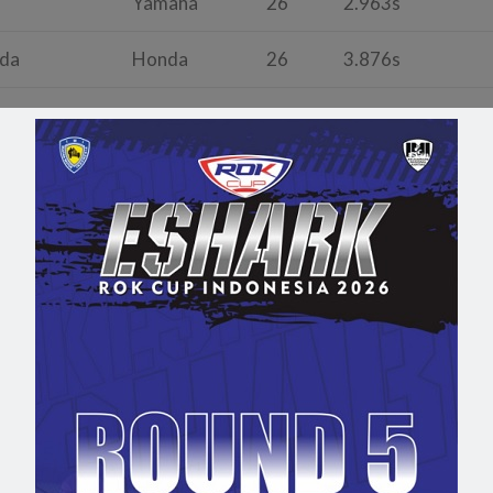
Yamaha
26
2.963s
da
Honda
26
3.876s
Ducati
26
4.462s
amaha
Yamaha
26
7.001s
cati
Ducati
26
7.541s
Ducati
Ducati
26
13.056s
Suzuki
26
14.255s
KTM
26
15.876s
Aprilia
26
15.986s