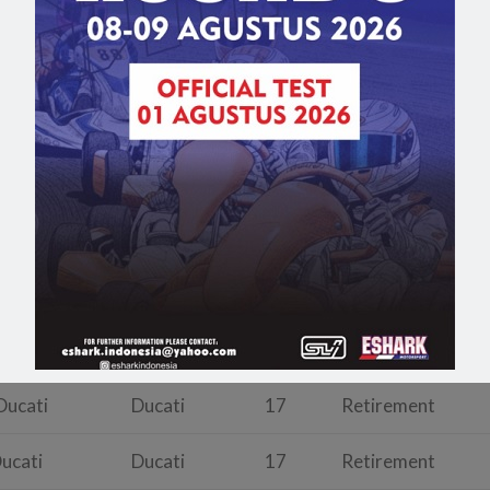
Aprilia
26
16.019s
Honda
26
16.043s
Ducati
Ducati
26
16.416s
KTM
26
29.073s
amaha
Yamaha
26
33.824s
da
Honda
26
34.037s
onda
Honda
26
47.853s
Ducati
Ducati
17
Retirement
Ducati
Ducati
17
Retirement