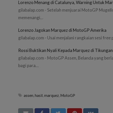
Lorenzo Menang di Catalunya, Warning Untuk Ma
gilabalap.com - Setelah menjuarai MotoGP Mugello
memenangi…
Lorenzo Jagokan Marquez di MotoGP Amerika
gilabalap.com - Usai menjalani rangkaian sesi free 
Rossi Buktikan Nyali Kepada Marquez di Tikungan
gilabalap.com - MotoGP Assen, Belanda yang ber
bagi para…
assen
,
hasil
,
marquez
,
MotoGP