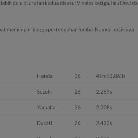
ebih dulu di urutan kedua disusul Vinales ketiga, lalu Dovi d
pat memimpin hingga pertengahan lomba. Namun posisinya
Honda
26
41m13.863s
Suzuki
26
2.269s
Yamaha
26
2.308s
Ducati
26
2.422s