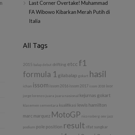
Last Corner Overtake! Muhammad
an
FA Wibowo Kibarkan Merah Putih di
Italia
All Tags
f1
etcc
drifting
2015
balap
debut
hasil
formula 1
gilabalap
gokart
issom
ixor
ichan
issom 2016
issom 2017
issom 2018
kejurnas gokart
jorge lorenzo
juara
juara nasional
lewis hamilton
kualifikasi
klasemen sementara
MotoGP
marc marquez
nico rosberg
omr jazz
result
pole position
rifat sungkar
podium