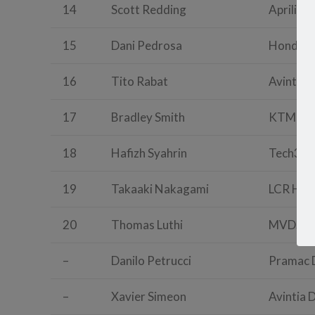
14
Scott Redding
Aprilia
15
Dani Pedrosa
Honda
16
Tito Rabat
Avintia 
17
Bradley Smith
KTM
18
Hafizh Syahrin
Tech3 Y
19
Takaaki Nakagami
LCR Hon
20
Thomas Luthi
MVDS H
–
Danilo Petrucci
Pramac 
–
Xavier Simeon
Avintia 