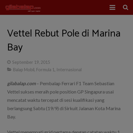
Home
Vettel Rebut Pole di Marina
Balap Mobil
Bay
Balap Motor
September 19, 2015
About Us
Balap Mobil
,
Formula 1
,
Internasional
gilabalap.com
– Pembalap Ferrari F1 Team Sebastian
Vettel sukses meraih pole position GP Singapura usai
mencatat waktu tercepat di sesi kualifikasi yang
berlangsung Sabtu (19/9) di Sirkuit Jalanan Kota Marina
Bay.
Vettel menempati grid pertama dengan catatan waktu 1