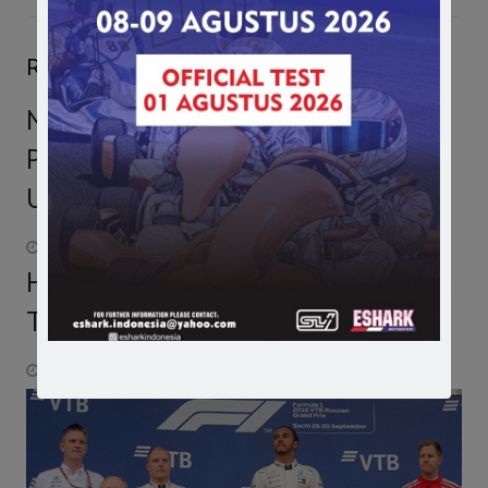
Related Posts
MotoGP Catalunya: Dani Pedrosa
Pole Position, Lorenzo ke-2, Rossi
Urutan 13
June 10, 2017
Hamilton Tercepat di Latihan Bebas
Terakhir GP Monza
September 3, 2016