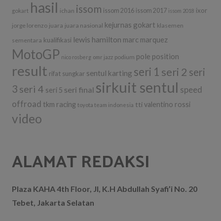
hasil
issom
ixor
ichan
issom 2016
issom 2017
gokart
issom 2018
kejurnas gokart
jorge lorenzo
juara
juara nasional
klasemen
lewis hamilton
marc marquez
kualifikasi
sementara
MotoGP
pole position
podium
nico rosberg
omr jazz
result
seri 1
seri 2
seri
sentul karting
rifat sungkar
sirkuit sentul
3
seri 4
seri final
speed
seri 5
offroad
tkm racing
tti
valentino rossi
toyota team indonesia
video
ALAMAT REDAKSI
Plaza KAHA 4th Floor, Jl, K.H Abdullah Syafi’i No. 20
Tebet, Jakarta Selatan