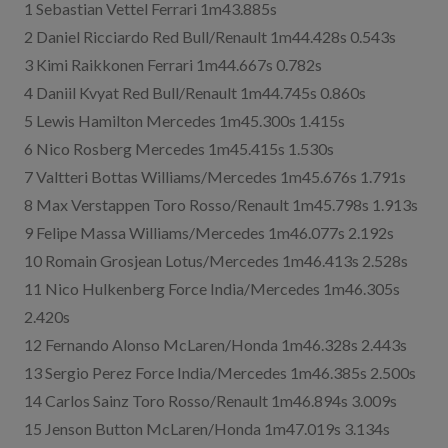
1 Sebastian Vettel Ferrari 1m43.885s
2 Daniel Ricciardo Red Bull/Renault 1m44.428s 0.543s
3 Kimi Raikkonen Ferrari 1m44.667s 0.782s
4 Daniil Kvyat Red Bull/Renault 1m44.745s 0.860s
5 Lewis Hamilton Mercedes 1m45.300s 1.415s
6 Nico Rosberg Mercedes 1m45.415s 1.530s
7 Valtteri Bottas Williams/Mercedes 1m45.676s 1.791s
8 Max Verstappen Toro Rosso/Renault 1m45.798s 1.913s
9 Felipe Massa Williams/Mercedes 1m46.077s 2.192s
10 Romain Grosjean Lotus/Mercedes 1m46.413s 2.528s
11 Nico Hulkenberg Force India/Mercedes 1m46.305s
2.420s
12 Fernando Alonso McLaren/Honda 1m46.328s 2.443s
13 Sergio Perez Force India/Mercedes 1m46.385s 2.500s
14 Carlos Sainz Toro Rosso/Renault 1m46.894s 3.009s
15 Jenson Button McLaren/Honda 1m47.019s 3.134s