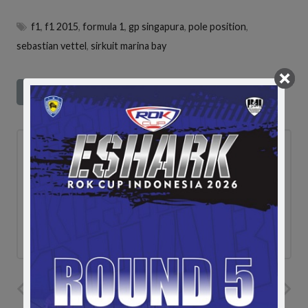
f1
,
f1 2015
,
formula 1
,
gp singapura
,
pole position
,
sebastian vettel
,
sirkuit marina bay
ad
PREVIOUS POST
NEXT POST