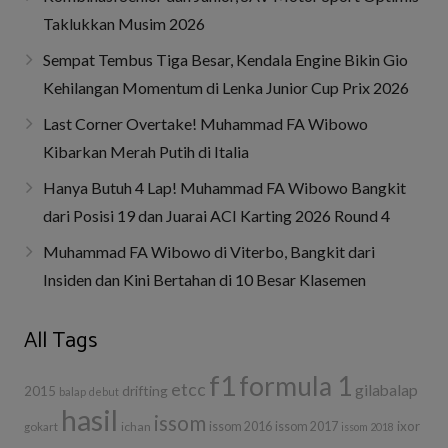
Taklukkan Musim 2026
Sempat Tembus Tiga Besar, Kendala Engine Bikin Gio
Kehilangan Momentum di Lenka Junior Cup Prix 2026
Last Corner Overtake! Muhammad FA Wibowo
Kibarkan Merah Putih di Italia
Hanya Butuh 4 Lap! Muhammad FA Wibowo Bangkit
dari Posisi 19 dan Juarai ACI Karting 2026 Round 4
Muhammad FA Wibowo di Viterbo, Bangkit dari
Insiden dan Kini Bertahan di 10 Besar Klasemen
All Tags
f1
formula 1
etcc
gilabalap
drifting
2015
balap
debut
hasil
issom
ixor
ichan
issom 2016
issom 2017
gokart
issom 2018