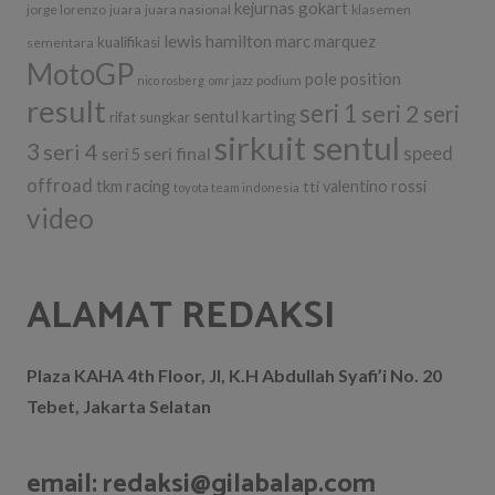
kejurnas gokart
jorge lorenzo
juara
juara nasional
klasemen
lewis hamilton
marc marquez
kualifikasi
sementara
MotoGP
pole position
podium
nico rosberg
omr jazz
result
seri 1
seri 2
seri
sentul karting
rifat sungkar
sirkuit sentul
3
seri 4
seri final
speed
seri 5
offroad
tkm racing
tti
valentino rossi
toyota team indonesia
video
ALAMAT REDAKSI
Plaza KAHA 4th Floor, Jl, K.H Abdullah Syafi’i No. 20
Tebet, Jakarta Selatan
email: redaksi@gilabalap.com