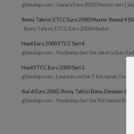
gilabalap.com - Jawara Euro 2000 Master seri 1 la
Romy Tahrizi, ETCC Euro 2000 Master Round 4 (V
Romy Tahrizi, ETCC Euro 2000 Master
Hasil Euro 2000 ETCC Seri 4
gilabalap.com - Pembalap dari tim Jakarta Ban, Fad
Hasil ETCC Euro 2000 Seri 5
gilabalap.com - Lanjutan seri ke-5 European Touri
Sial di Euro 2000, Romy Tahrizi Balas Dendam di 
gilabalap.com - Pembalap dari tim Pertamina Raci