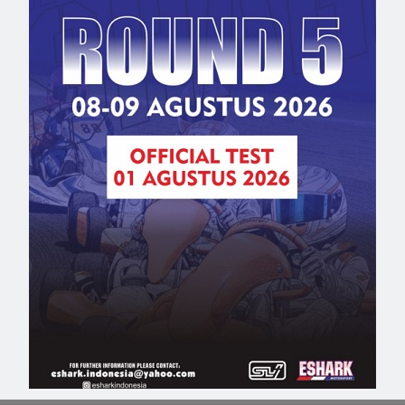
onship
,
pertamina pertamax racing grt
,
romy tahrizi
,
seri 5
,
video
NEXT POST
Highlight Old Skool Race Championship 2016
Seri 5 (Video)