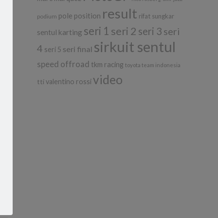
result
pole position
rifat sungkar
podium
seri 1
seri 2
seri 3
seri
sentul karting
sirkuit sentul
4
seri final
seri 5
speed offroad
tkm racing
toyota team indonesia
video
tti
valentino rossi