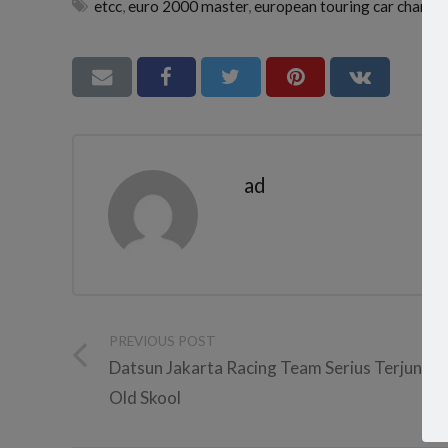
etcc
,
euro 2000 master
,
european touring car champi
ad
PREVIOUS POST
Datsun Jakarta Racing Team Serius Terjun ke
Old Skool