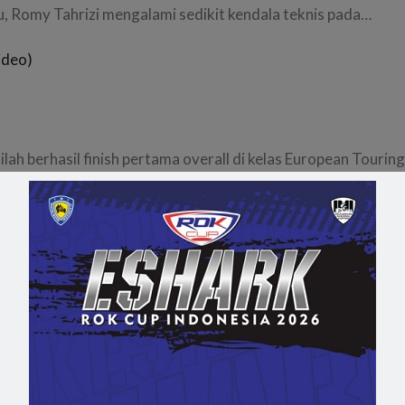
lu, Romy Tahrizi mengalami sedikit kendala teknis pada…
ideo)
ilah berhasil finish pertama overall di kelas European Tourin
ng Car Championship (ETCC) digelar hari ini, Minggu (25/10)
ITCC 1600
ng GRT, Romy Tahrizi sukses meraih juara kedua di…