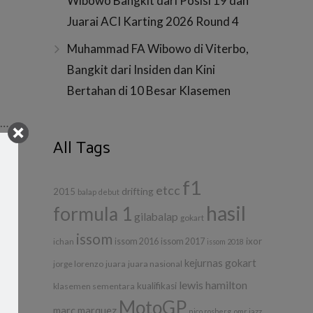
Wibowo Bangkit dari Posisi 19 dan
Juarai ACI Karting 2026 Round 4
Muhammad FA Wibowo di Viterbo,
Bangkit dari Insiden dan Kini
Bertahan di 10 Besar Klasemen
g…
All Tags
…
f1
etcc
drifting
2015
balap
debut
hasil
formula 1
gilabalap
gokart
issom
ixor
ichan
issom 2016
issom 2017
issom 2018
kejurnas gokart
jorge lorenzo
juara
juara nasional
lewis hamilton
kualifikasi
klasemen sementara
MotoGP
marc marquez
nico rosberg
omr jazz