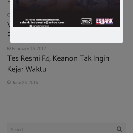
Rintangan di Tes Bahrain
April 2, 2015
Vinales Melesat di Hari ke-2 Tes
Philip Island, Rossi Urutan 8
February 16, 2017
Tes Resmi F4, Keanon Tak Ingin
Kejar Waktu
June 28, 2016