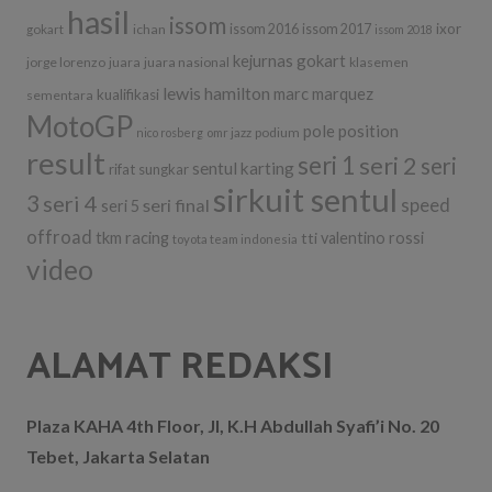
hasil
issom
ixor
ichan
issom 2016
issom 2017
gokart
issom 2018
kejurnas gokart
jorge lorenzo
juara
juara nasional
klasemen
lewis hamilton
marc marquez
kualifikasi
sementara
MotoGP
pole position
podium
nico rosberg
omr jazz
result
seri 1
seri 2
seri
sentul karting
rifat sungkar
sirkuit sentul
3
seri 4
seri final
speed
seri 5
offroad
tkm racing
tti
valentino rossi
toyota team indonesia
video
ALAMAT REDAKSI
Plaza KAHA 4th Floor, Jl, K.H Abdullah Syafi’i No. 20
Tebet, Jakarta Selatan