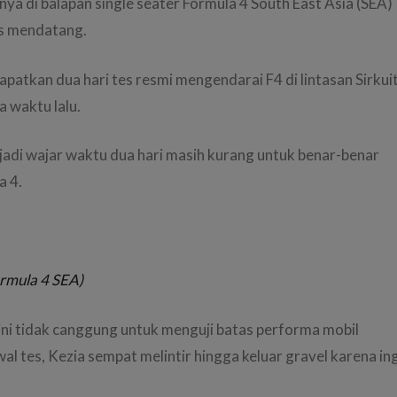
ya di balapan single seater Formula 4 South East Asia (SEA)
us mendatang.
patkan dua hari tes resmi mengendarai F4 di lintasan Sirkui
 waktu lalu.
adi wajar waktu dua hari masih kurang untuk benar-benar
a 4.
ormula 4 SEA)
” ini tidak canggung untuk menguji batas performa mobil
l tes, Kezia sempat melintir hingga keluar gravel karena in