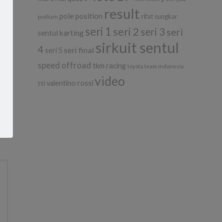
result
pole position
rifat sungkar
podium
seri 1
seri 2
seri 3
seri
sentul karting
sirkuit sentul
4
seri final
seri 5
speed offroad
tkm racing
toyota team indonesia
video
tti
valentino rossi