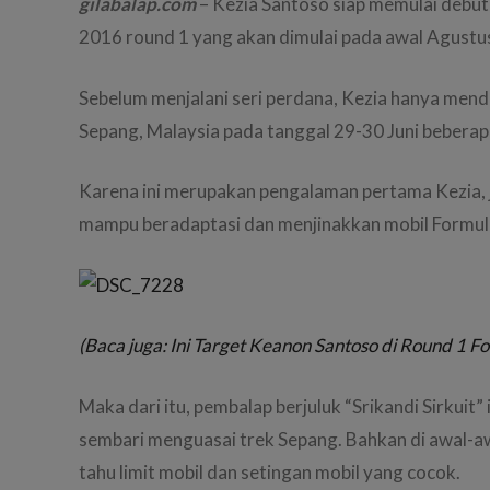
gilabalap.com
– Kezia Santoso siap memulai debutn
2016 round 1 yang akan dimulai pada awal Agust
Sebelum menjalani seri perdana, Kezia hanya menda
Sepang, Malaysia pada tanggal 29-30 Juni beberapa
Karena ini merupakan pengalaman pertama Kezia, j
mampu beradaptasi dan menjinakkan mobil Formul
(Baca juga: Ini Target Keanon Santoso di Round 1 F
Maka dari itu, pembalap berjuluk “Srikandi Sirkuit
sembari menguasai trek Sepang. Bahkan di awal-awa
tahu limit mobil dan setingan mobil yang cocok.