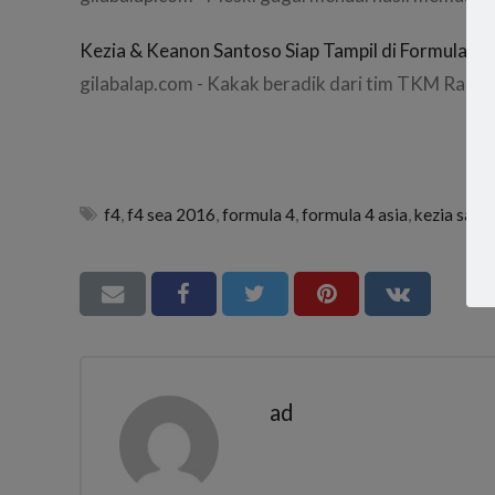
Kezia & Keanon Santoso Siap Tampil di Formula 4
gilabalap.com - Kakak beradik dari tim TKM Racin
f4
,
f4 sea 2016
,
formula 4
,
formula 4 asia
,
kezia sant
ad