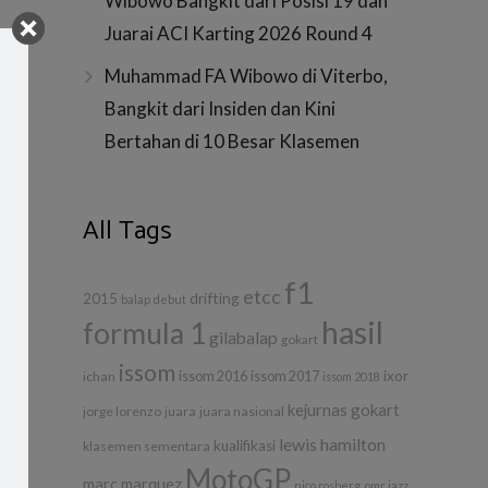
Wibowo Bangkit dari Posisi 19 dan
Juarai ACI Karting 2026 Round 4
Muhammad FA Wibowo di Viterbo,
Bangkit dari Insiden dan Kini
a
Bertahan di 10 Besar Klasemen
All Tags
f1
etcc
drifting
2015
balap
debut
hasil
formula 1
gilabalap
gokart
issom
ixor
ichan
issom 2016
issom 2017
issom 2018
kejurnas gokart
jorge lorenzo
juara
juara nasional
lewis hamilton
kualifikasi
klasemen sementara
MotoGP
marc marquez
nico rosberg
omr jazz