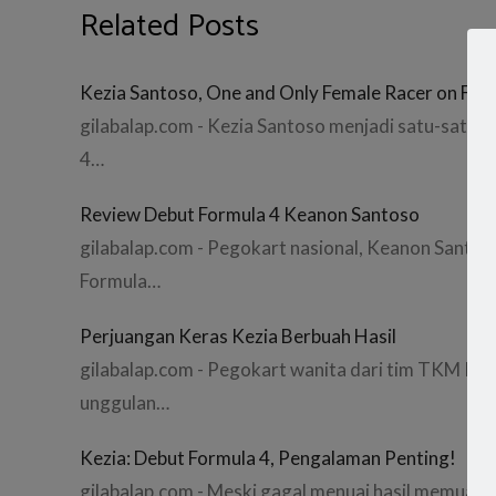
Related Posts
Kezia Santoso, One and Only Female Racer on For
gilabalap.com - Kezia Santoso menjadi satu-satuny
4…
Review Debut Formula 4 Keanon Santoso
gilabalap.com - Pegokart nasional, Keanon Santoso 
Formula…
Perjuangan Keras Kezia Berbuah Hasil
gilabalap.com - Pegokart wanita dari tim TKM Raci
unggulan…
Kezia: Debut Formula 4, Pengalaman Penting!
gilabalap.com - Meski gagal menuai hasil memuask