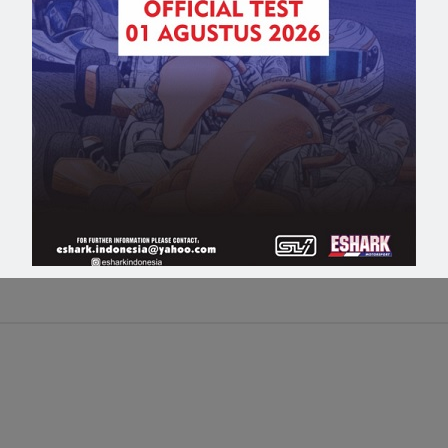
 SEA 2016
g, Kezia Santoso dan Keanon Santoso tahun ini…
oso
,
srikandi sirkuit
,
tkm racing