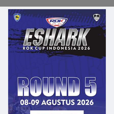
mula 4
a peserta wanita yang ikut berkompetisi di ajang FIA Formul
akhirnya menjalani debut di ajang balap single seater FIA
ng kembali membuktikan diri kalau dirinya layak menjadi
an di balapan debutnya pada ajang Formula 4 South East…