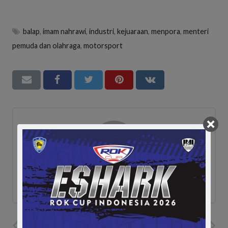
balap
,
imam nahrawi
,
industri
,
kejuaraan
,
menpora
,
menteri
pemuda dan olahraga
,
motorsport
admin
PREVIOUS POST
NEXT POST