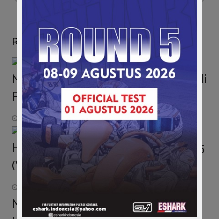
Related Posts
Marussia & Caterham Bakal Absen di
F1 GP Austin
October 28, 2014
Highlight D2 Sentul Drag Race Seri 5
(Video)
November 28, 2014
Mico Mahaputra Targetkan Raih