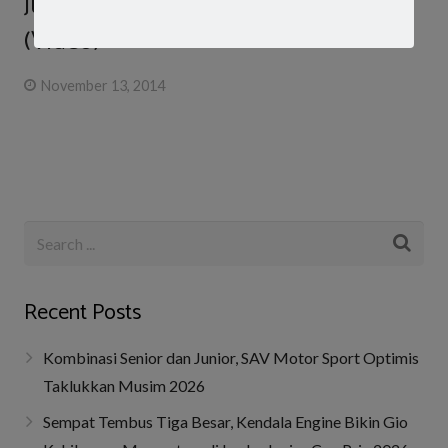
Juara Umum FFA Slalom INCS
(Video)
November 13, 2014
Recent Posts
Kombinasi Senior dan Junior, SAV Motor Sport Optimis
Taklukkan Musim 2026
Sempat Tembus Tiga Besar, Kendala Engine Bikin Gio