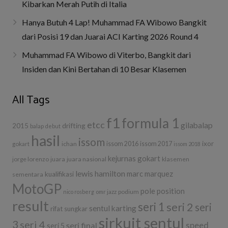
Kibarkan Merah Putih di Italia
Hanya Butuh 4 Lap! Muhammad FA Wibowo Bangkit
dari Posisi 19 dan Juarai ACI Karting 2026 Round 4
Muhammad FA Wibowo di Viterbo, Bangkit dari
Insiden dan Kini Bertahan di 10 Besar Klasemen
All Tags
f1
formula 1
etcc
gilabalap
drifting
2015
balap
debut
hasil
issom
ixor
ichan
issom 2016
issom 2017
gokart
issom 2018
kejurnas gokart
jorge lorenzo
juara
juara nasional
klasemen
lewis hamilton
marc marquez
kualifikasi
sementara
MotoGP
pole position
podium
nico rosberg
omr jazz
result
seri 1
seri 2
seri
sentul karting
rifat sungkar
sirkuit sentul
3
seri 4
seri final
speed
seri 5