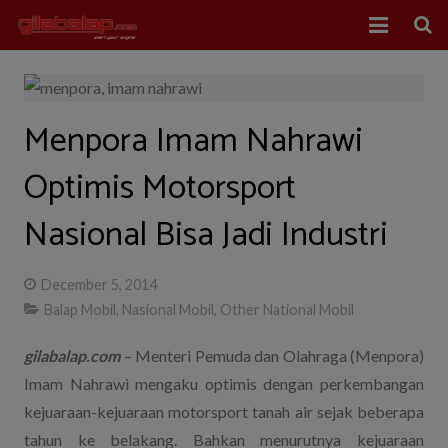
Home
Balap Mobil
Menpora Imam Nahrawi
Balap Motor
Optimis Motorsport
About Us
Nasional Bisa Jadi Industri
December 5, 2014
Balap Mobil
,
Nasional Mobil
,
Other National Mobil
gilabalap.com
– Menteri Pemuda dan Olahraga (Menpora)
Imam Nahrawi mengaku optimis dengan perkembangan
kejuaraan-kejuaraan motorsport tanah air sejak beberapa
tahun ke belakang. Bahkan menurutnya kejuaraan