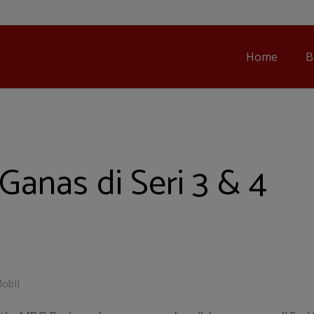
Home
B
 Ganas di Seri 3 & 4
obil