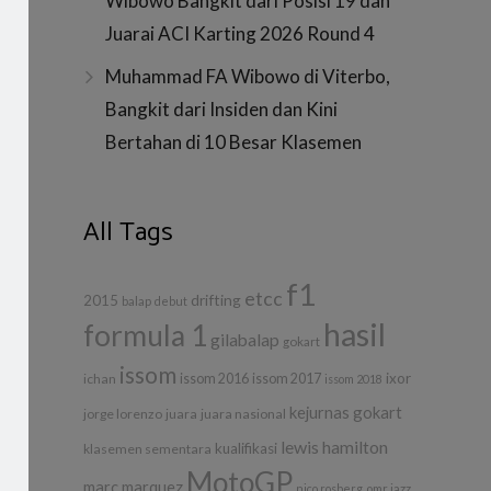
Wibowo Bangkit dari Posisi 19 dan
ia
Juarai ACI Karting 2026 Round 4
Muhammad FA Wibowo di Viterbo,
Bangkit dari Insiden dan Kini
Bertahan di 10 Besar Klasemen
All Tags
f1
etcc
drifting
2015
balap
debut
hasil
formula 1
gilabalap
gokart
issom
ixor
ichan
issom 2016
issom 2017
issom 2018
kejurnas gokart
jorge lorenzo
juara
juara nasional
lewis hamilton
kualifikasi
klasemen sementara
MotoGP
marc marquez
nico rosberg
omr jazz