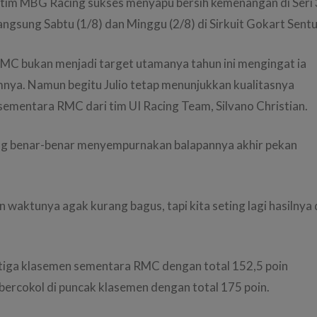
i tim MBG Racing sukses menyapu bersih kemenangan di Seri 
gsung Sabtu (1/8) dan Minggu (2/8) di Sirkuit Gokart Sentu
 RMC bukan menjadi target utamanya tahun ini mengingat ia
lumnya. Namun begitu Julio tetap menunjukkan kualitasnya
ementara RMC dari tim UI Racing Team, Silvano Christian.
 yang benar-benar menyempurnakan balapannya akhir pekan
n waktunya agak kurang bagus, tapi kita seting lagi hasilnya 
 ketiga klasemen sementara RMC dengan total 152,5 poin
bercokol di puncak klasemen dengan total 175 poin.