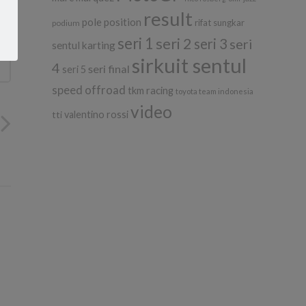
result
pole position
rifat sungkar
podium
seri 1
seri 2
seri 3
seri
sentul karting
sirkuit sentul
4
seri final
seri 5
speed offroad
tkm racing
toyota team indonesia
video
tti
valentino rossi