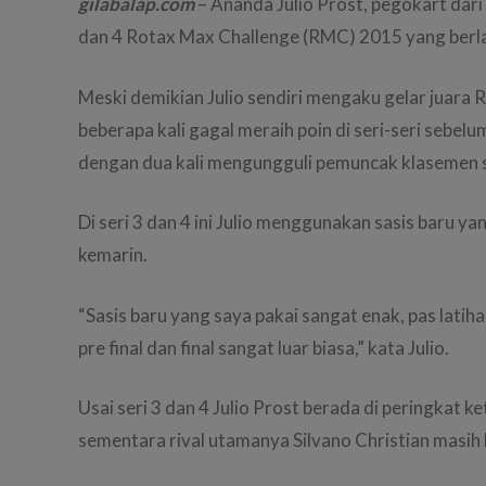
gilabalap.com
– Ananda Julio Prost, pegokart dar
dan 4 Rotax Max Challenge (RMC) 2015 yang berlan
Meski demikian Julio sendiri mengaku gelar juara
beberapa kali gagal meraih poin di seri-seri sebe
dengan dua kali mengungguli pemuncak klasemen s
Di seri 3 dan 4 ini Julio menggunakan sasis baru
kemarin.
“Sasis baru yang saya pakai sangat enak, pas latiha
pre final dan final sangat luar biasa,” kata Julio.
Usai seri 3 dan 4 Julio Prost berada di peringkat
sementara rival utamanya Silvano Christian masih 