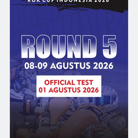
lio Prost mengaku bangga bisa mengharumkan nama Indoens
a
 yang disponsori oleh Achilles Radial bersama Mogu Mogu
nge
,
seri 3
,
seri 4