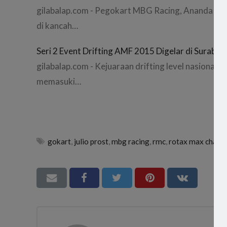
gilabalap.com - Pegokart MBG Racing, Ananda Ju
di kancah…
Seri 2 Event Drifting AMF 2015 Digelar di Surabay
gilabalap.com - Kejuaraan drifting level nasional
memasuki…
gokart
,
julio prost
,
mbg racing
,
rmc
,
rotax max challe