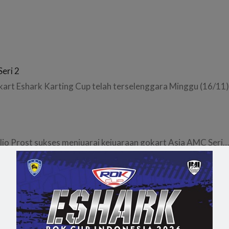
Seri 2
okart Eshark Karting Cup telah terselenggara Minggu (16/11)
ulio Prost sukses menjuarai kejuaraan gokart Asia AMC Seri…
ge 2015
lio Prost sukses meraih gelar juara umum Asia Max