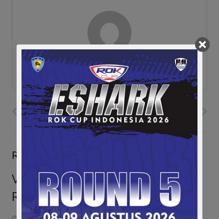
ad
PREVIOUS POST
NEXT POST
Related Posts
Vettel & Hamilton Bermasalah,
Rosberg: Balapan Akan Mudah
May 1, 2016