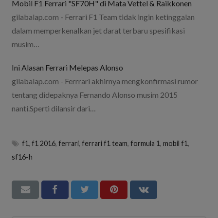
Mobil F1 Ferrari "SF70H" di Mata Vettel & Raikkonen
gilabalap.com - Ferrari F1 Team tidak ingin ketinggalan
dalam memperkenalkan jet darat terbaru spesifikasi
musim…
Ini Alasan Ferrari Melepas Alonso
gilabalap.com - Ferrrari akhirnya mengkonfirmasi rumor
tentang didepaknya Fernando Alonso musim 2015
nanti.Sperti dilansir dari…
f1
,
f1 2016
,
ferrari
,
ferrari f1 team
,
formula 1
,
mobil f1
,
sf16-h