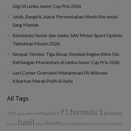
Gigi di Lenka Junior Cup Prix 2026
Jatuh, Bangkit, Juara! Persembahan Manis Nio untuk
Sang Mamah
Kombinasi Senior dan Junior, SAV Motor Sport Optimis
Taklukkan Musim 2026
Sempat Tembus Tiga Besar, Kendala Engine Bikin Gio
Kehilangan Momentum di Lenka Junior Cup Prix 2026
Last Corner Overtake! Muhammad FA Wibowo
Kibarkan Merah Putih di Italia
All Tags
f1
formula 1
etcc
gilabalap
drifting
2015
balap
debut
hasil
issom
ixor
ichan
issom 2016
issom 2017
gokart
issom 2018