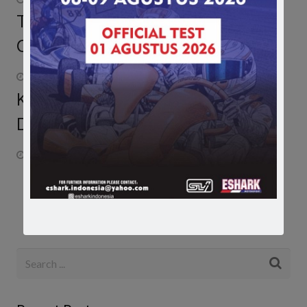
Tak Ingin Andalkan Pemerintah, Ini
Cara Efektif Dukung Rio di F1
February 23, 2016
Khawatir Dibully, Vettel Justru
Disambut Meriah di Inggris
July 13, 2017