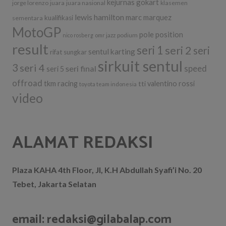
kejurnas gokart
jorge lorenzo
juara
juara nasional
klasemen
lewis hamilton
marc marquez
kualifikasi
sementara
MotoGP
pole position
podium
nico rosberg
omr jazz
result
seri 1
seri 2
seri
sentul karting
rifat sungkar
sirkuit sentul
3
seri 4
seri final
speed
seri 5
offroad
tkm racing
tti
valentino rossi
toyota team indonesia
video
ALAMAT REDAKSI
Plaza KAHA 4th Floor, Jl, K.H Abdullah Syafi’i No. 20
Tebet, Jakarta Selatan
email: redaksi@gilabalap.com