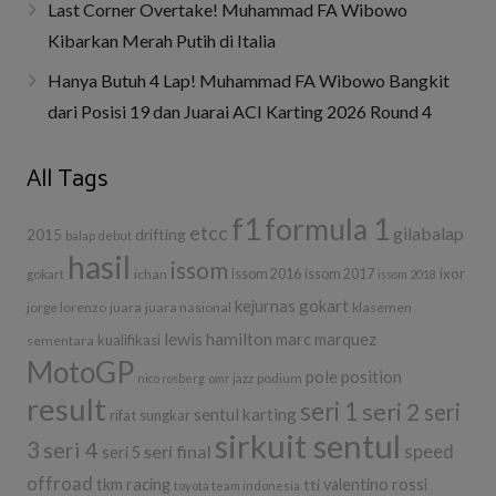
Last Corner Overtake! Muhammad FA Wibowo
Kibarkan Merah Putih di Italia
Hanya Butuh 4 Lap! Muhammad FA Wibowo Bangkit
dari Posisi 19 dan Juarai ACI Karting 2026 Round 4
All Tags
f1
formula 1
etcc
gilabalap
drifting
2015
balap
debut
hasil
issom
ixor
ichan
issom 2016
issom 2017
gokart
issom 2018
kejurnas gokart
jorge lorenzo
juara
juara nasional
klasemen
lewis hamilton
marc marquez
kualifikasi
sementara
MotoGP
pole position
podium
nico rosberg
omr jazz
result
seri 1
seri 2
seri
sentul karting
rifat sungkar
sirkuit sentul
3
seri 4
seri final
speed
seri 5
offroad
tkm racing
tti
valentino rossi
toyota team indonesia