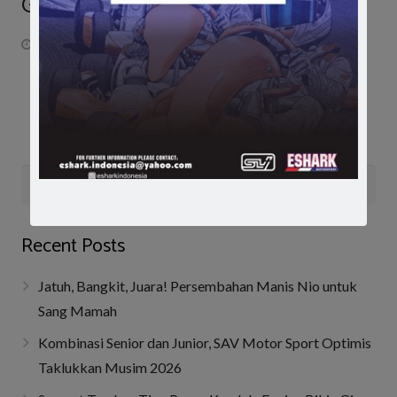
Gelar Juara
October 24, 2015
Recent Posts
Jatuh, Bangkit, Juara! Persembahan Manis Nio untuk
Sang Mamah
Kombinasi Senior dan Junior, SAV Motor Sport Optimis
Taklukkan Musim 2026