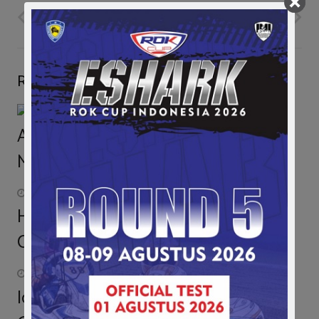
PREVIOUS POST
NEXT POST
Related Posts
Animo Peserta D2 Drag Race Sentul
Meningkat Dibanding Tahun Lalu
April 24, 2015
Hari Ke-2 F4 Sentul: Presley Kembali
Curi Podium, Keanon Ganti Mobil
November 13, 2016
Ichan Tidak Ingin Buru-Buru Kunci